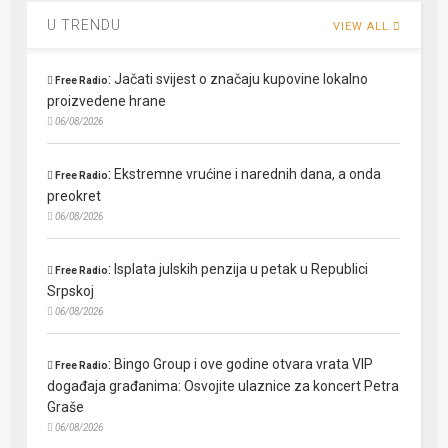
U TRENDU
VIEW ALL
:
Jačati svijest o značaju kupovine lokalno
Free Radio
proizvedene hrane
06/08/2026
:
Ekstremne vrućine i narednih dana, a onda
Free Radio
preokret
06/08/2026
:
Isplata julskih penzija u petak u Republici
Free Radio
Srpskoj
06/08/2026
:
Bingo Group i ove godine otvara vrata VIP
Free Radio
događaja građanima: Osvojite ulaznice za koncert Petra
Graše
06/08/2026