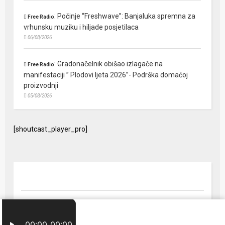
:
Počinje “Freshwave”: Banjaluka spremna za
Free Radio
vrhunsku muziku i hiljade posjetilaca
06/08/2026
:
Gradonačelnik obišao izlagače na
Free Radio
manifestaciji ” Plodovi ljeta 2026”- Podrška domaćoj
proizvodnji
05/08/2026
[shoutcast_player_pro]