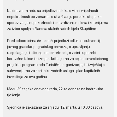
Na dnevnom redu su prijedlozi odluka o visini vrijednosti
nepokretnosti po zonama, o utvrđivanju poreske stope za
oporezivanje nepokretnosti i o utvrđivanju uslova i kriterijujma
za izbor spoljnih članova stalnih radnih tijela Skupštine.
Pred odbornicima će se naći prijedlozi odluka o subvenciji
javnog gradsko-prigradskog prevoza, o upravljanju,
raspolaganju i sticanju nepokretnosti, o visini i upotrebi
boravišne takse i o izmjeni kriterijuma za ocjenu investicionog
projekta, program rada Turističke organizacije, te izvještaj o
subvencijama za korisnike vodnih usluga i plan kapitalnih
investicija za ovu godinu.
Među 39 tačaka dnevnog reda, 22 se odnose na kadrovska
rješenja.
Sjednica je zakazana za srijedu, 12. marta, u 10.00 časova.