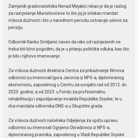
Zamjenik gradonačelnika Nenad Mejakić rekao je da je razlog
za razrješenje Murselovićeve to što joj je istekao mandat
vršioca dužnosti i što u narednom periodu ostvaruje uslove za
penziju.
Odbornik Ranko Smiljanić naveo da niko od razriješenih ne
treba biti lično pogođen, da je u pitanju politička odluka, kao što
je bilo i njihovo imenovanje.
Za vršioca dužnosti direktora Centra za prikazivanje filmova
odbornici su imenovali Igora Javorća iz NPS-a, diplomiranog
ekonomistu, zaposlenog u Centru za socijalni rad od 2012. do
2023. godine, a od 2023. u Fondu za profesionalnu
rehabilitaciju i zapošljavanje invalida Republike Srpske, te u
dva mandata odbornika DNS-a u Skupštini grada.
Za vršioca dužnosti načelnika Odjeljenja za opštu upravu
odbornici su imenovali Ognjena Obradovića iz NPS-a,
diplomiranog pravnika, zaposlenog u Vladi Republike Srpske