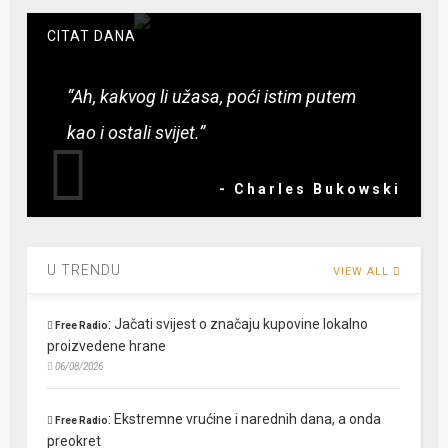
CITAT DANA
“Ah, kakvog li užasa, poći istim putem
kao i ostali svijet.”
- Charles Bukowski
U TRENDU
VIEW ALL
:
Jačati svijest o značaju kupovine lokalno
Free Radio
proizvedene hrane
06/08/2026
:
Ekstremne vrućine i narednih dana, a onda
Free Radio
preokret