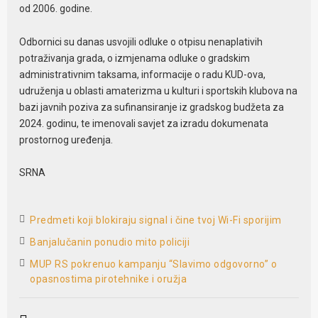
od 2006. godine.
Odbornici su danas usvojili odluke o otpisu nenaplativih
potraživanja grada, o izmjenama odluke o gradskim
administrativnim taksama, informacije o radu KUD-ova,
udruženja u oblasti amaterizma u kulturi i sportskih klubova na
bazi javnih poziva za sufinansiranje iz gradskog budžeta za
2024. godinu, te imenovali savjet za izradu dokumenata
prostornog uređenja.
SRNA
Predmeti koji blokiraju signal i čine tvoj Wi-Fi sporijim
Banjalučanin ponudio mito policiji
MUP RS pokrenuo kampanju “Slavimo odgovorno” o
opasnostima pirotehnike i oružja