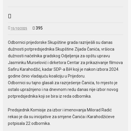
395
15/10/2025
Odbornici prijedorske Skupštine grada razriješili su danas
dužnosti potpredsjednika Skupštine Zijada Čanića, vršioca
dužnosti načelnika gradskog Odjeljenja za opštu upravu
Jasminku Murselović i dirketora Centar za prikazivanje filmova
Safiru Karahodžić, kadar SDP-a BiH koji je nakon izbora 2024.
godine činio vladajuću koaliciju u Prijedoru.
Odbornici su tajno glasali za razrješenje Čanića, to mjesto je
ostalo upražnjeno i na dnevnom redu danas nije izbor novog
potpredsjednika koji se bira iz reda odbornika.
Predsjednik Komisije za izbor i imenovanja Milorad Radić
rekao je da su inicijative za smjene Čanića i Karahodžićeve
potpisala 22 odbornika.