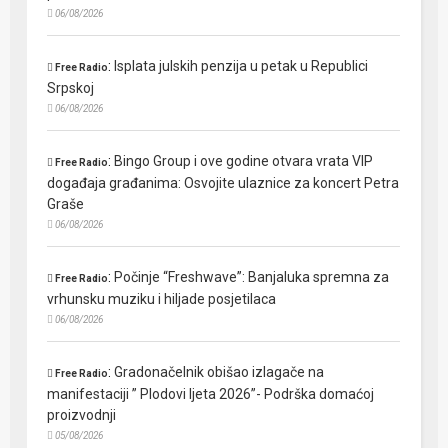
06/08/2026
:
Isplata julskih penzija u petak u Republici
Free Radio
Srpskoj
06/08/2026
:
Bingo Group i ove godine otvara vrata VIP
Free Radio
događaja građanima: Osvojite ulaznice za koncert Petra
Graše
06/08/2026
:
Počinje “Freshwave”: Banjaluka spremna za
Free Radio
vrhunsku muziku i hiljade posjetilaca
06/08/2026
:
Gradonačelnik obišao izlagače na
Free Radio
manifestaciji ” Plodovi ljeta 2026”- Podrška domaćoj
proizvodnji
05/08/2026