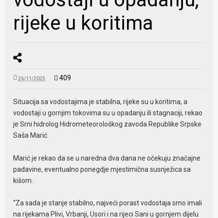
rijeke u koritima
409
26/11/2025
Situacija sa vodostajima je stabilna, rijeke su u koritima, a
vodostaji u gornjim tokovima su u opadanju ili stagnaciji, rekao
je Srni hidrolog Hidrometeorološkog zavoda Republike Srpske
Saša Marić.
Marić je rekao da se u naredna dva dana ne očekuju značajne
padavine, eventualno ponegdje mjestimična susnježica sa
kišom.
“Za sada je stanje stabilno, najveći porast vodostaja smo imali
na rijekama Plivi, Vrbanji, Usori i na rijeci Sani u gornjem dijelu