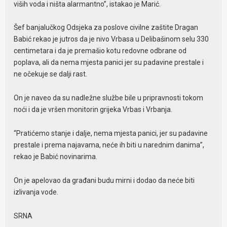
viših voda i ništa alarmantno”, istakao je Marić.
Šef banjalučkog Odsjeka za poslove civilne zaštite Dragan
Babić rekao je jutros da je nivo Vrbasa u Delibašinom selu 330
centimetara i da je premašio kotu redovne odbrane od
poplava, ali da nema mjesta panici jer su padavine prestale i
ne očekuje se dalji rast.
On je naveo da su nadležne službe bile u pripravnosti tokom
noći i da je vršen monitorin grijeka Vrbas i Vrbanja.
“Pratićemo stanje i dalje, nema mjesta panici, jer su padavine
prestale i prema najavama, neće ih biti u narednim danima”,
rekao je Babić novinarima.
On je apelovao da građani budu mirni i dodao da neće biti
izlivanja vode.
SRNA