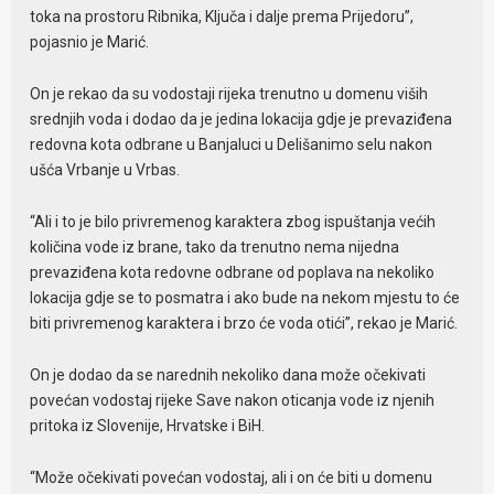
toka na prostoru Ribnika, Ključa i dalje prema Prijedoru”,
pojasnio je Marić.
On je rekao da su vodostaji rijeka trenutno u domenu viših
srednjih voda i dodao da je jedina lokacija gdje je prevaziđena
redovna kota odbrane u Banjaluci u Delišanimo selu nakon
ušća Vrbanje u Vrbas.
“Ali i to je bilo privremenog karaktera zbog ispuštanja većih
količina vode iz brane, tako da trenutno nema nijedna
prevaziđena kota redovne odbrane od poplava na nekoliko
lokacija gdje se to posmatra i ako bude na nekom mjestu to će
biti privremenog karaktera i brzo će voda otići”, rekao je Marić.
On je dodao da se narednih nekoliko dana može očekivati
povećan vodostaj rijeke Save nakon oticanja vode iz njenih
pritoka iz Slovenije, Hrvatske i BiH.
“Može očekivati povećan vodostaj, ali i on će biti u domenu