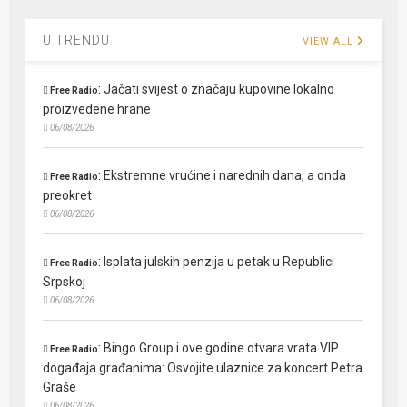
U TRENDU
VIEW ALL
:
Jačati svijest o značaju kupovine lokalno
Free Radio
proizvedene hrane
06/08/2026
:
Ekstremne vrućine i narednih dana, a onda
Free Radio
preokret
06/08/2026
:
Isplata julskih penzija u petak u Republici
Free Radio
Srpskoj
06/08/2026
:
Bingo Group i ove godine otvara vrata VIP
Free Radio
događaja građanima: Osvojite ulaznice za koncert Petra
Graše
06/08/2026