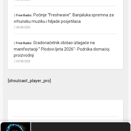
:
Počinje “Freshwave”: Banjaluka spremna za
Free Radio
vrhunsku muziku i hiljade posjetilaca
06/08/2026
:
Gradonačelnik obišao izlagače na
Free Radio
manifestaciji ” Plodovi ljeta 2026”- Podrška domaćoj
proizvodnji
05/08/2026
[shoutcast_player_pro]