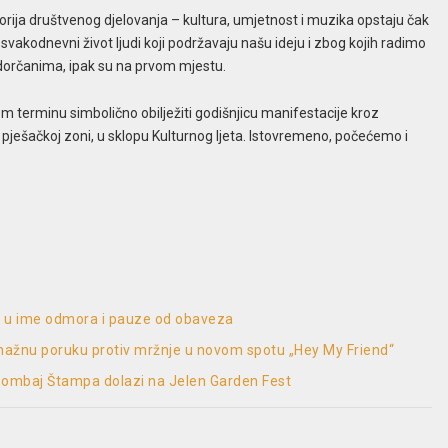
gorija društvenog djelovanja – kultura, umjetnost i muzika opstaju čak
vakodnevni život ljudi koji podržavaju našu ideju i zbog kojih radimo
edorčanima, ipak su na prvom mjestu.
m terminu simbolično obilježiti godišnjicu manifestacije kroz
u pješačkoj zoni, u sklopu Kulturnog ljeta. Istovremeno, počećemo i
ek u ime odmora i pauze od obaveza
 snažnu poruku protiv mržnje u novom spotu „Hey My Friend“
Bombaj Štampa dolazi na Jelen Garden Fest