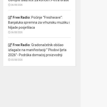
06/08/2026
Free Radio
:
Počinje “Freshwave”:
Banjaluka spremna za vrhunsku muziku i
hiljade posjetilaca
06/08/2026
Free Radio
:
Gradonačelnik obišao
izlagače na manifestaciji ” Plodovi ljeta
2026”- Podrška domaćoj proizvodnji
05/08/2026