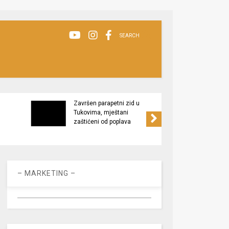
SEARCH
Završen parapetni zid u
Minis
Tukovima, mještani
poljop
zaštićeni od poplava
apel 
racio
– MARKETING –