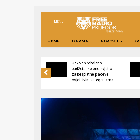
MENU
HOME
O NAMA
NOVOSTI
ZA
no preduzeće
Usvojen rebalans
 upravljati
budžeta, zeleno svjetlo
kom “Saničani”
za besplatne placeve
osjetljivim kategorijama