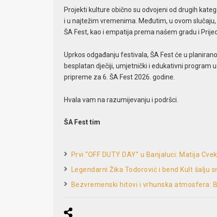
Projekti kulture obično su odvojeni od drugih kate
i u najtežim vremenima. Međutim, u ovom slučaju, s
ŠA Fest, kao i empatija prema našem gradu i Prij
Uprkos odgađanju festivala, ŠA Fest će u planirano
besplatan dječiji, umjetnički i edukativni program 
pripreme za 6. ŠA Fest 2026. godine.
Hvala vam na razumijevanju i podršci.
ŠA Fest tim
Prvi “OFF DUTY DAY” u Banjaluci: Matija Cv
Legendarni Žika Todorović i bend Kult šalju
Bezvremenski hitovi i vrhunska atmosfera: 