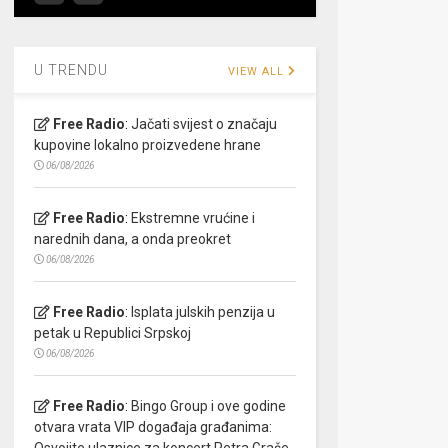
U TRENDU
VIEW ALL
Free Radio
:
Jačati svijest o značaju
kupovine lokalno proizvedene hrane
06/08/2026
Free Radio
:
Ekstremne vrućine i
narednih dana, a onda preokret
06/08/2026
Free Radio
:
Isplata julskih penzija u
petak u Republici Srpskoj
06/08/2026
Free Radio
:
Bingo Group i ove godine
otvara vrata VIP događaja građanima:
Osvojite ulaznice za koncert Petra Graše