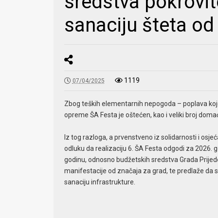
sredstva pokrovit
sanaciju šteta od
1119
07/04/2025
Zbog teških elementarnih nepogoda – poplava koje su
opreme ŠA Festa je oštećen, kao i veliki broj doma
Iz tog razloga, a prvenstveno iz solidarnosti i osj
odluku da realizaciju 6. ŠA Festa odgodi za 2026. g
godinu, odnosno budžetskih sredstva Grada Prijedo
manifestacije od značaja za grad, te predlaže da
sanaciju infrastrukture.