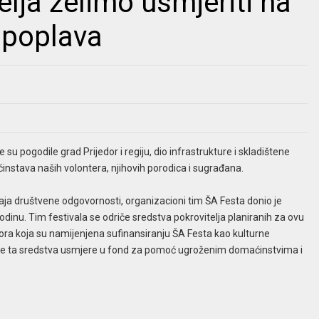
elja želimo usmjeriti na
 poplava
 pogodile grad Prijedor i regiju, dio infrastrukture i skladištene
ćinstava naših volontera, njihovih porodica i sugrađana.
ećaja društvene odgovornosti, organizacioni tim ŠA Festa donio je
odinu. Tim festivala se odriče sredstva pokrovitelja planiranih za ovu
ra koja su namijenjena sufinansiranju ŠA Festa kao kulturne
 se ta sredstva usmjere u fond za pomoć ugroženim domaćinstvima i