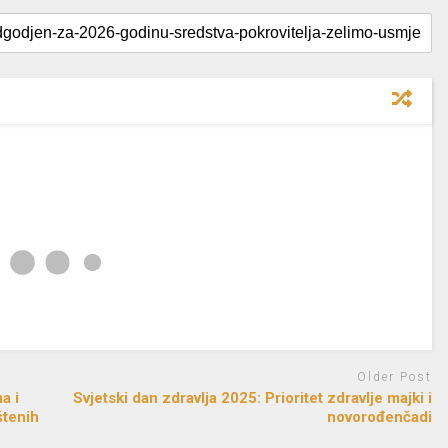
Older Post
a i
Svjetski dan zdravlja 2025: Prioritet zdravlje majki i
štenih
novorođenčadi