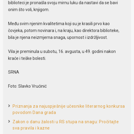
biblioteci je pronašla svoju mirnu luku da nastavi da se bavi
onim što voli, knjigom.
Među svim njenim kvalitetima koji su je krasili prvo kao
čovjeka, potom novinara i, na kraju, kao direktora biblioteke,
bila je njena neizmjerna snaga, upornost i izdržljivost.
Vila je preminula u subotu, 16. avgusta, u 49. godini nakon
kraće i teške bolesti.
SRNA
Foto: Slavko Vrućinić
Priznanja za najuspješnije učesnike literarnog konkursa
povodom Dana grada
Zakon o danu žalosti u RS stupa na snagu: Pročitajte
sva pravila i kazne