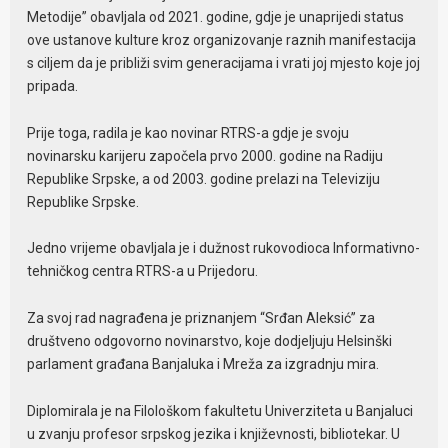
Metodije” obavljala od 2021. godine, gdje je unaprijedi status
ove ustanove kulture kroz organizovanje raznih manifestacija
s ciljem da je približi svim generacijama i vrati joj mjesto koje joj
pripada.
Prije toga, radila je kao novinar RTRS-a gdje je svoju
novinarsku karijeru započela prvo 2000. godine na Radiju
Republike Srpske, a od 2003. godine prelazi na Televiziju
Republike Srpske.
Jedno vrijeme obavljala je i dužnost rukovodioca Informativno-
tehničkog centra RTRS-a u Prijedoru.
Za svoj rad nagrađena je priznanjem “Srđan Aleksić” za
društveno odgovorno novinarstvo, koje dodjeljuju Helsinški
parlament građana Banjaluka i Mreža za izgradnju mira.
Diplomirala je na Filološkom fakultetu Univerziteta u Banjaluci
u zvanju profesor srpskog jezika i književnosti, bibliotekar. U