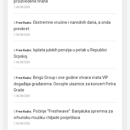
proizvedene hrane
06/08/2026
:
Ekstremne vrućine i narednih dana, a onda
Free Radio
preokret
06/08/2026
:
Isplata julskih penzija u petak u Republici
Free Radio
Srpskoj
06/08/2026
:
Bingo Group i ove godine otvara vrata VIP
Free Radio
događaja građanima: Osvojite ulaznice za koncert Petra
Graše
06/08/2026
:
Počinje “Freshwave”: Banjaluka spremna za
Free Radio
vrhunsku muziku i hiljade posjetilaca
06/08/2026