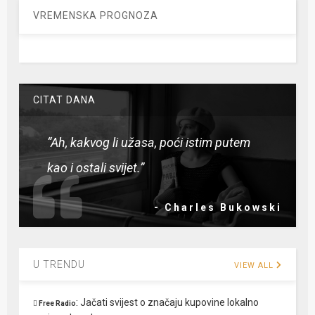
VREMENSKA PROGNOZA
CITAT DANA
“Ah, kakvog li užasa, poći istim putem
kao i ostali svijet.”
- Charles Bukowski
U TRENDU
VIEW ALL
:
Jačati svijest o značaju kupovine lokalno
Free Radio