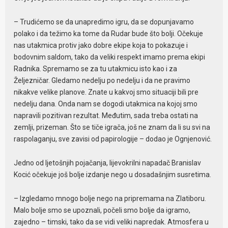
– Trudićemo se da unapredimo igru, da se dopunjavamo
polako i da težimo ka tome da Rudar bude što bolji. Očekuje
nas utakmica protiv jako dobre ekipe koja to pokazuje i
bodovnim saldom, tako da veliki respekt imamo prema ekipi
Radnika. Spremamo se za tu utakmicu isto kao i za
Željezničar. Gledamo nedelju po nedelju i da ne pravimo
nikakve velike planove. Znate u kakvoj smo situaciji bili pre
nedelju dana. Onda nam se dogodi utakmica na kojoj smo
napravili pozitivan rezultat. Međutim, sada treba ostati na
zemlji, prizeman. Što se tiče igrača, još ne znam da li su svi na
raspolaganju, sve zavisi od papirologije – dodao je Ognjenović.
Jedno od ljetošnjih pojačanja, lijevokrilni napadač Branislav
Kocić očekuje još bolje izdanje nego u dosadašnjim susretima.
– Izgledamo mnogo bolje nego na pripremama na Zlatiboru.
Malo bolje smo se upoznali, počeli smo bolje da igramo,
zajedno – timski, tako da se vidi veliki napredak. Atmosfera u