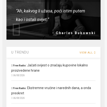
“Ah, kakvog li užasa, poći istim putem
kao i ostali svijet.”
- Charles Bukowski
U TRENDU
VIEW ALL
:
Jačati svijest o značaju kupovine lokalno
Free Radio
proizvedene hrane
06/08/2026
:
Ekstremne vrućine i narednih dana, a onda
Free Radio
preokret
06/08/2026