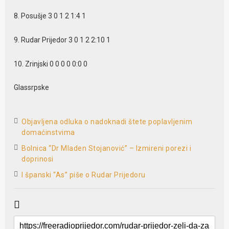
8. Posušje 3 0 1 2 1:4 1
9. Rudar Prijedor 3 0 1 2 2:10 1
10. Zrinjski 0 0 0 0 0:0 0
Glassrpske
Objavljena odluka o nadoknadi štete poplavljenim
domaćinstvima
Bolnica “Dr Mladen Stojanović” – Izmireni porezi i
doprinosi
I španski “As” piše o Rudar Prijedoru