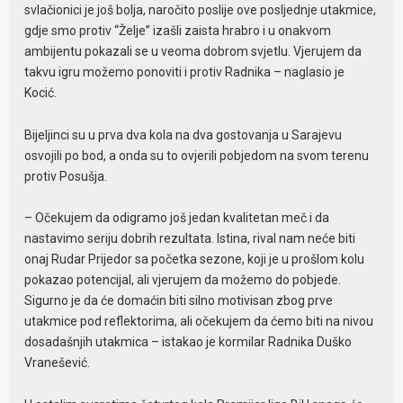
svlačionici je još bolja, naročito poslije ove posljednje utakmice,
gdje smo protiv “Želje” izašli zaista hrabro i u onakvom
ambijentu pokazali se u veoma dobrom svjetlu. Vjerujem da
takvu igru možemo ponoviti i protiv Radnika – naglasio je
Kocić.
Bijeljinci su u prva dva kola na dva gostovanja u Sarajevu
osvojili po bod, a onda su to ovjerili pobjedom na svom terenu
protiv Posušja.
– Očekujem da odigramo još jedan kvalitetan meč i da
nastavimo seriju dobrih rezultata. Istina, rival nam neće biti
onaj Rudar Prijedor sa početka sezone, koji je u prošlom kolu
pokazao potencijal, ali vjerujem da možemo do pobjede.
Sigurno je da će domaćin biti silno motivisan zbog prve
utakmice pod reflektorima, ali očekujem da ćemo biti na nivou
dosadašnjih utakmica – istakao je kormilar Radnika Duško
Vranešević.