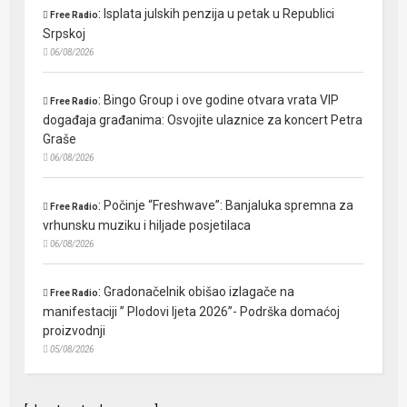
:
Isplata julskih penzija u petak u Republici
Free Radio
Srpskoj
06/08/2026
:
Bingo Group i ove godine otvara vrata VIP
Free Radio
događaja građanima: Osvojite ulaznice za koncert Petra
Graše
06/08/2026
:
Počinje “Freshwave”: Banjaluka spremna za
Free Radio
vrhunsku muziku i hiljade posjetilaca
06/08/2026
:
Gradonačelnik obišao izlagače na
Free Radio
manifestaciji ” Plodovi ljeta 2026”- Podrška domaćoj
proizvodnji
05/08/2026