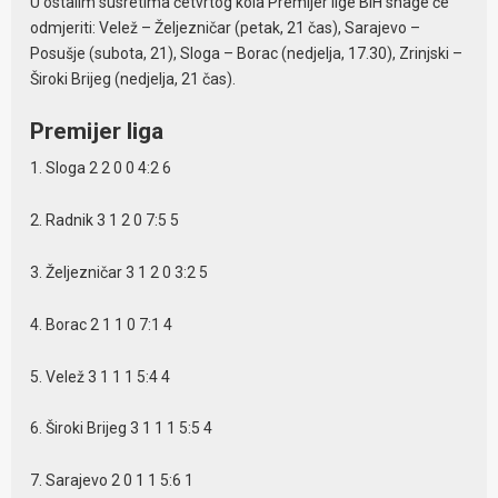
U ostalim susretima četvrtog kola Premijer lige BiH snage će
odmjeriti: Velež – Željezničar (petak, 21 čas), Sarajevo –
Posušje (subota, 21), Sloga – Borac (nedjelja, 17.30), Zrinjski –
Široki Brijeg (nedjelja, 21 čas).
Premijer liga
1. Sloga 2 2 0 0 4:2 6
2. Radnik 3 1 2 0 7:5 5
3. Željezničar 3 1 2 0 3:2 5
4. Borac 2 1 1 0 7:1 4
5. Velež 3 1 1 1 5:4 4
6. Široki Brijeg 3 1 1 1 5:5 4
7. Sarajevo 2 0 1 1 5:6 1