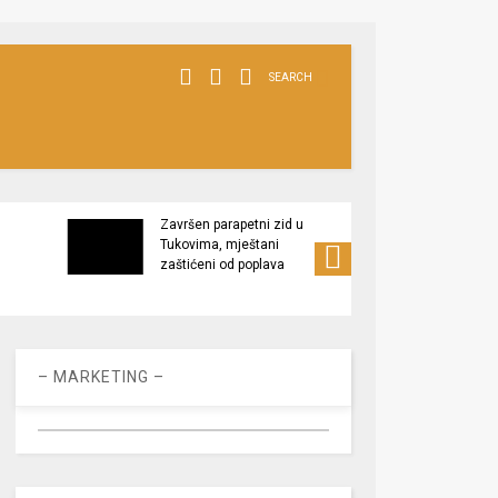
SEARCH
Završen parapetni zid u
Minis
Tukovima, mještani
poljop
zaštićeni od poplava
apel 
racio
– MARKETING –