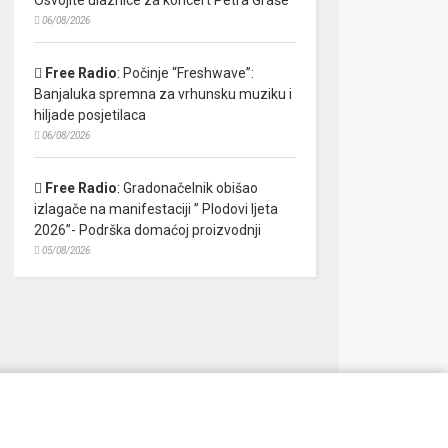
06/08/2026
Free Radio
:
Počinje “Freshwave”:
Banjaluka spremna za vrhunsku muziku i
hiljade posjetilaca
06/08/2026
Free Radio
:
Gradonačelnik obišao
izlagače na manifestaciji ” Plodovi ljeta
2026”- Podrška domaćoj proizvodnji
05/08/2026