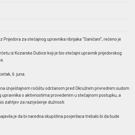
z Prijedora za stečajnog upravnika ribnjaka “Saničani”, rečeno je
četu iz Kozarske Dubice koji je bio stečajni upravnik prijedorskog
a.
etak, 6. juna.
aju na izvještajnom ročištu održanom pred Okružnim privrednim sudom
jnog upravnika o aktivnostima provedenim u stečajnom postupku, a
io zahtjev za razrješenje dužnosti.
avila je da bi naredna skupština povjerilaca trebalo bi da bude