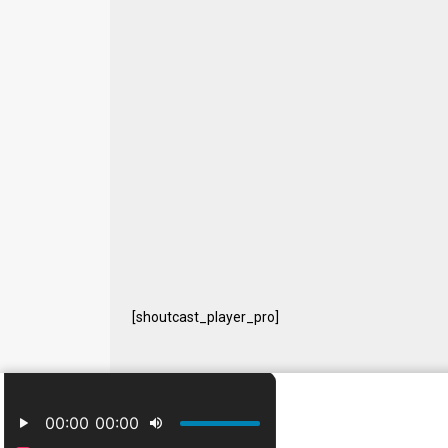
[shoutcast_player_pro]
© 2024 Free Radio Prijedor. Sva prava zaštićena Designe