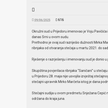
616
09/06/2025
Okružni sud u Prijedoru imenovao je Voju Pavičića i
danas Srni u ovom sudu.
Prethodno je ovaj sud razriješio dužnosti Mirka Mar
ribnjaka od otvaranja stečaja u martu 2021. do sad
Rješenje o razrješenju i imenovanju sud je donio u p
Skupština povjerilaca ribnjaka “Saničani” u steč
u Prijedoru 28. maja nije usvojila izvještaj steča
stečajni upravnik Mirko Marčeta istog je dana podn
Stečajni sudija u ovom predmetu Snježana Cepić naj
održana do kraja juna.