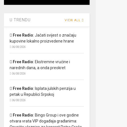
U TRENDU
VIEW ALL
Free Radio
:
Jačati svijest o značaju
kupovine lokalno proizvedene hrane
06/08/2026
Free Radio
:
Ekstremne vrućine i
narednih dana, a onda preokret
06/08/2026
Free Radio
:
Isplata julskih penzija u
petak u Republici Srpskoj
06/08/2026
Free Radio
:
Bingo Group i ove godine
otvara vrata VIP događaja građanima:
Osvojite ulaznice za koncert Petra Graše