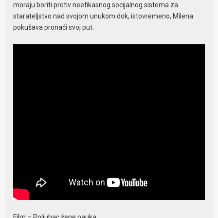
moraju boriti protiv neefikasnog socijalnog sistema za
starateljstvo nad svojom unukom dok, istovremeno, Milena
pokušava pronaći svoj put.
Film – Poljubac žene pauka