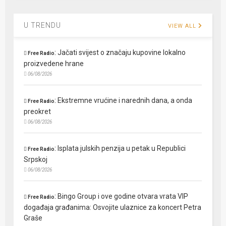
U TRENDU
VIEW ALL
:
Jačati svijest o značaju kupovine lokalno
Free Radio
proizvedene hrane
06/08/2026
:
Ekstremne vrućine i narednih dana, a onda
Free Radio
preokret
06/08/2026
:
Isplata julskih penzija u petak u Republici
Free Radio
Srpskoj
06/08/2026
:
Bingo Group i ove godine otvara vrata VIP
Free Radio
događaja građanima: Osvojite ulaznice za koncert Petra
Graše