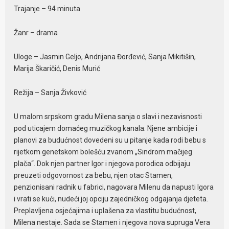
Trajanje – 94 minuta
Žanr – drama
Uloge – Jasmin Geljo, Andrijana Đorđević, Sanja Mikitišin,
Marija Škaričić, Denis Murić
Režija – Sanja Živković
U malom srpskom gradu Milena sanja o slavi i nezavisnosti
pod uticajem domaćeg muzičkog kanala. Njene ambicije i
planovi za budućnost dovedeni su u pitanje kada rodi bebu s
rijetkom genetskom bolešću zvanom „Sindrom mačijeg
plača“. Dok njen partner Igor i njegova porodica odbijaju
preuzeti odgovornost za bebu, njen otac Stamen,
penzionisani radnik u fabrici, nagovara Milenu da napusti Igora
i vrati se kući, nudeći joj opciju zajedničkog odgajanja djeteta.
Preplavljena osjećajima i uplašena za vlastitu budućnost,
Milena nestaje. Sada se Stamen i njegova nova supruga Vera