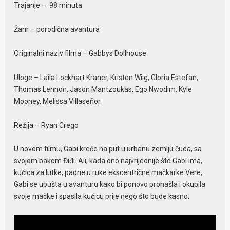
Trajanje – 98 minuta
Žanr – porodična avantura
Originalni naziv filma – Gabbys Dollhouse
Uloge – Laila Lockhart Kraner, Kristen Wiig, Gloria Estefan,
Thomas Lennon, Jason Mantzoukas, Ego Nwodim, Kyle
Mooney, Melissa Villaseñor
Režija – Ryan Crego
U novom filmu, Gabi kreće na put u urbanu zemlju čuda, sa
svojom bakom Điđi. Ali, kada ono najvrijednije što Gabi ima,
kućica za lutke, padne u ruke ekscentrične mačkarke Vere,
Gabi se upušta u avanturu kako bi ponovo pronašla i okupila
svoje mačke i spasila kućicu prije nego što bude kasno.