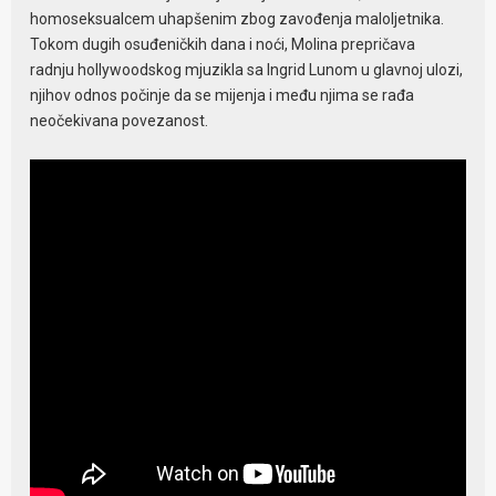
homoseksualcem uhapšenim zbog zavođenja maloljetnika.
Tokom dugih osuđeničkih dana i noći, Molina prepričava
radnju hollywoodskog mjuzikla sa Ingrid Lunom u glavnoj ulozi,
njihov odnos počinje da se mijenja i među njima se rađa
neočekivana povezanost.