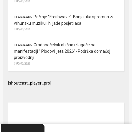
06/08/2026
:
Počinje “Freshwave”: Banjaluka spremna za
Free Radio
vrhunsku muziku i hiljade posjetilaca
06/08/2026
:
Gradonačelnik obišao izlagače na
Free Radio
manifestaciji ” Plodovi ljeta 2026”- Podrška domaćoj
proizvodnji
05/08/2026
[shoutcast_player_pro]