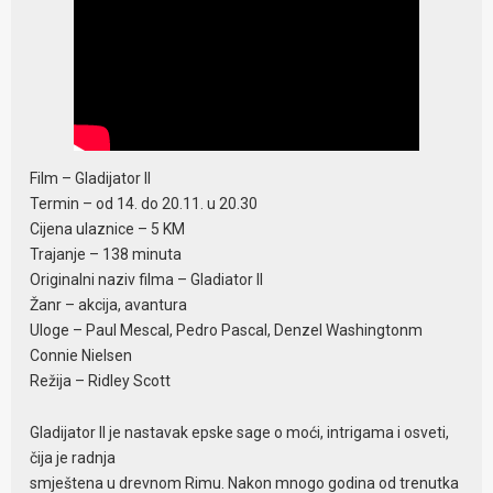
Film – Gladijator II
Termin – od 14. do 20.11. u 20.30
Cijena ulaznice – 5 KM
Trajanje – 138 minuta
Originalni naziv filma – Gladiator II
Žanr – akcija, avantura
Uloge – Paul Mescal, Pedro Pascal, Denzel Washingtonm
Connie Nielsen
Režija – Ridley Scott
Gladijator II je nastavak epske sage o moći, intrigama i osveti,
čija je radnja
smještena u drevnom Rimu. Nakon mnogo godina od trenutka