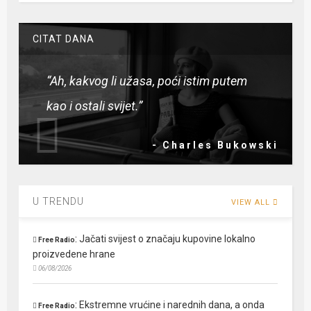
CITAT DANA
“Ah, kakvog li užasa, poći istim putem
kao i ostali svijet.”
- Charles Bukowski
U TRENDU
VIEW ALL
:
Jačati svijest o značaju kupovine lokalno
Free Radio
proizvedene hrane
06/08/2026
:
Ekstremne vrućine i narednih dana, a onda
Free Radio