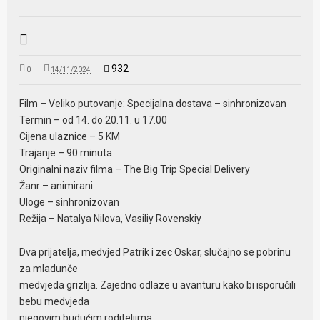
932
0
14/11/2024
Film – Veliko putovanje: Specijalna dostava – sinhronizovan
Termin – od 14. do 20.11. u 17.00
Cijena ulaznice – 5 KM
Trajanje – 90 minuta
Originalni naziv filma – The Big Trip Special Delivery
Žanr – animirani
Uloge – sinhronizovan
Režija – Natalya Nilova, Vasiliy Rovenskiy
Dva prijatelja, medvjed Patrik i zec Oskar, slučajno se pobrinu
za mladunče
medvjeda grizlija. Zajedno odlaze u avanturu kako bi isporučili
bebu medvjeda
njegovim budućim roditeljima.