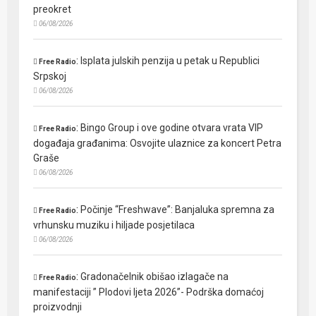
preokret
06/08/2026
:
Isplata julskih penzija u petak u Republici
Free Radio
Srpskoj
06/08/2026
:
Bingo Group i ove godine otvara vrata VIP
Free Radio
događaja građanima: Osvojite ulaznice za koncert Petra
Graše
06/08/2026
:
Počinje “Freshwave”: Banjaluka spremna za
Free Radio
vrhunsku muziku i hiljade posjetilaca
06/08/2026
:
Gradonačelnik obišao izlagače na
Free Radio
manifestaciji ” Plodovi ljeta 2026”- Podrška domaćoj
proizvodnji