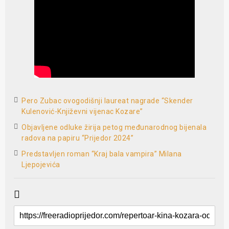
Pero Zubac ovogodišnji laureat nagrade “Skender
Kulenović-Književni vijenac Kozare”
Objavljene odluke žirija petog međunarodnog bijenala
radova na papiru “Prijedor 2024”
Predstavljen roman “Kraj bala vampira” Milana
Ljepojevića