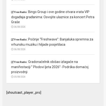
:
Bingo Group i ove godine otvara vrata VIP
Free Radio
događaja građanima: Osvojite ulaznice za koncert Petra
Graše
06/08/2026
:
Počinje “Freshwave”: Banjaluka spremna za
Free Radio
vrhunsku muziku i hiljade posjetilaca
06/08/2026
:
Gradonačelnik obišao izlagače na
Free Radio
manifestaciji ” Plodovi ljeta 2026”- Podrška domaćoj
proizvodnji
05/08/2026
[shoutcast_player_pro]