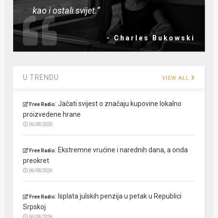
kao i ostali svijet.”
- Charles Bukowski
U TRENDU
VIEW ALL
:
Jačati svijest o značaju kupovine lokalno
Free Radio
proizvedene hrane
06/08/2026
:
Ekstremne vrućine i narednih dana, a onda
Free Radio
preokret
06/08/2026
:
Isplata julskih penzija u petak u Republici
Free Radio
Srpskoj
06/08/2026