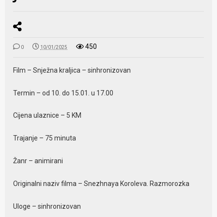
450
0
10/01/2025
Film – Snježna kraljica – sinhronizovan
Termin – od 10. do 15.01. u 17.00
Cijena ulaznice – 5 KM
Trajanje – 75 minuta
Žanr – animirani
Originalni naziv filma – Snezhnaya Koroleva. Razmorozka
Uloge – sinhronizovan