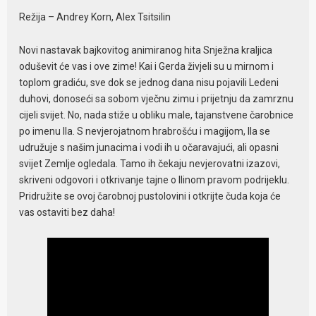
Režija – Andrey Korn, Alex Tsitsilin
Novi nastavak bajkovitog animiranog hita Snježna kraljica
oduševit će vas i ove zime! Kai i Gerda živjeli su u mirnom i
toplom gradiću, sve dok se jednog dana nisu pojavili Ledeni
duhovi, donoseći sa sobom vječnu zimu i prijetnju da zamrznu
cijeli svijet. No, nada stiže u obliku male, tajanstvene čarobnice
po imenu Ila. S nevjerojatnom hrabrošću i magijom, Ila se
udružuje s našim junacima i vodi ih u očaravajući, ali opasni
svijet Zemlje ogledala. Tamo ih čekaju nevjerovatni izazovi,
skriveni odgovori i otkrivanje tajne o Ilinom pravom podrijeklu.
Pridružite se ovoj čarobnoj pustolovini i otkrijte čuda koja će
vas ostaviti bez daha!