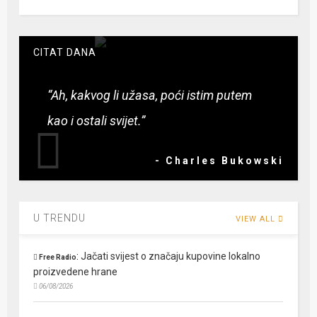
CITAT DANA
“Ah, kakvog li užasa, poći istim putem
kao i ostali svijet.”
- Charles Bukowski
U TRENDU
VIEW ALL
:
Jačati svijest o značaju kupovine lokalno
Free Radio
proizvedene hrane
06/08/2026