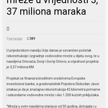
37 miliona maraka
389
30/10/2025
U prijedorskom naselju Urije danas je ozvaničen početak
rekonstrukcije i izgradnje vodovodne mreže u dijelu ovog, te u
naseljima Orlovača, Donji i Gornji Orlovci, a vrijednost projekta
je 3,37 miliona KM.
Projekat se finansira kreditnim sredstvima Evropske
investicione banke, a gradonačelnik Prijedora Slobodan Javor
istakao je da je značajna rekonstrukcija 42 kilometra primarne
i sekundarne vodovodne mreže i oko 1.200 kućnih priključaka.
“Mreža u ovim naseljima starija je od 50 godina, dotrajala i u