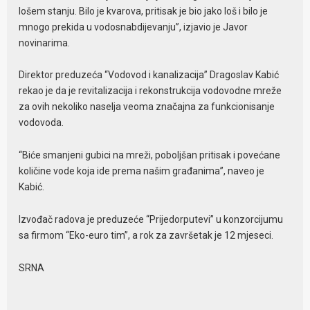
lošem stanju. Bilo je kvarova, pritisak je bio jako loš i bilo je
mnogo prekida u vodosnabdijevanju”, izjavio je Javor
novinarima.
Direktor preduzeća “Vodovod i kanalizacija” Dragoslav Kabić
rekao je da je revitalizacija i rekonstrukcija vodovodne mreže
za ovih nekoliko naselja veoma značajna za funkcionisanje
vodovoda.
“Biće smanjeni gubici na mreži, poboljšan pritisak i povećane
količine vode koja ide prema našim građanima”, naveo je
Kabić.
Izvođač radova je preduzeće “Prijedorputevi” u konzorcijumu
sa firmom “Eko-euro tim”, a rok za završetak je 12 mjeseci.
SRNA