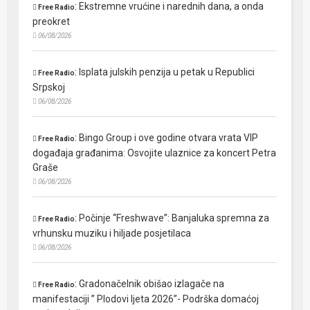
:
Ekstremne vrućine i narednih dana, a onda
Free Radio
preokret
06/08/2026
:
Isplata julskih penzija u petak u Republici
Free Radio
Srpskoj
06/08/2026
:
Bingo Group i ove godine otvara vrata VIP
Free Radio
događaja građanima: Osvojite ulaznice za koncert Petra
Graše
06/08/2026
:
Počinje “Freshwave”: Banjaluka spremna za
Free Radio
vrhunsku muziku i hiljade posjetilaca
06/08/2026
:
Gradonačelnik obišao izlagače na
Free Radio
manifestaciji ” Plodovi ljeta 2026”- Podrška domaćoj