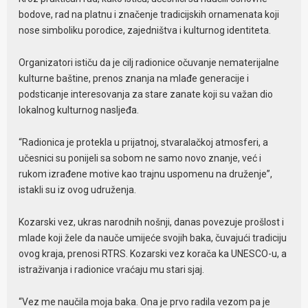
bodove, rad na platnu i značenje tradicijskih ornamenata koji
nose simboliku porodice, zajedništva i kulturnog identiteta.
Organizatori ističu da je cilj radionice očuvanje nematerijalne
kulturne baštine, prenos znanja na mlađe generacije i
podsticanje interesovanja za stare zanate koji su važan dio
lokalnog kulturnog nasljeđa.
“Radionica je protekla u prijatnoj, stvaralačkoj atmosferi, a
učesnici su ponijeli sa sobom ne samo novo znanje, već i
rukom izrađene motive kao trajnu uspomenu na druženje”,
istakli su iz ovog udruženja.
Kozarski vez, ukras narodnih nošnji, danas povezuje prošlost i
mlade koji žele da nauče umijeće svojih baka, čuvajući tradiciju
ovog kraja, prenosi RTRS. Kozarski vez korača ka UNESCO-u, a
istraživanja i radionice vraćaju mu stari sjaj.
“Vez me naučila moja baka. Ona je prvo radila vezom pa je