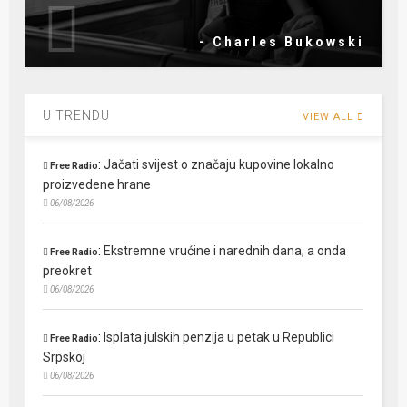
- Charles Bukowski
U TRENDU
VIEW ALL
:
Jačati svijest o značaju kupovine lokalno
Free Radio
proizvedene hrane
06/08/2026
:
Ekstremne vrućine i narednih dana, a onda
Free Radio
preokret
06/08/2026
:
Isplata julskih penzija u petak u Republici
Free Radio
Srpskoj
06/08/2026