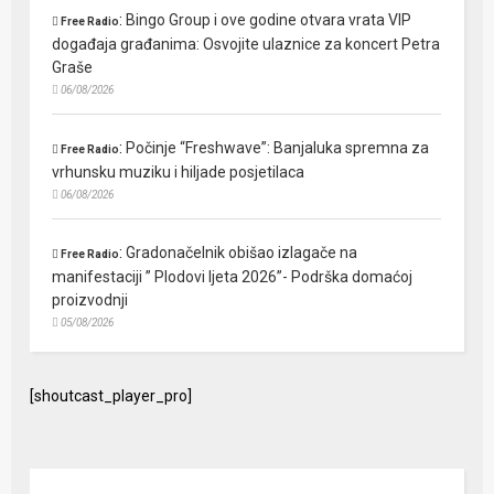
:
Bingo Group i ove godine otvara vrata VIP
Free Radio
događaja građanima: Osvojite ulaznice za koncert Petra
Graše
06/08/2026
:
Počinje “Freshwave”: Banjaluka spremna za
Free Radio
vrhunsku muziku i hiljade posjetilaca
06/08/2026
:
Gradonačelnik obišao izlagače na
Free Radio
manifestaciji ” Plodovi ljeta 2026”- Podrška domaćoj
proizvodnji
05/08/2026
[shoutcast_player_pro]