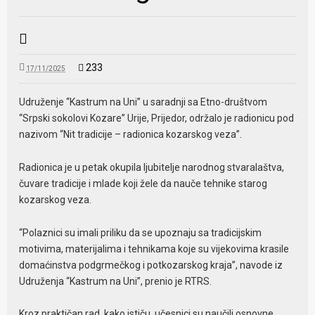
233
17/11/2025
Udruženje “Kastrum na Uni” u saradnji sa Etno-društvom
“Srpski sokolovi Kozare” Urije, Prijedor, održalo je radionicu pod
nazivom “Nit tradicije – radionica kozarskog veza”.
Radionica je u petak okupila ljubitelje narodnog stvaralaštva,
čuvare tradicije i mlade koji žele da nauče tehnike starog
kozarskog veza.
“Polaznici su imali priliku da se upoznaju sa tradicijskim
motivima, materijalima i tehnikama koje su vijekovima krasile
domaćinstva podgrmečkog i potkozarskog kraja”, navode iz
Udruženja “Kastrum na Uni”, prenio je RTRS.
Kroz praktičan rad, kako ističu, učesnici su naučili osnovne