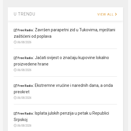
U TRENDU
VIEW ALL
:
Završen parapetni zid u Tukovima, mještani
Free Radio
zaštićeni od poplava
06/08/2026
:
Jačati svijest o značaju kupovine lokalno
Free Radio
proizvedene hrane
06/08/2026
:
Ekstremne vrućine i narednih dana, a onda
Free Radio
preokret
06/08/2026
:
Isplata julskih penzija u petak u Republici
Free Radio
Srpskoj
06/08/2026