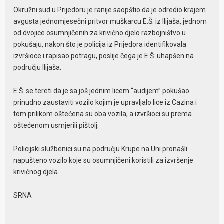
Okružni sud u Prijedoru je ranije saopštio da je odredio krajem
avgusta jednomjesečni pritvor muškarcu E.Š. iz Ilijaša, jednom
od dvojice osumnjičenih za krivično djelo razbojništvo u
pokušaju, nakon što je policija iz Prijedora identifikovala
izvršioce i rapisao potragu, poslije čega je E.Š. uhapšen na
području Ilijaša.
E.Š. se tereti da je sa još jednim licem “audijem” pokušao
prinudno zaustaviti vozilo kojim je upravljalo lice iz Cazina i
tom prilikom oštećena su oba vozila, a izvršioci su prema
oštećenom usmjerili pištolj.
Policijski službenici su na području Krupe na Uni pronašli
napušteno vozilo koje su osumnjičeni koristili za izvršenje
krivičnog djela.
SRNA