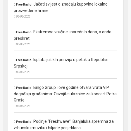
:
Jačati svijest o značaju kupovine lokalno
Free Radio
proizvedene hrane
06/08/2026
:
Ekstremne vrućine i narednih dana, a onda
Free Radio
preokret
06/08/2026
:
Isplata julskih penzija u petak u Republici
Free Radio
Srpskoj
06/08/2026
:
Bingo Group i ove godine otvara vrata VIP
Free Radio
događaja građanima: Osvojite ulaznice za koncert Petra
Graše
06/08/2026
:
Počinje “Freshwave”: Banjaluka spremna za
Free Radio
vrhunsku muziku i hiljade posjetilaca