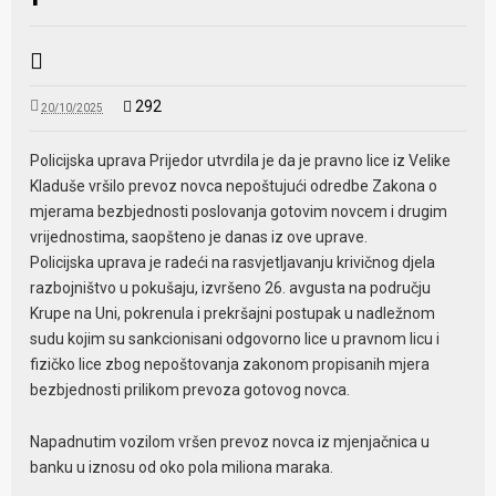
292
20/10/2025
Policijska uprava Prijedor utvrdila je da je pravno lice iz Velike
Kladuše vršilo prevoz novca nepoštujući odredbe Zakona o
mjerama bezbjednosti poslovanja gotovim novcem i drugim
vrijednostima, saopšteno je danas iz ove uprave.
Policijska uprava je radeći na rasvjetljavanju krivičnog djela
razbojništvo u pokušaju, izvršeno 26. avgusta na području
Krupe na Uni, pokrenula i prekršajni postupak u nadležnom
sudu kojim su sankcionisani odgovorno lice u pravnom licu i
fizičko lice zbog nepoštovanja zakonom propisanih mjera
bezbjednosti prilikom prevoza gotovog novca.
Napadnutim vozilom vršen prevoz novca iz mjenjačnica u
banku u iznosu od oko pola miliona maraka.