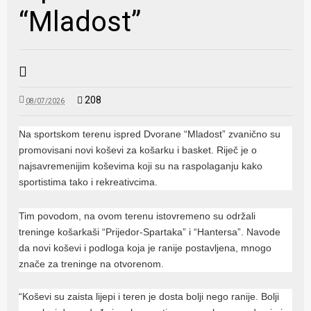
“Mladost”
208
08/07/2026
Na sportskom terenu ispred Dvorane “Mladost” zvanično su
promovisani novi koševi za košarku i basket. Riječ je o
najsavremenijim koševima koji su na raspolaganju kako
sportistima tako i rekreativcima.
Tim povodom, na ovom terenu istovremeno su održali
treninge košarkaši “Prijedor-Spartaka” i “Hantersa”. Navode
da novi koševi i podloga koja je ranije postavljena, mnogo
znače za treninge na otvorenom.
“Koševi su zaista lijepi i teren je dosta bolji nego ranije. Bolji