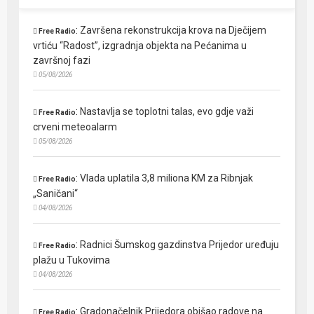
:
Završena rekonstrukcija krova na Dječijem
Free Radio
vrtiću “Radost”, izgradnja objekta na Pećanima u
završnoj fazi
05/08/2026
:
Nastavlja se toplotni talas, evo gdje važi
Free Radio
crveni meteoalarm
05/08/2026
:
Vlada uplatila 3,8 miliona KM za Ribnjak
Free Radio
„Saničani“
04/08/2026
:
Radnici Šumskog gazdinstva Prijedor uređuju
Free Radio
plažu u Tukovima
04/08/2026
:
Gradonačelnik Prijedora obišao radove na
Free Radio