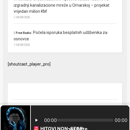
izgradnji kanalizacione mreže u Omarskoj – projekat
vrijedan milion KM
04/08/2026
:
Počela isporuka besplatnih udžbenika za
Free Radio
osnovce
04/08/2026
[shoutcast_player_pro]
© 2024 Free Radio Prijedor. Sva prava zaštićena Designed by
FreeRadio