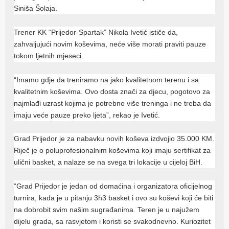
Siniša Šolaja.
Trener KK “Prijedor-Spartak” Nikola Ivetić ističe da,
zahvaljujući novim koševima, neće više morati praviti pauze
tokom ljetnih mjeseci.
“Imamo gdje da treniramo na jako kvalitetnom terenu i sa
kvalitetnim koševima. Ovo dosta znači za djecu, pogotovo za
najmlađi uzrast kojima je potrebno više treninga i ne treba da
imaju veće pauze preko ljeta”, rekao je Ivetić.
Grad Prijedor je za nabavku novih koševa izdvojio 35.000 KM.
Riječ je o poluprofesionalnim koševima koji imaju sertifikat za
ulični basket, a nalaze se na svega tri lokacije u cijeloj BiH.
“Grad Prijedor je jedan od domaćina i organizatora oficijelnog
turnira, kada je u pitanju 3h3 basket i ovo su koševi koji će biti
na dobrobit svim našim sugrađanima. Teren je u najužem
dijelu grada, sa rasvjetom i koristi se svakodnevno. Kuriozitet