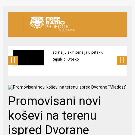
Bingo Group i ove godine otvara vrata
VIP događaja građanima: Osvojite
ulaznice za koncert Petra Graše
Promovisani novi
koševi na terenu
ispred Dvorane