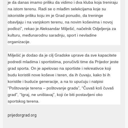
je da danas imamo priliku da vidimo i dva kluba koja treniraju
na istom terenu. Radi se o mlađim selekcijama koje su
iskoristile priliku koju im je Grad ponudio, da treninge
obavljaju i na vanjskom terenu, na novim koševima i novoj
podlozi”, rekao je Aleksandar Milješić, načelnik Odjeljenja za
kulturu, međunarodnu saradnju, sport i nevladine
organizacije.
Milješić je dodao da je cilj Gradske uprave da sve kapacitete
podredi mladima i sportistima, poručivši time da Prijedor jeste
grad sporta. On je apelovao na sportiste i rekreativce koji
budu koristili nove koševe i teren, da ih čuvaju, kako bi ih
koristile i buduće generacije, a na to upućuju i natpisi
“Poštovanje terena – poštovanje grada”, “Čuvaš koš čuvaš
grad”, “Igraj, ne uništavaj”, koji će biti postavljeni oko
sportskog terena.
prijedorgrad.org