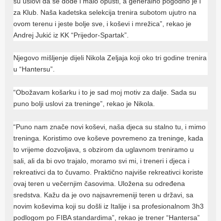
su uslovi da se dođe i malo opusti, a generalno pogodno je i
za Klub. Naša kadetska selekcija trenira subotom ujutro na
ovom terenu i jeste bolje sve, i koševi i mrežica”, rekao je
Andrej Jukić iz KK “Prijedor-Spartak”.
Njegovo mišljenje dijeli Nikola Zeljaja koji oko tri godine trenira
u “Hantersu”.
“Obožavam košarku i to je sad moj motiv za dalje. Sada su
puno bolji uslovi za treninge”, rekao je Nikola.
“Puno nam znače novi koševi, naša djeca su stalno tu, i mimo
treninga. Koristimo ove koševe povremeno za treninge, kada
to vrijeme dozvoljava, s obzirom da uglavnom treniramo u
sali, ali da bi ovo trajalo, moramo svi mi, i treneri i djeca i
rekreativci da to čuvamo. Praktično najviše rekreativci koriste
ovaj teren u večernjim časovima. Uložena su određena
sredstva. Kažu da je ovo najsavremeniji teren u državi, sa
novim koševima koji su došli iz Italije i sa profesionalnom 3h3
podlogom po FIBA standardima”, rekao je trener “Hantersa”