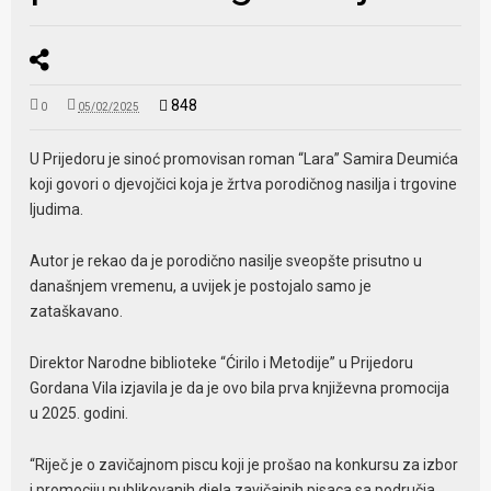
848
0
05/02/2025
U Prijedoru je sinoć promovisan roman “Lara” Samira Deumića
koji govori o djevojčici koja je žrtva porodičnog nasilja i trgovine
ljudima.
Autor je rekao da je porodično nasilje sveopšte prisutno u
današnjem vremenu, a uvijek je postojalo samo je
zataškavano.
Direktor Narodne biblioteke “Ćirilo i Metodije” u Prijedoru
Gordana Vila izjavila je da je ovo bila prva književna promocija
u 2025. godini.
“Riječ je o zavičajnom piscu koji je prošao na konkursu za izbor
i promociju publikovanih djela zavičajnih pisaca sa područja