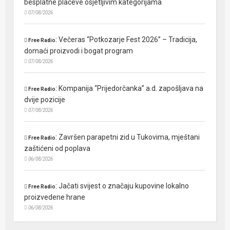
besplatne placeve osjetljivim kategorijama
07/08/2026
:
Večeras “Potkozarje Fest 2026” – Tradicija,
Free Radio
domaći proizvodi i bogat program
07/08/2026
:
Kompanija “Prijedorčanka” a.d. zapošljava na
Free Radio
dvije pozicije
07/08/2026
:
Završen parapetni zid u Tukovima, mještani
Free Radio
zaštićeni od poplava
06/08/2026
:
Jačati svijest o značaju kupovine lokalno
Free Radio
proizvedene hrane
06/08/2026