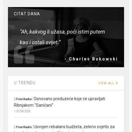
CITAT DANA
“Ah, kakvog li užasa, poći istim putem
kao i ostali svijet.”
- Charles Bukowski
U TRENDU
VIEW ALL
:
Osnovano preduzeće koje će upravljati
Free Radio
Ribnjakom “Saničani”
07/08/2026
:
Usvojen rebalans budžeta, zeleno svjetlo za
Free Radio