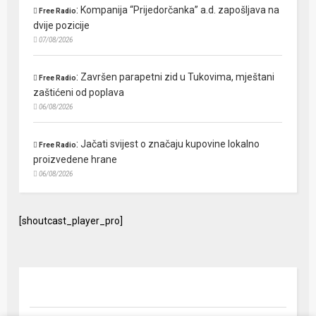
:
Kompanija “Prijedorčanka” a.d. zapošljava na
Free Radio
dvije pozicije
07/08/2026
:
Završen parapetni zid u Tukovima, mještani
Free Radio
zaštićeni od poplava
06/08/2026
:
Jačati svijest o značaju kupovine lokalno
Free Radio
proizvedene hrane
06/08/2026
[shoutcast_player_pro]