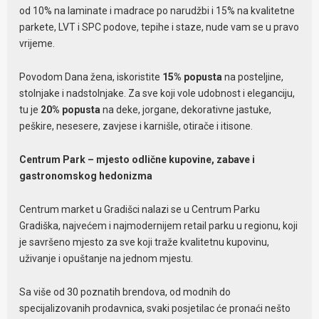
od 10% na laminate i madrace po narudžbi i 15% na kvalitetne
parkete, LVT i SPC podove, tepihe i staze, nude vam se u pravo
vrijeme.
Povodom Dana žena, iskoristite
15% popusta
na posteljine,
stolnjake i nadstolnjake. Za sve koji vole udobnost i eleganciju,
tu je
20% popusta
na deke, jorgane, dekorativne jastuke,
peškire, nesesere, zavjese i karnišle, otirače i itisone.
Centrum Park – mjesto odlične kupovine, zabave i
gastronomskog hedonizma
Centrum market u Gradišci nalazi se u Centrum Parku
Gradiška, najvećem i najmodernijem retail parku u regionu, koji
je savršeno mjesto za sve koji traže kvalitetnu kupovinu,
uživanje i opuštanje na jednom mjestu.
Sa više od 30 poznatih brendova, od modnih do
specijalizovanih prodavnica, svaki posjetilac će pronaći nešto