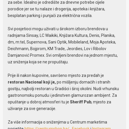
za sebe. Idealno je odredište za dnevne potrebe cijele
porodice jer se tu nalaze i drogerija, apoteka i knjižara,
besplatan parking i punjači za električna vozila.
Svi posjetioci mogu uživati u širokom izboru brendova u
radnjama Sinsay, LC Waikiki, Knjižara Kultura, Denis, Planika,
dm, m:tel, Supernova, Sani Optik, Mobileland, Moja Apoteka,
Deichmann, Bojprom, KM Trade, Jeordies, Lov i Ribolov
Damjanović Promex. Svi omiljeni brendovi na jednom mjestu,
uz sniženja koja se ne propuštaju.
Prije ili nakon kupovine, savršeno mjesto za predah je
restoran Nacional koji je,
po mišljenju domaćih i stranih
gostiju, najbolji restoran u Gradišci i široj okolini. Nudi vrhunsku
gastronomsku ponudu i jedinstven glamurozan ambijent. Za
opuštanje u dobroj atmosferi tu je
Sheriff Pub
, mjesto za
uživanje za sve generacije.
Za više informacija o sniženjima u Centrum marketima
posjetite
https://centrumshop.ba/
,
Facebook
i
Instagram