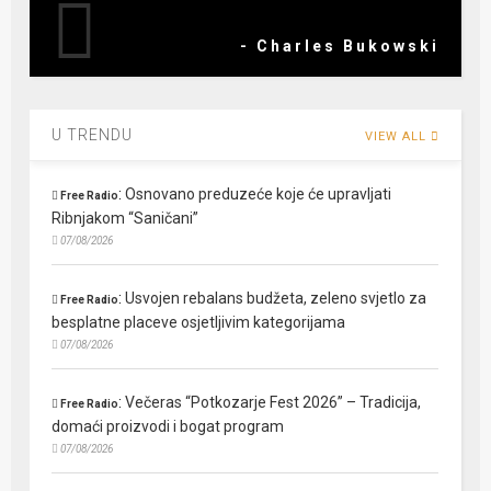
- Charles Bukowski
U TRENDU
VIEW ALL
:
Osnovano preduzeće koje će upravljati
Free Radio
Ribnjakom “Saničani”
07/08/2026
:
Usvojen rebalans budžeta, zeleno svjetlo za
Free Radio
besplatne placeve osjetljivim kategorijama
07/08/2026
:
Večeras “Potkozarje Fest 2026” – Tradicija,
Free Radio
domaći proizvodi i bogat program
07/08/2026