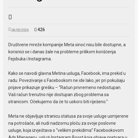
426
04/03/2026
Društvene mreže kompanije Meta sinoć nisu bile dostupne, a
korisnici se i danas žale na probleme prilikom korišćenja
Fejsbuka i Instagrama.
Kako se navodi glavna Metina usluga, Facebook, ima prekid u
radu. Povezivanje s Facebookom ne ide lako, jer pri pokušaju
prijave prikazuje grešku – “Račun privremeno nedostupan.
Vaš račun trenutno nije dostupan zbog problema sa
stranicom. Očekujemo da će to uskoro biti riješeno.“
Meta ne objavljuje stranicu statusa za svoje usluge usmjerene
na potrošače, ali nudi nadzornu ploču za svoje poslovne
usluge, koja izvještava o “velikim prekidima” Facebookovom
Ads Manageru, usluzi Instagram Boost koja objave pretvara u