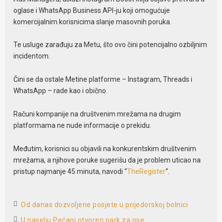
oglase i WhatsApp Business API-ju koji omogućuje
komercijalnim korisnicima slanje masovnih poruka.
Te usluge zarađuju za Metu, što ovo čini potencijalno ozbiljnim
incidentom.
Čini se da ostale Metine platforme – Instagram, Threads i
WhatsApp – rade kao i obično.
Računi kompanije na društvenim mrežama na drugim
platformama ne nude informacije o prekidu.
Međutim, korisnici su objavili na konkurentskim društvenim
mrežama, a njihove poruke sugerišu da je problem uticao na
pristup najmanje 45 minuta, navodi “
TheRegister
“.
Od danas dozvoljene posjete u prijedorskoj bolnici
U naselju Pećani otvoren park za pse