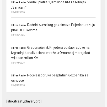
:
Vlada uplatila 3,8 miliona KM za Ribnjak
Free Radio
„Saničani“
04/08/2026
:
Radnici Šumskog gazdinstva Prijedor uređuju
Free Radio
plažu u Tukovima
04/08/2026
:
Gradonačelnik Prijedora obišao radove na
Free Radio
izgradnji kanalizacione mreže u Omarskoj – projekat
vrijedan milion KM
04/08/2026
:
Počela isporuka besplatnih udžbenika za
Free Radio
osnovce
04/08/2026
[shoutcast_player_pro]