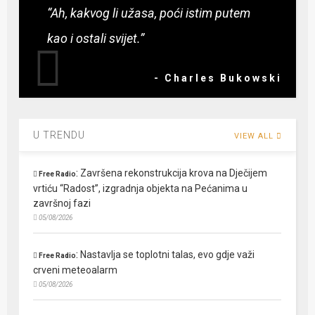
“Ah, kakvog li užasa, poći istim putem
kao i ostali svijet.”
- Charles Bukowski
U TRENDU
VIEW ALL
:
Završena rekonstrukcija krova na Dječijem
Free Radio
vrtiću “Radost”, izgradnja objekta na Pećanima u
završnoj fazi
05/08/2026
:
Nastavlja se toplotni talas, evo gdje važi
Free Radio
crveni meteoalarm
05/08/2026