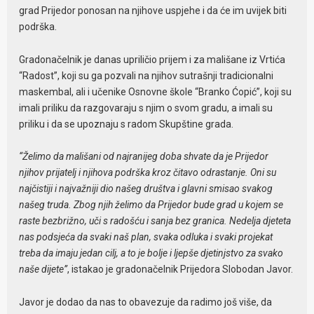
grad Prijedor ponosan na njihove uspjehe i da će im uvijek biti
podrška.
Gradonačelnik je danas upriličio prijem i za mališane iz Vrtića
“Radost”, koji su ga pozvali na njihov sutrašnji tradicionalni
maskembal, ali i učenike Osnovne škole “Branko Ćopić”, koji su
imali priliku da razgovaraju s njim o svom gradu, a imali su
priliku i da se upoznaju s radom Skupštine grada.
“Želimo da mališani od najranijeg doba shvate da je Prijedor
njihov prijatelj i njihova podrška kroz čitavo odrastanje. Oni su
najčistiji i najvažniji dio našeg društva i glavni smisao svakog
našeg truda. Zbog njih želimo da Prijedor bude grad u kojem se
raste bezbrižno, uči s radošću i sanja bez granica. Nedelja djeteta
nas podsjeća da svaki naš plan, svaka odluka i svaki projekat
treba da imaju jedan cilj, a to je bolje i ljepše djetinjstvo za svako
naše dijete”
, istakao je gradonačelnik Prijedora Slobodan Javor.
Javor je dodao da nas to obavezuje da radimo još više, da