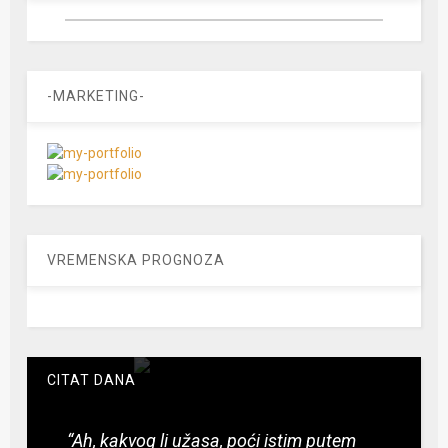
-MARKETING-
VREMENSKA PROGNOZA
CITAT DANA
“Ah, kakvog li užasa, poći istim putem