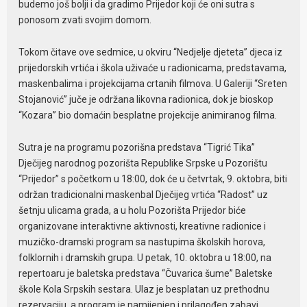
budemo još bolji i da gradimo Prijedor koji će oni sutra s
ponosom zvati svojim domom.
Tokom čitave ove sedmice, u okviru “Nedjelje djeteta” djeca iz
prijedorskih vrtića i škola uživaće u radionicama, predstavama,
maskenbalima i projekcijama crtanih filmova. U Galeriji “Sreten
Stojanović” juče je održana likovna radionica, dok je bioskop
“Kozara” bio domaćin besplatne projekcije animiranog filma.
Sutra je na programu pozorišna predstava “Tigrić Tika”
Dječijeg narodnog pozorišta Republike Srpske u Pozorištu
“Prijedor” s početkom u 18:00, dok će u četvrtak, 9. oktobra, biti
održan tradicionalni maskenbal Dječijeg vrtića “Radost” uz
šetnju ulicama grada, a u holu Pozorišta Prijedor biće
organizovane interaktivne aktivnosti, kreativne radionice i
muzičko-dramski program sa nastupima školskih horova,
folklornih i dramskih grupa. U petak, 10. oktobra u 18:00, na
repertoaru je baletska predstava “Čuvarica šume” Baletske
škole Kola Srpskih sestara. Ulaz je besplatan uz prethodnu
rezervaciju, a program je namijenjen i prilagođen zabavi,