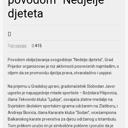
djeteta
415
07/10/2025
Povodom obilježavanja ovogodišnje “Nedelje djeteta”, Grad
Prijedor organizovao je niz aktivnosti posvećenih najmlađim, s
ciljem da se promovišu dječija prava, stvaralaštvo i uspjesi.
Na prijemu u Gradskoj upravi, gradonačelnik Slobodan Javor
ugostio je najuspješnije mlade sportiste – Božidara Pilipovića,
člana Tekvondo kluba “Ljubija”, osvajača zlatne medalje na
Svjetskim školskim sportskim igrama održanim na Zlatiboru, i
Andreja Škorića, člana Kararate kluba “Šodan”, vicešampiona
Balkanskog karate prvenstva za djecu održanog u Istambulu.
Tom prilikom uručio im je simbolične poklone i poručio da je