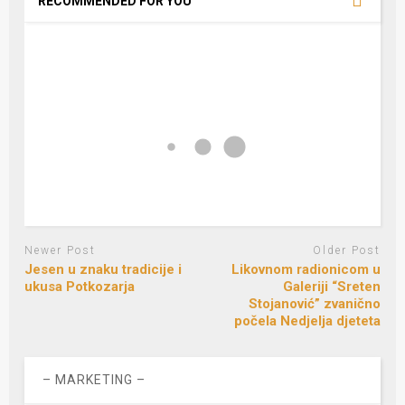
RECOMMENDED FOR YOU
Newer Post
Older Post
Jesen u znaku tradicije i
Likovnom radionicom u
ukusa Potkozarja
Galeriji “Sreten
Stojanović” zvanično
počela Nedjelja djeteta
– MARKETING –