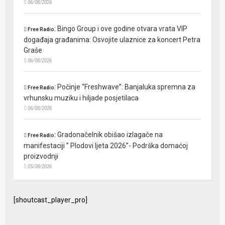
06/08/2026
:
Bingo Group i ove godine otvara vrata VIP
Free Radio
događaja građanima: Osvojite ulaznice za koncert Petra
Graše
06/08/2026
:
Počinje “Freshwave”: Banjaluka spremna za
Free Radio
vrhunsku muziku i hiljade posjetilaca
06/08/2026
:
Gradonačelnik obišao izlagače na
Free Radio
manifestaciji ” Plodovi ljeta 2026”- Podrška domaćoj
proizvodnji
05/08/2026
[shoutcast_player_pro]