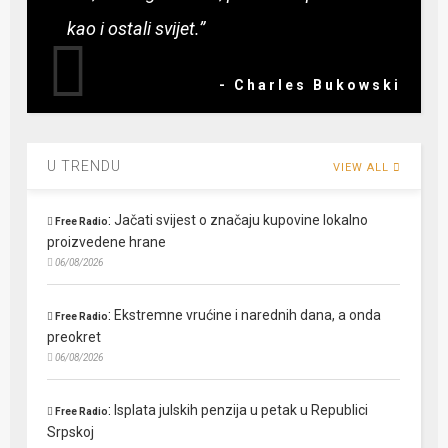
kao i ostali svijet.”
- Charles Bukowski
U TRENDU
VIEW ALL
:
Jačati svijest o značaju kupovine lokalno
Free Radio
proizvedene hrane
06/08/2026
:
Ekstremne vrućine i narednih dana, a onda
Free Radio
preokret
06/08/2026
:
Isplata julskih penzija u petak u Republici
Free Radio
Srpskoj