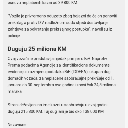
osnovu neplaćenih kazni od 39.800 KM.
“Vozilo je privremeno oduzeto zbog bojazni da će on ponoviti
prekršaj, a protiv D.V. nadležnom sudu slijedi dostavljanje
zahtjeva za pokretanje prekršajnog postupka”, naveli su iz
policije.
Duguju 25 miliona KM
Ovaj vozač ne predstavlja rijedak primjer u BiH. Naprotiv.
Prema podacima Agencije za identifikacione dokumente,
evidenciju i razmjenu podataka BiH (IDDEEA), ukupan dug
domaćih vozača, za neplaćene saobraćajne prekršaje od 1.
januara do 30. septembra ove godine iznosi čak 24,8 miliona
maraka.
Strani državljani na ime kazni u saobraćaju u ovoj godini
duguju 215.800 KM. Taj dug lani je bio oko 138.000 KM.
Nezavisne