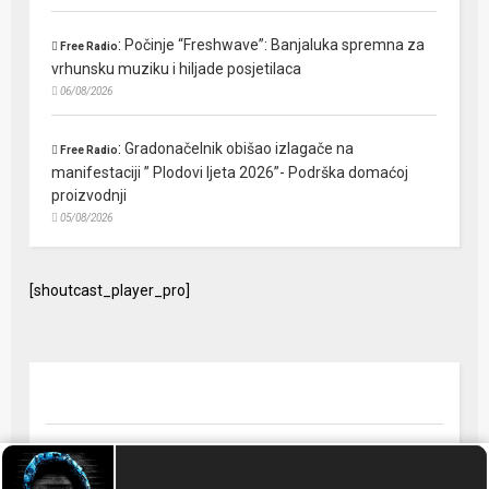
:
Počinje “Freshwave”: Banjaluka spremna za
Free Radio
vrhunsku muziku i hiljade posjetilaca
06/08/2026
:
Gradonačelnik obišao izlagače na
Free Radio
manifestaciji ” Plodovi ljeta 2026”- Podrška domaćoj
proizvodnji
05/08/2026
[shoutcast_player_pro]