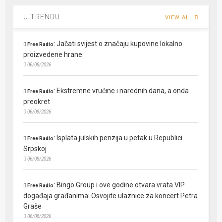
U TRENDU
VIEW ALL
:
Jačati svijest o značaju kupovine lokalno
Free Radio
proizvedene hrane
06/08/2026
:
Ekstremne vrućine i narednih dana, a onda
Free Radio
preokret
06/08/2026
:
Isplata julskih penzija u petak u Republici
Free Radio
Srpskoj
06/08/2026
:
Bingo Group i ove godine otvara vrata VIP
Free Radio
događaja građanima: Osvojite ulaznice za koncert Petra
Graše
06/08/2026