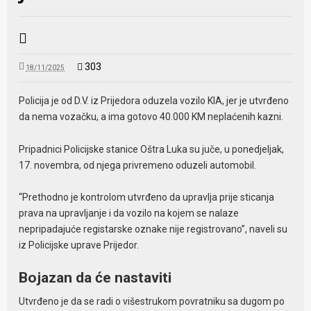
303
18/11/2025
Policija je od D.V. iz Prijedora oduzela vozilo KIA, jer je utvrđeno
da nema vozačku, a ima gotovo 40.000 KM neplaćenih kazni.
Pripadnici Policijske stanice Oštra Luka su juče, u ponedjeljak,
17. novembra, od njega privremeno oduzeli automobil.
“Prethodno je kontrolom utvrđeno da upravlja prije sticanja
prava na upravljanje i da vozilo na kojem se nalaze
nepripadajuće registarske oznake nije registrovano”, naveli su
iz Policijske uprave Prijedor.
Bojazan da će nastaviti
Utvrđeno je da se radi o višestrukom povratniku sa dugom po