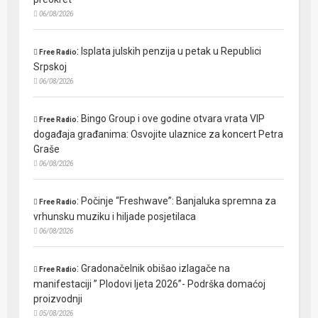
06/08/2026
:
Isplata julskih penzija u petak u Republici
Free Radio
Srpskoj
06/08/2026
:
Bingo Group i ove godine otvara vrata VIP
Free Radio
događaja građanima: Osvojite ulaznice za koncert Petra
Graše
06/08/2026
:
Počinje “Freshwave”: Banjaluka spremna za
Free Radio
vrhunsku muziku i hiljade posjetilaca
06/08/2026
:
Gradonačelnik obišao izlagače na
Free Radio
manifestaciji ” Plodovi ljeta 2026”- Podrška domaćoj
proizvodnji
05/08/2026