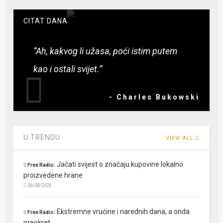
CITAT DANA
“Ah, kakvog li užasa, poći istim putem
kao i ostali svijet.”
- Charles Bukowski
U TRENDU
VIEW ALL
:
Jačati svijest o značaju kupovine lokalno
Free Radio
proizvedene hrane
06/08/2026
:
Ekstremne vrućine i narednih dana, a onda
Free Radio
preokret