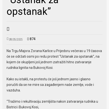
opstanak”
874
08/05/2025
Na Trgu Majora Zorana Karlice u Prijedoru večeras u 19 časova
će se održati osmi po redu protest “Ustanak za opstanak”, na
kojem će okupljeni još jednom zatražiti hitno zatvaranje
rudnika lignita na Bukovoj Kosi.
Kako su istakli, na protestu će još jednom jasno i glasno
poručiti da se ne mire sa zagađenjem naše zemlje, vode i
vazduha.
“Tražimo i rekultivaciju zemljišta nakon zatvaranja rudnika u
Bistrici i Bukovoj Kosi,