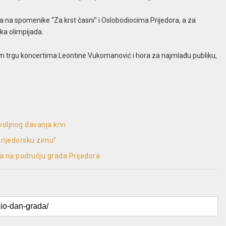
a na spomenike “Za krst časni” i Oslobodiocima Prijedora, a za
ka olimpijada.
m trgu koncertima Leontine Vukomanović i hora za najmlađu publiku,
ovoljnog davanja krvi
rijedorsku zimu”
a na području grada Prijedora