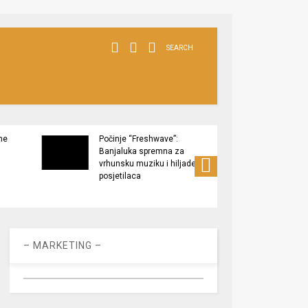
SEARCH
ne
Počinje “Freshwave”:
Završe
Banjaluka spremna za
Tukov
vrhunsku muziku i hiljade
zaštić
posjetilaca
– MARKETING –