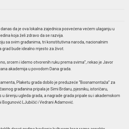
e danas da je ova lokalna zajednica posvećena većem ulaganju u
edina koja želi zdravo da se razvija.
iju sa svim građanima, tri konstitutivna naroda, nacionalnim
a grad bude idealno mjesto za život.
no, srcem i idemo otvorenih ruku prema svima”, rekao je Javor
večana akademija u povodom Dana grada.
rlamenta, Plaketu grada dobilo je preduzeće “Bosnamontaža” za
časnog građanina pripala je Simi Brdaru, pjesniku, istoričaru,
os u širenju ugleda grada, a nagrade grada pripale su i akademskom
ni Bogunović LJubičić i Vedrani Adamović.