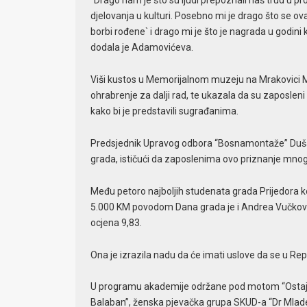
“Drago nam je što su ljudi prepoznali naš trud u p
djelovanja u kulturi. Posebno mi je drago što se o
borbi rođene` i drago mi je što je nagrada u godin
dodala je Adamovićeva.
Viši kustos u Memorijalnom muzeju na Mrakovici Ma
ohrabrenje za dalji rad, te ukazala da su zaposleni
kako bi je predstavili sugrađanima.
Predsjednik Upravog odbora “Bosnamontaže” Dušan B
grada, ističući da zaposlenima ovo priznanje mnog
Među petoro najboljih studenata grada Prijedora 
5.000 KM povodom Dana grada je i Andrea Vučković
ocjena 9,83.
Ona je izrazila nadu da će imati uslove da se u Re
U programu akademije održane pod motom “Ostajmo
Balaban”, ženska pjevačka grupa SKUD-a “Dr Mladen