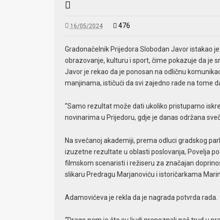
476
16/05/2024
Gradonačelnik Prijedora Slobodan Javor istakao j
obrazovanje, kulturu i sport, čime pokazuje da je sr
Javor je rekao da je ponosan na odličnu komunikac
manjinama, ističući da svi zajedno rade na tome d
“Samo rezultat može dati ukoliko pristupamo iskre
novinarima u Prijedoru, gdje je danas održana s
Na svečanoj akademiji, prema odluci gradskog pa
izuzetne rezultate u oblasti poslovanja, Povelja po
filmskom scenaristi i režiseru za značajan doprin
slikaru Predragu Marjanoviću i istoričarkama Mari
Adamovićeva je rekla da je nagrada potvrda rada.