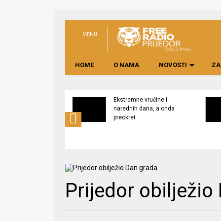
MENU
HOME
O NAMA
NOVOSTI
ZA
svijest o značaju
Ekstremne vrućine i
ne lokalno
narednih dana, a onda
edene hrane
preokret
Prijedor obilježi