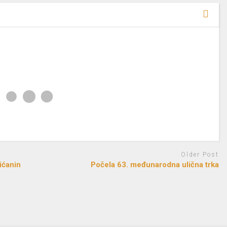
Older Post
ićanin
Počela 63. međunarodna ulična trka