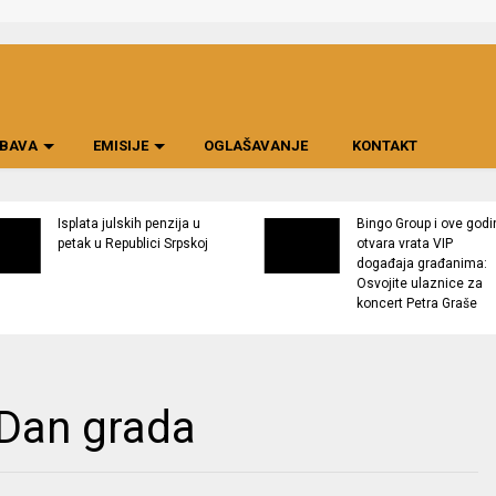
BAVA
EMISIJE
OGLAŠAVANJE
KONTAKT
Isplata julskih penzija u
Bingo Group i ove godi
petak u Republici Srpskoj
otvara vrata VIP
događaja građanima:
Osvojite ulaznice za
koncert Petra Graše
o Dan grada