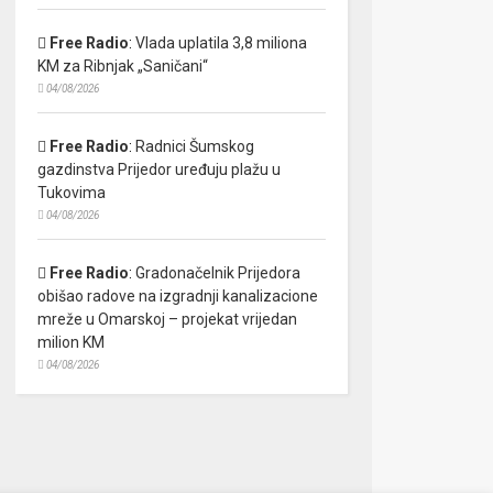
Free Radio
:
Vlada uplatila 3,8 miliona
KM za Ribnjak „Saničani“
04/08/2026
Free Radio
:
Radnici Šumskog
gazdinstva Prijedor uređuju plažu u
Tukovima
04/08/2026
Free Radio
:
Gradonačelnik Prijedora
obišao radove na izgradnji kanalizacione
mreže u Omarskoj – projekat vrijedan
milion KM
04/08/2026