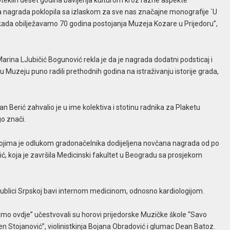
roteklih deset godina bavljenja kulturom kroz razne aspekte
va nagrada poklopila sa izlaskom za sve nas značajne monografije `U
i kada obilježavamo 70 godina postojanja Muzeja Kozare u Prijedoru”,
rina LJubičić Bogunović rekla je da je nagrada dodatni podsticaj i
 u Muzeju puno radili prethodnih godina na istraživanju istorije grada,
erić zahvalio je u ime kolektiva i stotinu radnika za Plaketu
o znači.
kojima je odlukom gradonačelnika dodijeljena novčana nagrada od po
, koja je završila Medicinski fakultet u Beogradu sa prosjekom
publici Srpskoj bavi internom medicinom, odnosno kardiologijom.
 ovdje” učestvovali su horovi prijedorske Muzičke škole “Savo
 Stojanović”, violinistkinja Bojana Obradović i glumac Dean Batoz.