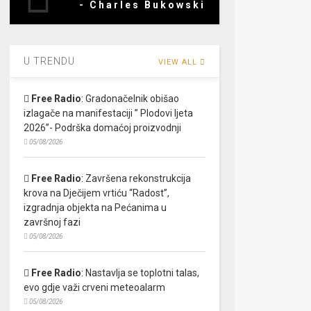
- Charles Bukowski
U TRENDU
VIEW ALL
Free Radio
:
Gradonačelnik obišao
izlagače na manifestaciji ” Plodovi ljeta
2026”- Podrška domaćoj proizvodnji
05/08/2026
Free Radio
:
Završena rekonstrukcija
krova na Dječijem vrtiću “Radost”,
izgradnja objekta na Pećanima u
završnoj fazi
05/08/2026
Free Radio
:
Nastavlja se toplotni talas,
evo gdje važi crveni meteoalarm
05/08/2026