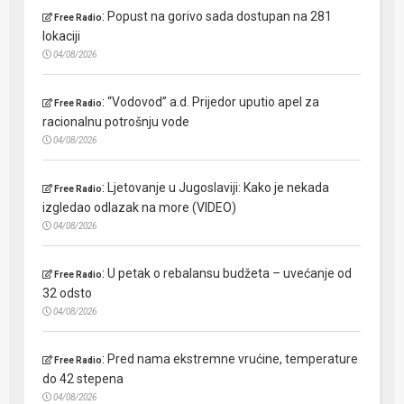
:
Popust na gorivo sada dostupan na 281
Free Radio
lokaciji
04/08/2026
:
“Vodovod” a.d. Prijedor uputio apel za
Free Radio
racionalnu potrošnju vode
04/08/2026
:
Ljetovanje u Jugoslaviji: Kako je nekada
Free Radio
izgledao odlazak na more (VIDEO)
04/08/2026
:
U petak o rebalansu budžeta – uvećanje od
Free Radio
32 odsto
04/08/2026
:
Pred nama ekstremne vrućine, temperature
Free Radio
do 42 stepena
04/08/2026