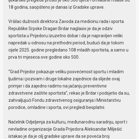
18 godina, saopšteno je danas iz Gradske uprave.
Vršilac dužnosti direktora Zavoda za medicinu rada i sporta
Republike Srpske Dragan Brdar naglasio je da je odziv
sportista u Prijedoru izuzetno dobar i da je napravljen veliki
napredak u odnosu na prethodni period, budući da je tokom
cijele 2025. godine pregledano 108 mladih sportista, a samo u
prva tri mjeseca ove godine oko 500.
“Grad Prijedor pokazuje veliku posvećenost sportu i mladim
ljudima i pozivam i druge lokalne zajednice da slijede ovaj
primjer i da zajedno radimo na jačanju preventivne
zdravstvene zaštite sportista”, rekao je Brdar i podsjetio da su,
zahvaljujući Fondu zdravstvenog osiguranja i Ministarstvu
porodice, omladine i sporta, ovi pregledi besplatni.
Načelnik Odjeljenja za kulturu, međunarodnu saradnju, sport i
nevladine organizacije Grada Prijedora Aleksandar Milješić
istakao je da je cilj gradske uprave da se poveća broj