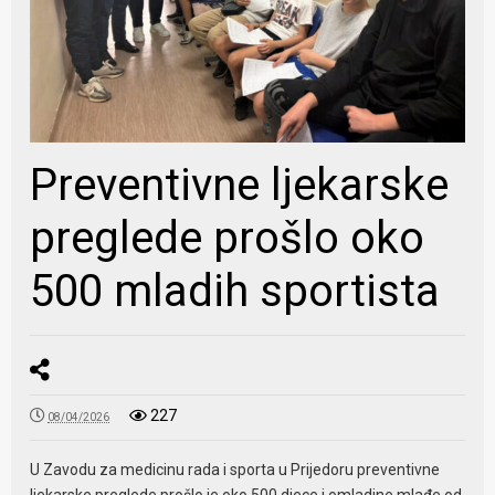
Preventivne ljekarske
preglede prošlo oko
500 mladih sportista
227
08/04/2026
U Zavodu za medicinu rada i sporta u Prijedoru preventivne
ljekarske preglede prošlo je oko 500 djece i omladine mlađe od