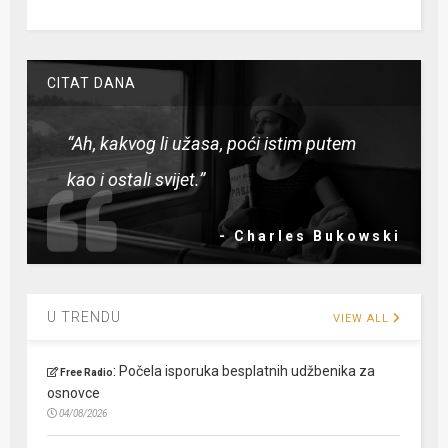
CITAT DANA
“Ah, kakvog li užasa, poći istim putem
kao i ostali svijet.”
- Charles Bukowski
U TRENDU
VIEW ALL
:
Počela isporuka besplatnih udžbenika za
Free Radio
osnovce
04/08/2026