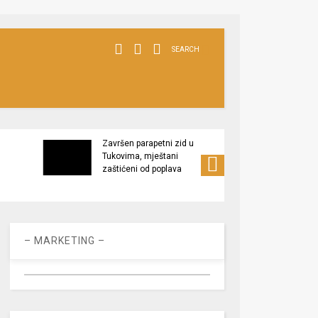
SEARCH
Završen parapetni zid u
Minis
Tukovima, mještani
poljop
zaštićeni od poplava
apel 
racio
– MARKETING –