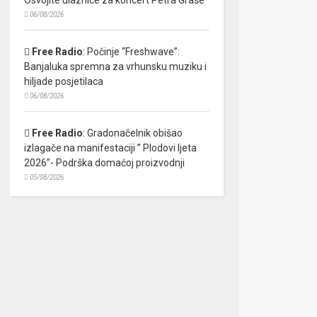
06/08/2026
Free Radio
:
Počinje “Freshwave”:
Banjaluka spremna za vrhunsku muziku i
hiljade posjetilaca
06/08/2026
Free Radio
:
Gradonačelnik obišao
izlagače na manifestaciji ” Plodovi ljeta
2026”- Podrška domaćoj proizvodnji
05/08/2026