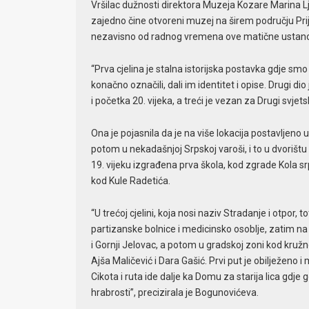
Vršilac dužnosti direktora Muzeja Kozare Marina Ljub
zajedno čine otvoreni muzej na širem području Prij
nezavisno od radnog vremena ove matične ustan
“Prva cjelina je stalna istorijska postavka gdje 
konačno označili, dali im identitet i opise. Drugi di
i početka 20. vijeka, a treći je vezan za Drugi svjet
Ona je pojasnila da je na više lokacija postavljen
potom u nekadašnjoj Srpskoj varoši, i to u dvorišt
19. vijeku izgrađena prva škola, kod zgrade Kola sr
kod Kule Radetića.
“U trećoj cjelini, koja nosi naziv Stradanje i otpor
partizanske bolnice i medicinsko osoblje, zatim na 
i Gornji Jelovac, a potom u gradskoj zoni kod kružn
Ajša Maličević i Dara Gašić. Prvi put je obilježeno
Cikota i ruta ide dalje ka Domu za starija lica gdj
hrabrosti”, precizirala je Bogunovićeva.