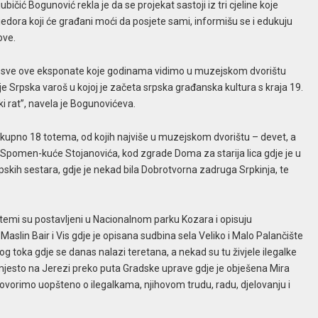
ičić Bogunović rekla je da se projekat sastoji iz tri cjeline koje
edora koji će građani moći da posjete sami, informišu se i edukuju
ove.
smo sve ove eksponate koje godinama vidimo u muzejskom dvorištu
o je Srpska varoš u kojoj je začeta srpska građanska kultura s kraja 19.
ski rat”, navela je Bogunovićeva.
o ukupno 18 totema, od kojih najviše u muzejskom dvorištu – devet, a
u Spomen-kuće Stojanovića, kod zgrade Doma za starija lica gdje je u
pskih sestara, gdje je nekad bila Dobrotvorna zadruga Srpkinja, te
, totemi su postavljeni u Nacionalnom parku Kozara i opisuju
Maslin Bair i Vis gdje je opisana sudbina sela Veliko i Malo Palančište
og toka gdje se danas nalazi teretana, a nekad su tu živjele ilegalke
 i mjesto na Jerezi preko puta Gradske uprave gdje je obješena Mira
e govorimo uopšteno o ilegalkama, njihovom trudu, radu, djelovanju i