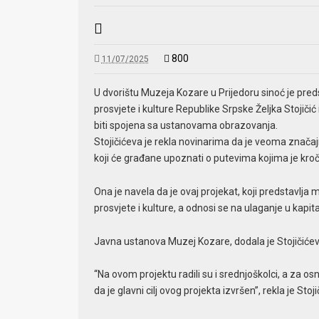
800
11/07/2025
U dvorištu Muzeja Kozare u Prijedoru sinoć je predst
prosvjete i kulture Republike Srpske Željka Stojiči
biti spojena sa ustanovama obrazovanja.
Stojičićeva je rekla novinarima da je veoma značajn
koji će građane upoznati o putevima kojima je kročio 
Ona je navela da je ovaj projekat, koji predstavlja m
prosvjete i kulture, a odnosi se na ulaganje u kapit
Javna ustanova Muzej Kozare, dodala je Stojičićeva
“Na ovom projektu radili su i srednjoškolci, a za 
da je glavni cilj ovog projekta izvršen”, rekla je Stoj