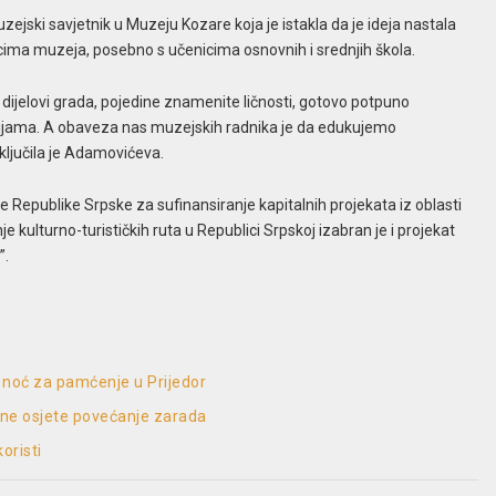
ejski savjetnik u Muzeju Kozare koja je istakla da je ideja nastala
cima muzeja, posebno s učenicima osnovnih i srednjih škola.
 dijelovi grada, pojedine znamenite ličnosti, gotovo potpuno
ijama. A obaveza nas muzejskih radnika je da edukujemo
ključila je Adamovićeva.
e Republike Srpske za sufinansiranje kapitalnih projekata iz oblasti
 kulturno-turističkih ruta u Republici Srpskoj izabran je i projekat
”.
 noć za pamćenje u Prijedor
 ne osjete povećanje zarada
oristi