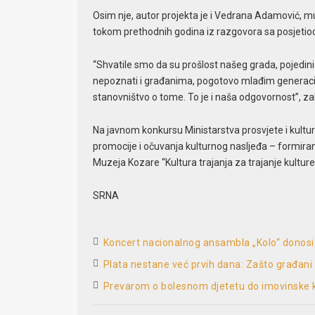
Osim nje, autor projekta je i Vedrana Adamović, muz
tokom prethodnih godina iz razgovora sa posjetio
“Shvatile smo da su prošlost našeg grada, pojedini
nepoznati i građanima, pogotovo mlađim generac
stanovništvo o tome. To je i naša odgovornost”, za
Na javnom konkursu Ministarstva prosvjete i kultur
promocije i očuvanja kulturnog nasljeđa – formiranje
Muzeja Kozare “Kultura trajanja za trajanje kulture
SRNA
Koncert nacionalnog ansambla „Kolo“ donosi
Plata nestane već prvih dana: Zašto građani
Prevarom o bolesnom djetetu do imovinske k