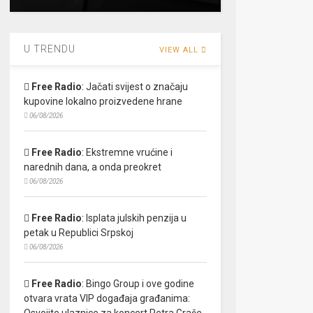
U TRENDU
VIEW ALL
Free Radio
:
Jačati svijest o značaju
kupovine lokalno proizvedene hrane
06/08/2026
Free Radio
:
Ekstremne vrućine i
narednih dana, a onda preokret
06/08/2026
Free Radio
:
Isplata julskih penzija u
petak u Republici Srpskoj
06/08/2026
Free Radio
:
Bingo Group i ove godine
otvara vrata VIP događaja građanima:
Osvojite ulaznice za koncert Petra Graše