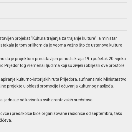
avljen projekat “Kultura trajanja za trajanje kulture”, a ministar
ć istakala je tom prilikom da je veoma važno što će ustanova kulture
o da je projektom predstavljen period s kraja 19. i početak 20. vijeka
Prijedor tog vremena i ljudima koji su živjeli i obilježili ove prostore.
apiranje kulturno-istorijskih ruta Prijedora, sufinansiralo Ministarstvo
alne projekte u oblasti promocije i očuvanja kulturnog nasljeđa.
, jedna je od korisnika ovih grantovskih sredstava.
osnovce i predškolce biće organizovane radionice od septembra, tako
ičićeva.