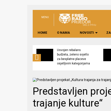
MENU
HOME
O NAMA
NOVOSTI
ZA
no preduzeće
Usvojen rebalans
 upravljati
budžeta, zeleno svjetlo
kom “Saničani”
za besplatne placeve
osjetljivim kategorijama
Predstavljen proje
trajanje kulture“