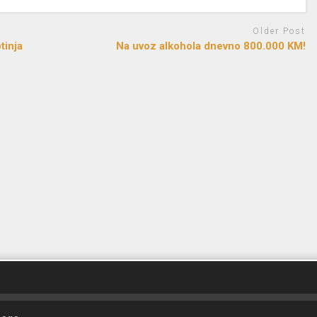
Older Post
tinja
Na uvoz alkohola dnevno 800.000 KM!
d by
FreeRadio