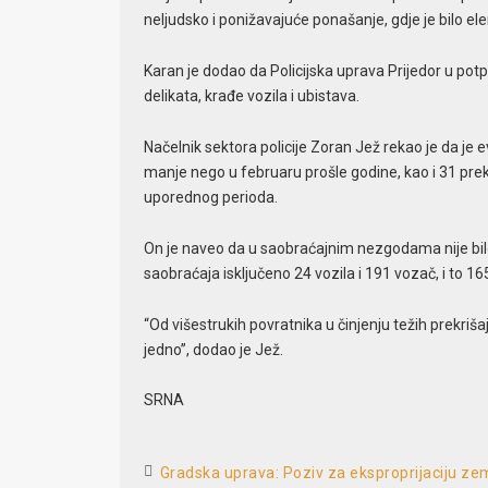
neljudsko i ponižavajuće ponašanje, gdje je bilo e
Karan je dodao da Policijska uprava Prijedor u pot
delikata, krađe vozila i ubistava.
Načelnik sektora policije Zoran Jež rekao je da je 
manje nego u februaru prošle godine, kao i 31 pr
uporednog perioda.
On je naveo da u saobraćajnim nezgodama nije bilo 
saobraćaja isključeno 24 vozila i 191 vozač, i to 1
“Od višestrukih povratnika u činjenju težih prekriš
jedno”, dodao je Jež.
SRNA
Gradska uprava: Poziv za eksproprijaciju zem