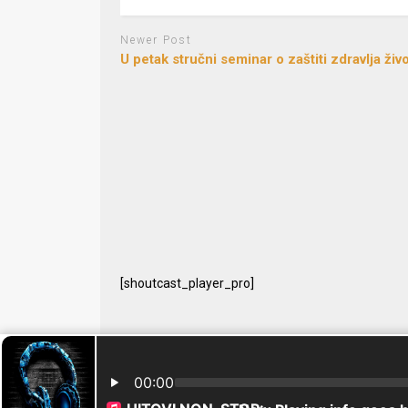
Newer Post
U petak stručni seminar o zaštiti zdravlja živo
[shoutcast_player_pro]
© 2024 Free Radio Prijedor. Sva prava zaštićena Designe