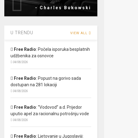
- Charles Bukowski
U TRENDU
VIEW ALL
Free Radio
:
Počela isporuka besplatnih
udžbenika za osnovce
04/08/2026
Free Radio
:
Popust na gorivo sada
dostupan na 281 lokaciji
04/08/2026
Free Radio
:
“Vodovod” a.d. Prijedor
uputio apel za racionalnu potrošnju vode
04/08/2026
Free Radio
:
Ljetovanje u Jugoslaviji: