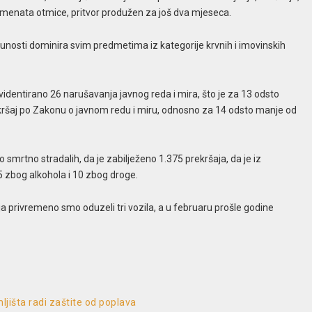
lemenata otmice, pritvor produžen za još dva mjeseca.
punosti dominira svim predmetima iz kategorije krvnih i imovinskih
evidentirano 26 narušavanja javnog reda i mira, što je za 13 odsto
ekršaj po Zakonu o javnom redu i miru, odnosno za 14 odsto manje od
smrtno stradalih, da je zabilježeno 1.375 prekršaja, da je iz
65 zbog alkohola i 10 zbog droge.
aja privremeno smo oduzeli tri vozila, a u februaru prošle godine
ljišta radi zaštite od poplava