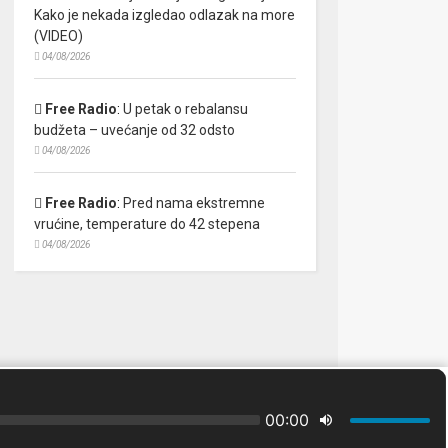
Kako je nekada izgledao odlazak na more
(VIDEO)
04/08/2026
Free Radio
:
U petak o rebalansu
budžeta – uvećanje od 32 odsto
04/08/2026
Free Radio
:
Pred nama ekstremne
vrućine, temperature do 42 stepena
04/08/2026