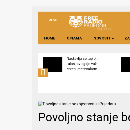
MENU
HOME
O NAMA
NOVOSTI
ZA
na rekonstrukcija
Nastavlja se toplotni
a Dječijem vrtiću
talas, evo gdje važi
”, izgradnja
crveni meteoalarm
a na Pećanima u
j fazi
Povoljno stanje b