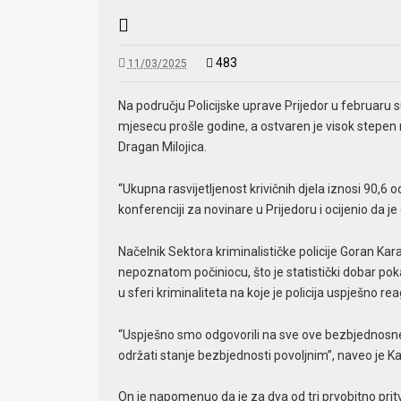
483
11/03/2025
Na području Policijske uprave Prijedor u februaru s
mjesecu prošle godine, a ostvaren je visok stepen ra
Dragan Milojica.
“Ukupna rasvijetljenost krivičnih djela iznosi 90,6 
konferenciji za novinare u Prijedoru i ocijenio da j
Načelnik Sektora kriminalističke policije Goran Kar
nepoznatom počiniocu, što je statistički dobar poka
u sferi kriminaliteta na koje je policija uspješno re
“Uspješno smo odgovorili na sve ove bezbjednosne i
održati stanje bezbjednosti povoljnim”, naveo je K
On je napomenuo da je za dva od tri prvobitno prit