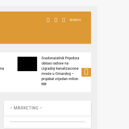
SEARCH
Gradonačelnik Prijedora
Grado
obišao radove na
izlaga
ima
izgradnji kanalizacione
” Plod
mreže u Omarskoj –
Podrš
projekat vrijedan milion
proizv
KM
– MARKETING –