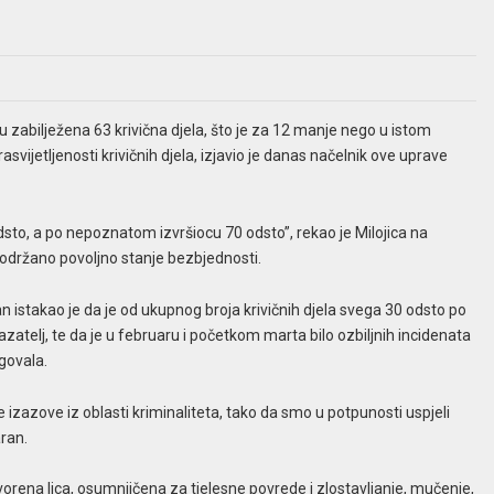
u zabilježena 63 krivična djela, što je za 12 manje nego u istom
svijetljenosti krivičnih djela, izjavio je danas načelnik ove uprave
odsto, a po nepoznatom izvršiocu 70 odsto”, rekao je Milojica na
e održano povoljno stanje bezbjednosti.
an istakao je da je od ukupnog broja krivičnih djela svega 30 odsto po
zatelj, te da je u februaru i početkom marta bilo ozbiljnih incidenata
agovala.
zazove iz oblasti kriminaliteta, tako da smo u potpunosti uspjeli
aran.
vorena lica, osumnjičena za tjelesne povrede i zlostavljanje, mučenje,