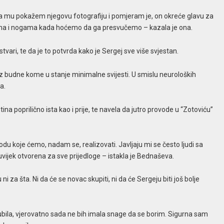
ada mu pokažem njegovu fotografiju i pomjeram je, on okreće glavu za
kama i nogama kada hoćemo da ga presvučemo – kazala je ona.
stvari, te da je to potvrda kako je Sergej sve više svjestan.
 iz budne kome u stanje minimalne svijesti. U smislu neuroloških
a.
ina poprilično ista kao i prije, te navela da jutro provode u “Zotoviću”
du koje ćemo, nadam se, realizovati. Javljaju mi se često ljudi sa
uvijek otvorena za sve prijedloge – istakla je Bednaševa.
za šta. Ni da će se novac skupiti, ni da će Sergeju biti još bolje
ubila, vjerovatno sada ne bih imala snage da se borim. Sigurna sam