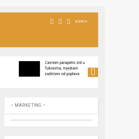
SEARCH
Završen parapetni zid u
Minis
Tukovima, mještani
poljop
zaštićeni od poplava
apel 
racio
– MARKETING –