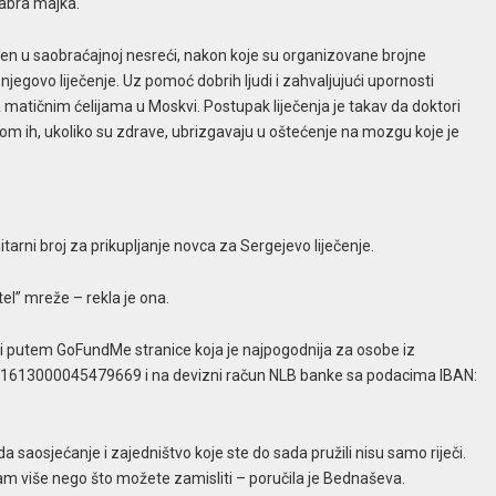
rabra majka.
đen u saobraćajnoj nesreći, nakon koje su organizovane brojne
njegovo liječenje. Uz pomoć dobrih ljudi i zahvaljujući upornosti
matičnim ćelijama u Moskvi. Postupak liječenja je takav da doktori
potom ih, ukoliko su zdrave, ubrizgavaju u oštećenje na mozgu koje je
arni broj za prikupljanje novca za Sergejevo liječenje.
tel” mreže – rekla je ona.
i i putem GoFundMe stranice koja je najpogodnija za osobe iz
ci: 1613000045479669 i na devizni račun NLB banke sa podacima IBAN:
saosjećanje i zajedništvo koje ste do sada pružili nisu samo riječi.
am više nego što možete zamisliti – poručila je Bednaševa.