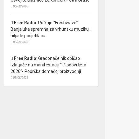
06/08/2026
Free Radio
:
Počinje “Freshwave”:
Banjaluka spremna za vrhunsku muziku i
hiljade posjetilaca
06/08/2026
Free Radio
:
Gradonačelnik obišao
izlagače na manifestaciji ” Plodovi ljeta
2026”- Podrška domaćoj proizvodnji
05/08/2026