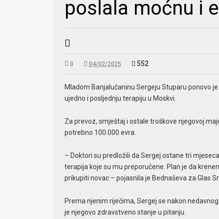
poslala moćnu i 
552
0
04/02/2025
Mladom Banjalučaninu Sergeju Stuparu ponovo je p
ujedno i posljednju terapiju u Moskvi.
Za prevoz, smještaj i ostale troškove njegovoj majc
potrebno 100.000 evra.
– Doktori su predložili da Sergej ostane tri mjeseca,
terapija koje su mu preporučene. Plan je da krene
prikupiti novac – pojasnila je Bednaševa za Glas S
Prema njenim riječima, Sergej se nakon nedavnog pov
je njegovo zdravstveno stanje u pitanju.