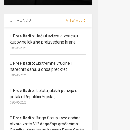
U TRENDU
VIEW ALL
Free Radio
:
Jačati svijest o značaju
kupovine lokalno proizvedene hrane
06/08/2026
Free Radio
:
Ekstremne vrućine i
narednih dana, a onda preokret
06/08/2026
Free Radio
:
Isplata julskih penzija u
petak u Republici Srpskoj
06/08/2026
Free Radio
:
Bingo Group i ove godine
otvara vrata VIP događaja građanima:
Osvojite ulaznice za koncert Petra Graše