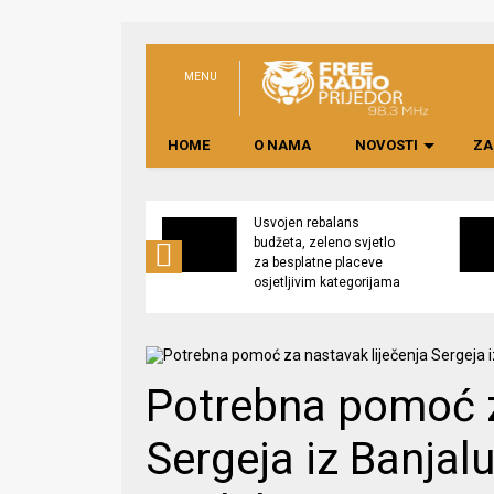
MENU
HOME
O NAMA
NOVOSTI
ZA
no preduzeće
Usvojen rebalans
 upravljati
budžeta, zeleno svjetlo
kom “Saničani”
za besplatne placeve
osjetljivim kategorijama
Potrebna pomoć z
Sergeja iz Banjal