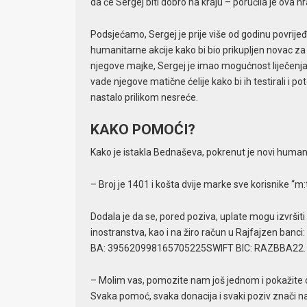
da će Sergej biti dobro na kraju – poručila je ova h
Podsjećamo, Sergej je prije više od godinu povrije
humanitarne akcije kako bi bio prikupljen novac za 
njegove majke, Sergej je imao mogućnost liječenja 
vade njegove matične ćelije kako bi ih testirali i 
nastalo prilikom nesreće.
KAKO POMOĆI?
Kako je istakla Bednaševa, pokrenut je novi humanit
– Broj je 1401 i košta dvije marke sve korisnike “m:
Dodala je da se, pored poziva, uplate mogu izvršit
inostranstva, kao i na žiro račun u Rajfajzen ban
BA: 395620998165705225SWIFT BIC: RAZBBA22.
– Molim vas, pomozite nam još jednom i pokažite da 
Svaka pomoć, svaka donacija i svaki poziv znači n