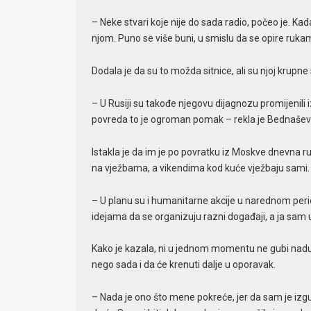
– Neke stvari koje nije do sada radio, počeo je. K
njom. Puno se više buni, u smislu da se opire ru
Dodala je da su to možda sitnice, ali su njoj krupne 
– U Rusiji su takođe njegovu dijagnozu promijenili
povreda to je ogroman pomak – rekla je Bednašev
Istakla je da im je po povratku iz Moskve dnevna rut
na vježbama, a vikendima kod kuće vježbaju sami.
– U planu su i humanitarne akcije u narednom perio
idejama da se organizuju razni događaji, a ja sam 
Kako je kazala, ni u jednom momentu ne gubi nadu ni 
nego sada i da će krenuti dalje u oporavak.
– Nada je ono što mene pokreće, jer da sam je izg