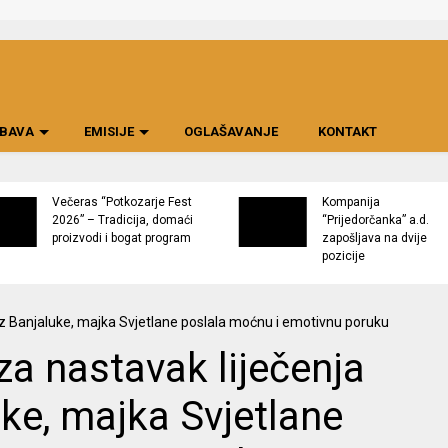
BAVA
EMISIJE
OGLAŠAVANJE
KONTAKT
Večeras “Potkozarje Fest
Kompanija
2026” – Tradicija, domaći
“Prijedorčanka” a.d.
proizvodi i bogat program
zapošljava na dvije
pozicije
a nastavak liječenja
uke, majka Svjetlane