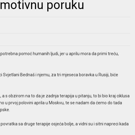
emotivnu poruku
otrebna pomoć humanih ljudi, jer u aprilu mora da primi treću,
i Svjetlani Bednaš i njemu, za tri mjeseca boravka u Rusiji, biće
 a s obzirom na to da je zadnja terapija u pitanju, to bi bio kraj ciklusa
mo u prvoj polovini aprila u Moskvu, te se nadam da ćemo do tada
rpske.
ratka sa druge terapije osjeća bolje, a vidni su i sitni napreci kada