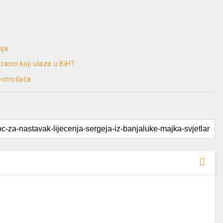
nja
ranci koji ulaze u BiH?
 potrošača