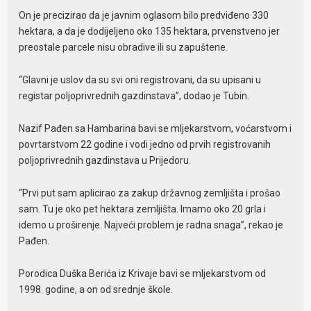
On je precizirao da je javnim oglasom bilo predviđeno 330
hektara, a da je dodijeljeno oko 135 hektara, prvenstveno jer
preostale parcele nisu obradive ili su zapuštene.
“Glavni je uslov da su svi oni registrovani, da su upisani u
registar poljoprivrednih gazdinstava”, dodao je Tubin.
Nazif Pađen sa Hambarina bavi se mljekarstvom, voćarstvom i
povrtarstvom 22 godine i vodi jedno od prvih registrovanih
poljoprivrednih gazdinstava u Prijedoru.
“Prvi put sam aplicirao za zakup državnog zemljišta i prošao
sam. Tu je oko pet hektara zemljišta. Imamo oko 20 grla i
idemo u proširenje. Najveći problem je radna snaga”, rekao je
Pađen.
Porodica Duška Berića iz Krivaje bavi se mljekarstvom od
1998. godine, a on od srednje škole.