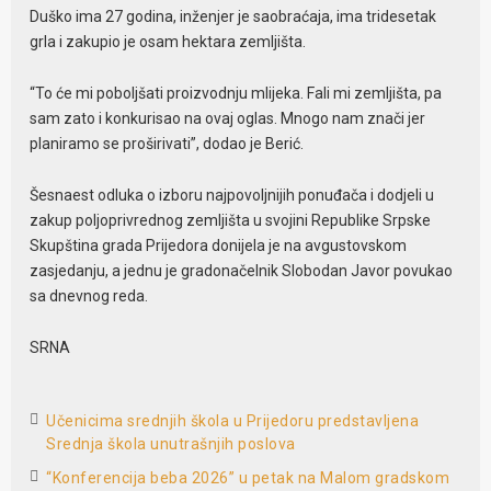
Duško ima 27 godina, inženjer je saobraćaja, ima tridesetak
grla i zakupio je osam hektara zemljišta.
“To će mi poboljšati proizvodnju mlijeka. Fali mi zemljišta, pa
sam zato i konkurisao na ovaj oglas. Mnogo nam znači jer
planiramo se proširivati”, dodao je Berić.
Šesnaest odluka o izboru najpovoljnijih ponuđača i dodjeli u
zakup poljoprivrednog zemljišta u svojini Republike Srpske
Skupština grada Prijedora donijela je na avgustovskom
zasjedanju, a jednu je gradonačelnik Slobodan Javor povukao
sa dnevnog reda.
SRNA
Učenicima srednjih škola u Prijedoru predstavljena
Srednja škola unutrašnjih poslova
“Konferencija beba 2026” u petak na Malom gradskom