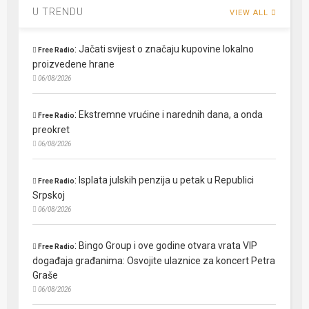
U TRENDU
VIEW ALL
:
Jačati svijest o značaju kupovine lokalno
Free Radio
proizvedene hrane
06/08/2026
:
Ekstremne vrućine i narednih dana, a onda
Free Radio
preokret
06/08/2026
:
Isplata julskih penzija u petak u Republici
Free Radio
Srpskoj
06/08/2026
:
Bingo Group i ove godine otvara vrata VIP
Free Radio
događaja građanima: Osvojite ulaznice za koncert Petra
Graše
06/08/2026