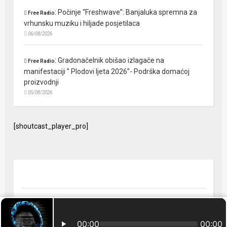
:
Počinje “Freshwave”: Banjaluka spremna za
Free Radio
vrhunsku muziku i hiljade posjetilaca
06/08/2026
:
Gradonačelnik obišao izlagače na
Free Radio
manifestaciji ” Plodovi ljeta 2026”- Podrška domaćoj
proizvodnji
05/08/2026
[shoutcast_player_pro]