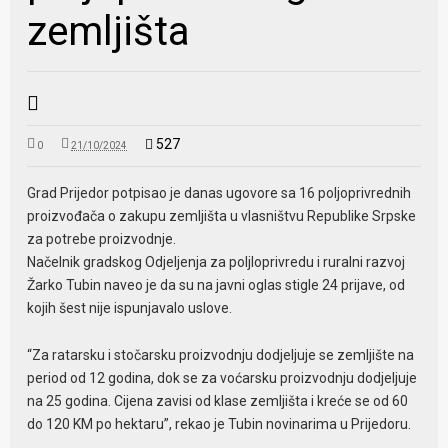
zemljišta
527
0
21/10/2024
Grad Prijedor potpisao je danas ugovore sa 16 poljoprivrednih
proizvođača o zakupu zemljišta u vlasništvu Republike Srpske
za potrebe proizvodnje.
Načelnik gradskog Odjeljenja za poljloprivredu i ruralni razvoj
Žarko Tubin naveo je da su na javni oglas stigle 24 prijave, od
kojih šest nije ispunjavalo uslove.
“Za ratarsku i stočarsku proizvodnju dodjeljuje se zemljište na
period od 12 godina, dok se za voćarsku proizvodnju dodjeljuje
na 25 godina. Cijena zavisi od klase zemljišta i kreće se od 60
do 120 KM po hektaru”, rekao je Tubin novinarima u Prijedoru.