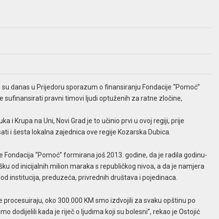
ale su danas u Prijedoru sporazum o finansiranju Fondacije “Pomoć”
 sufinansirati pravni timovi ljudi optuženih za ratne zločine,
 i Krupa na Uni, Novi Grad je to učinio prvi u ovoj regiji, prije
ti i šesta lokalna zajednica ove regije Kozarska Dubica.
e Fondacija “Pomoć” formirana još 2013. godine, da je radila godinu-
odršku od inicijalnih milion maraka s republičkog nivoa, a da je namjera
i od institucija, preduzeća, privrednih društava i pojedinaca.
 procesuiraju, oko 300.000 KM smo izdvojili za svaku opštinu po
odijelili kada je riječ o ljudima koji su bolesni”, rekao je Ostojić