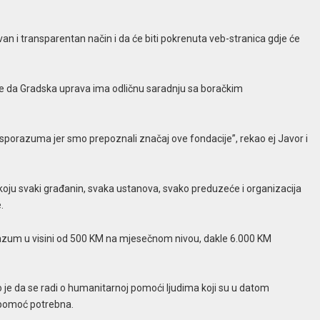
ivan i transparentan način i da će biti pokrenuta veb-stranica gdje će
je da Gradska uprava ima odličnu saradnju sa boračkim
 sporazuma jer smo prepoznali značaj ove fondacije”, rekao ej Javor i
koju svaki građanin, svaka ustanova, svako preduzeće i organizacija
.
orazum u visini od 500 KM na mjesečnom nivou, dakle 6.000 KM
o je da se radi o humanitarnoj pomoći ljudima koji su u datom
e pomoć potrebna.