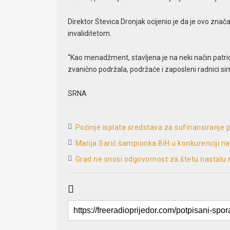
Direktor Stevica Dronjak ocijenio je da je ovo zna
invaliditetom.
“Kao menadžment, stavljena je na neki način patri
zvanično podržala, podržaće i zaposleni radnici si
SRNA
Počinje isplata sredstava za sufinansiranje 
Marija Sarić šampionka BiH u konkurenciji na
Grad ne snosi odgovornost za štetu nastalu 