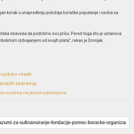
čajan korak u unapređenju položaja boračke populacije i osoba sa
otska obaveza da podržimo ovu priču. Pored toga što je ustanova
mboličnim izdvajanjem od svojih plata”, rekao je Dronjak.
projekata mladih
jmlađih kadetkinja
na vozilima na javnim parkinzima