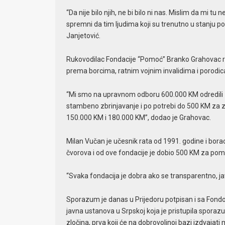
“Da nije bilo njih, ne bi bilo ni nas. Mislim da m
spremni da tim ljudima koji su trenutno u stanju 
Janjetović.
Rukovodilac Fondacije “Pomoć” Branko Grahovac re
prema borcima, ratnim vojnim invalidima i porodi
“Mi smo na upravnom odboru 600.000 KM odredili za
stambeno zbrinjavanje i po potrebi do 500 KM za z
150.000 KM i 180.000 KM”, dodao je Grahovac.
Milan Vučan je učesnik rata od 1991. godine i bora
čvorova i od ove fondacije je dobio 500 KM za pomo
“Svaka fondacija je dobra ako se transparentno, jav
Sporazum je danas u Prijedoru potpisan i sa Fondom
javna ustanova u Srpskoj koja je pristupila sporazumu
zločina, prva koji će na dobrovoljnoj bazi izdvajat