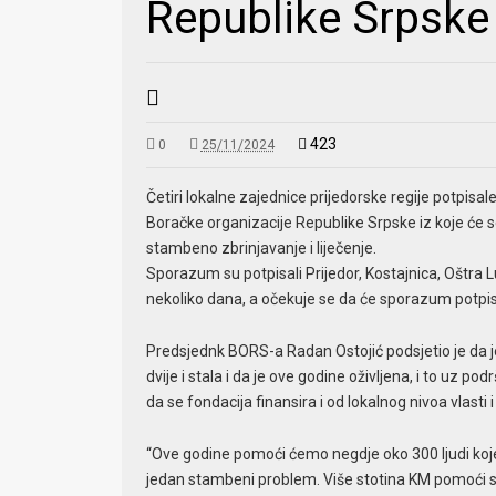
Republike Srpske
423
0
25/11/2024
Četiri lokalne zajednice prijedorske regije potpis
Boračke organizacije Republike Srpske iz koje će se
stambeno zbrinjavanje i liječenje.
Sporazum su potpisali Prijedor, Kostajnica, Oštra Luka
nekoliko dana, a očekuje se da će sporazum potpisa
Predsjednk BORS-a Radan Ostojić podsjetio je da j
dvije i stala i da je ove godine oživljena, i to uz p
da se fondacija finansira i od lokalnog nivoa vlasti 
“Ove godine pomoći ćemo negdje oko 300 ljudi koje
jedan stambeni problem. Više stotina KM pomoći smo d