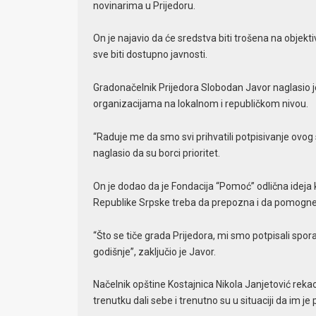
novinarima u Prijedoru.
On je najavio da će sredstva biti trošena na objekt
sve biti dostupno javnosti.
Gradonačelnik Prijedora Slobodan Javor naglasio 
organizacijama na lokalnom i republičkom nivou.
“Raduje me da smo svi prihvatili potpisivanje ovog
naglasio da su borci prioritet.
On je dodao da je Fondacija “Pomoć” odlična ideja 
Republike Srpske treba da prepozna i da pomogne
“Što se tiče grada Prijedora, mi smo potpisali sp
godišnje”, zaključio je Javor.
Načelnik opštine Kostajnica Nikola Janjetović reka
trenutku dali sebe i trenutno su u situaciji da im j