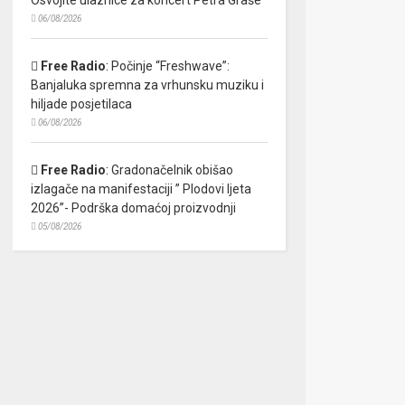
06/08/2026
Free Radio
:
Počinje “Freshwave”:
Banjaluka spremna za vrhunsku muziku i
hiljade posjetilaca
06/08/2026
Free Radio
:
Gradonačelnik obišao
izlagače na manifestaciji ” Plodovi ljeta
2026”- Podrška domaćoj proizvodnji
05/08/2026