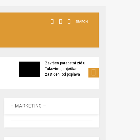
SEARCH
Završen parapetni zid u
Minis
Tukovima, mještani
poljop
zaštićeni od poplava
apel 
racio
– MARKETING –