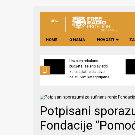
MENU
HOME
O NAMA
NOVOSTI
ZA
no preduzeće
Usvojen rebalans
 upravljati
budžeta, zeleno svjetlo
kom “Saničani”
za besplatne placeve
osjetljivim kategorijama
Potpisani sporazu
Fondacije “Pomoć