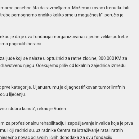
i tu nemamo posebno šta da razmišljamo. Možemo u ovom trenutku biti
potrebe pomognemo onoliko koliko smo u mogućnosti”, poručio je
kao je da je ova fondacija reorganizovana iz jedne velike potrebe
cama poginulih boraca.
 ljude koji se nalaze u optužnici za ratne zločine, 300.000 KM za
dravstvenu njegu. Očekujemo priliv od lokalnih zajednica između
c prve kategorije. U januaru mu je dijagnostifikovan tumor limfnih
ć u liječenju.
no i dobro koristi”, rekao je Vučen.
 za profesionalnu rehabilitaciju i zapošljavanje invalida koja je prva
 i čiji radnici su, uz radnike Centra za istraživanje rata i ratnih
i mjesečno novac od svojih ličnih dohodaka za ovu fondaciju.