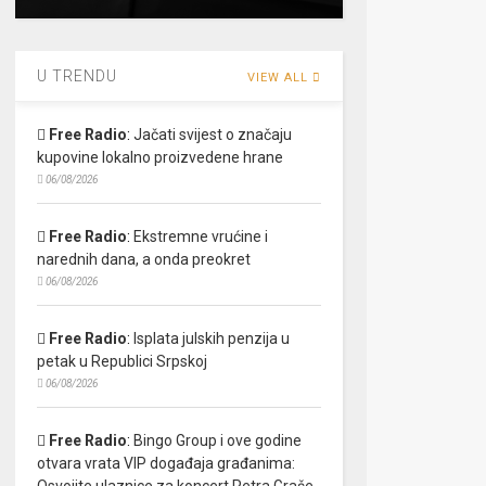
U TRENDU
VIEW ALL
Free Radio
:
Jačati svijest o značaju
kupovine lokalno proizvedene hrane
06/08/2026
Free Radio
:
Ekstremne vrućine i
narednih dana, a onda preokret
06/08/2026
Free Radio
:
Isplata julskih penzija u
petak u Republici Srpskoj
06/08/2026
Free Radio
:
Bingo Group i ove godine
otvara vrata VIP događaja građanima:
Osvojite ulaznice za koncert Petra Graše