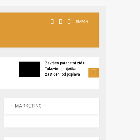
SEARCH
Završen parapetni zid u
Minis
Tukovima, mještani
poljop
zaštićeni od poplava
apel 
racio
– MARKETING –