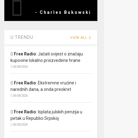
- Charles Bukowski
U TRENDU
VIEW ALL
Free Radio
:
Jačati svijest o značaju
kupovine lokalno proizvedene hrane
06/08/2026
Free Radio
:
Ekstremne vrućine i
narednih dana, a onda preokret
06/08/2026
Free Radio
:
Isplata julskih penzija u
petak u Republici Srpskoj
06/08/2026