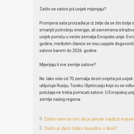
Zašto se satovi još uvijek mijenjaju?
Promjena sata proizašla je iz želje da se što bolje
smanjiti potrošnju energije, ali savremena istraži
uvijek pomiču u većini zemalja Evropske unije. Evr
godine, međutim članice se nisu uspjele dogovorit
satove barem do 2026. godine.
Mijenjaju li sve zemlje satove?
Ne. Iako više od 70 zemalja širom svijeta još uvijek
uključuje Rusiju, Tursku i Bjelorusiju koje su se odl
položaja ne treba pomicati satove. U Evropskoj unij
zemlje našeg regiona.
Zašto nam se čini da je januar najduži mjese
Zašto je djeci toliko dosadno u školi?