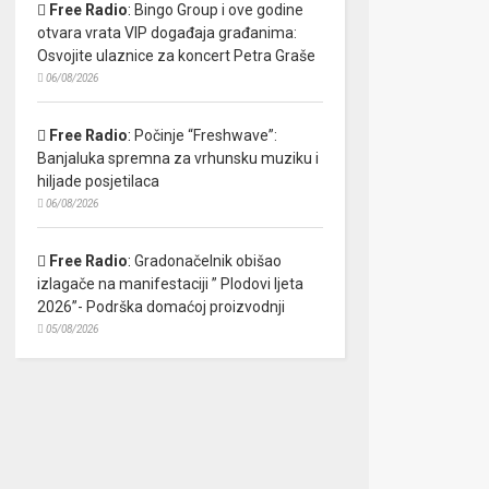
Free Radio
:
Bingo Group i ove godine
otvara vrata VIP događaja građanima:
Osvojite ulaznice za koncert Petra Graše
06/08/2026
Free Radio
:
Počinje “Freshwave”:
Banjaluka spremna za vrhunsku muziku i
hiljade posjetilaca
06/08/2026
Free Radio
:
Gradonačelnik obišao
izlagače na manifestaciji ” Plodovi ljeta
2026”- Podrška domaćoj proizvodnji
05/08/2026