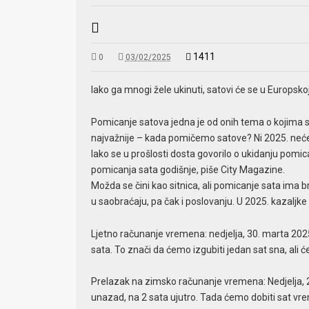
1411
0
03/02/2025
Iako ga mnogi žele ukinuti, satovi će se u Europsko
Pomicanje satova jedna je od onih tema o kojima se 
najvažnije – kada pomičemo satove? Ni 2025. neće bi
Iako se u prošlosti dosta govorilo o ukidanju pomic
pomicanja sata godišnje, piše City Magazine.
Možda se čini kao sitnica, ali pomicanje sata ima b
u saobraćaju, pa čak i poslovanju. U 2025. kazalj
Ljetno računanje vremena: nedjelja, 30. marta 202
sata. To znači da ćemo izgubiti jedan sat sna, ali će
Prelazak na zimsko računanje vremena: Nedjelja, 
unazad, na 2 sata ujutro. Tada ćemo dobiti sat vreme