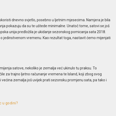
 iskoristi dnevno svjetlo, posebno u ljetnim mjesecima. Namjera je bila
vanja pokazuju da su te uštede minimalne. Unatoč tome, satovi se još
opska unija predložila je ukidanje sezonskog pomicanja sata 2018.
i o jedinstvenom vremenu. Kao rezultat toga, nastavit ćemo mijenjati
 mijenja satove, nekoliko je zemalja već ukinulo tu praksu. To
učile za trajno ljetno računanje vremena te Island, koji zbog svog
i većina zemalja još uvijek prati sezonsku promjenu sata, pa tako i
c u godini?