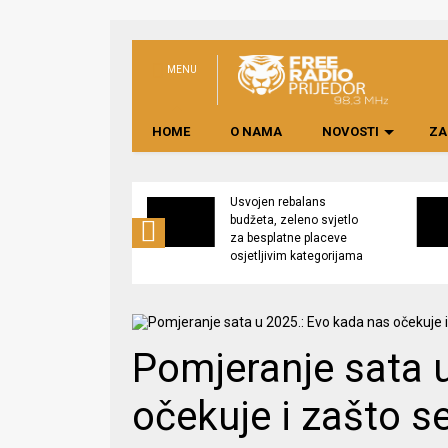
MENU
HOME
O NAMA
NOVOSTI
ZA
no preduzeće
Usvojen rebalans
 upravljati
budžeta, zeleno svjetlo
kom “Saničani”
za besplatne placeve
osjetljivim kategorijama
Pomjeranje sata 
očekuje i zašto se