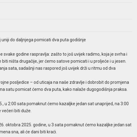
j uniji do daljnjega pomicati dva puta godišnje
svake godine raspravlja: zašto to još uvijek radimo, koja je svrha i
ti ništa drugačije, jer ćemo satove pomicati i u proljeće i u jesen.
anja sata, sadašnji nas raspored još uvijek drži u ritmu od dva
rojne posljedice – od uticaja na naše zdravlje i dobrobit do promjena
ke na satu pomicat ćemo dva puta, kako nalaže dugogodišnja praksa.
5., u 2:00 sata pomaknut ćemo kazaljke jedan sat unaprijed, na 3:00
 večeri biti duže.
26. oktobra 2025. godine, u 3 sata pomaknut ćemo kazaljke jedan sat
na sna, ali će dani biti kraći.