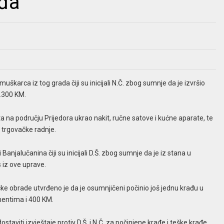
ađa
muškarca iz tog grada čiji su inicijali N.Č. zbog sumnje da je izvršio
3.300 KM.
 na području Prijedora ukrao nakit, ručne satove i kućne aparate, te
z trgovačke radnje.
 Banjalučanina čiji su inicijali D.Š. zbog sumnje da je iz stana u
 iz ove uprave.
čke obrade utvrđeno je da je osumnjičeni počinio još jednu krađu u
mentima i 400 KM.
taviti izvještaje protiv D.Š. i N.Č. za počinjene krađe i teške krađe.