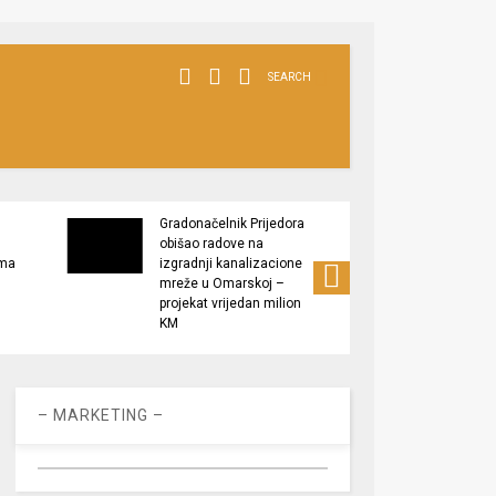
SEARCH
Gradonačelnik Prijedora
Grado
obišao radove na
izlaga
ima
izgradnji kanalizacione
” Plod
mreže u Omarskoj –
Podrš
projekat vrijedan milion
proizv
KM
– MARKETING –