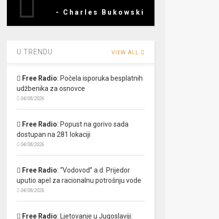
- Charles Bukowski
U TRENDU
VIEW ALL
Free Radio
:
Počela isporuka besplatnih
udžbenika za osnovce
04/08/2026
Free Radio
:
Popust na gorivo sada
dostupan na 281 lokaciji
04/08/2026
Free Radio
:
“Vodovod” a.d. Prijedor
uputio apel za racionalnu potrošnju vode
04/08/2026
Free Radio
:
Ljetovanje u Jugoslaviji: