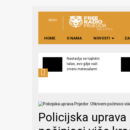
MENU
HOME
O NAMA
NOVOSTI
ZA
na rekonstrukcija
Nastavlja se toplotni
a Dječijem vrtiću
talas, evo gdje važi
”, izgradnja
crveni meteoalarm
a na Pećanima u
j fazi
Policijska uprava 