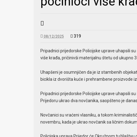
počinioci više kr
319
08/12/2025
Pripadnici prijedorske Policijske uprave uhapsili su 
više krađa, pričinivši materijalnu štetu od ukupno 
Uhapšeni je osumnjičen da je iz stambenih objekata
bicikla iz dvorišta kuće i prehrambene proizvode i
Pripadnici prijedorske Policijske uprave uhapsili su i
Prijedoru ukrao dva novčanika, saopšteno je danas
Novčanici su vraćeni vlasniku, a tokom kriminalisti
novembru, kada je ukrao novčanik sa ličnim doku
Policijska uprava Prijedor će Okružnom tužilaštvu dos