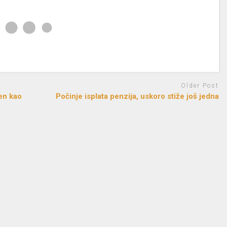
Older Post
en kao
­Počinje isplata penzija, uskoro stiže još jedna