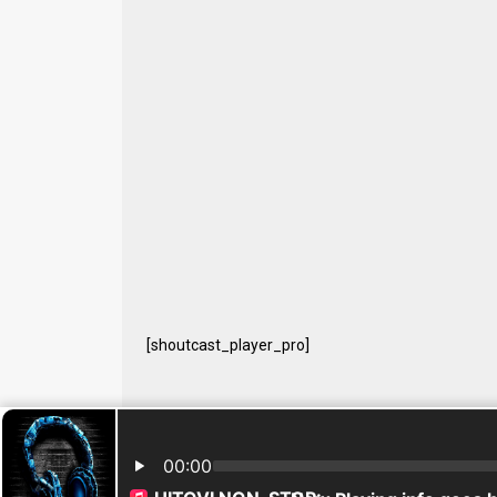
[shoutcast_player_pro]
© 2024 Free Radio Prijedor. Sva prava zaštićena Designe