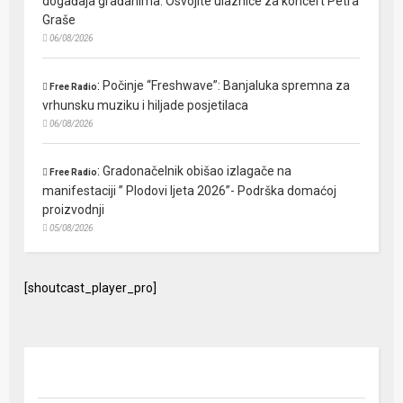
događaja građanima: Osvojite ulaznice za koncert Petra
Graše
06/08/2026
:
Počinje “Freshwave”: Banjaluka spremna za
Free Radio
vrhunsku muziku i hiljade posjetilaca
06/08/2026
:
Gradonačelnik obišao izlagače na
Free Radio
manifestaciji ” Plodovi ljeta 2026”- Podrška domaćoj
proizvodnji
05/08/2026
[shoutcast_player_pro]