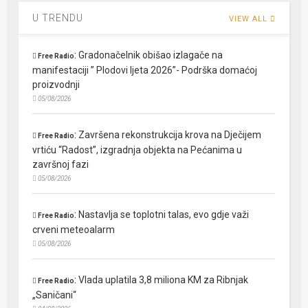
U TRENDU
VIEW ALL
:
Gradonačelnik obišao izlagače na
Free Radio
manifestaciji ” Plodovi ljeta 2026”- Podrška domaćoj
proizvodnji
05/08/2026
:
Završena rekonstrukcija krova na Dječijem
Free Radio
vrtiću “Radost”, izgradnja objekta na Pećanima u
završnoj fazi
05/08/2026
:
Nastavlja se toplotni talas, evo gdje važi
Free Radio
crveni meteoalarm
05/08/2026
:
Vlada uplatila 3,8 miliona KM za Ribnjak
Free Radio
„Saničani“