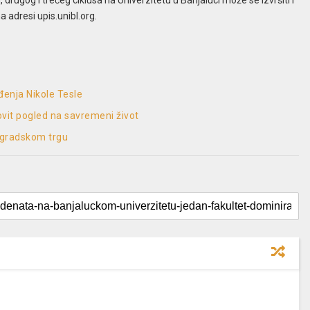
 adresi upis.unibl.org.
enja Nikole Tesle
hovit pogled na savremeni život
 gradskom trgu