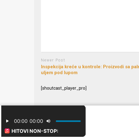
Newer Post
Inspekcija kreće u kontrole: Proizvodi sa pa
uljem pod lupom
[shoutcast_player_pro]
© 2024 Free Radio Prijedor. Sva prava zaštićena Designe