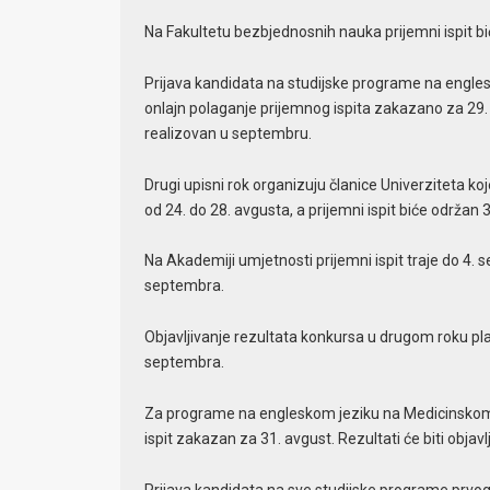
Na Fakultetu bezbjednosnih nauka prijemni ispit bi
Prijava kandidata na studijske programe na englesk
onlajn polaganje prijemnog ispita zakazano za 29. jun
realizovan u septembru.
Drugi upisni rok organizuju članice Univerziteta ko
od 24. do 28. avgusta, a prijemni ispit biće održan 
Na Akademiji umjetnosti prijemni ispit traje do 4. s
septembra.
Objavljivanje rezultata konkursa u drugom roku plan
septembra.
Za programe na engleskom jeziku na Medicinskom fak
ispit zakazan za 31. avgust. Rezultati će biti objav
Prijava kandidata na sve studijske programe prvog, 