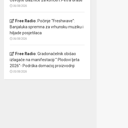
06/08/2026
Free Radio
:
Počinje “Freshwave”:
Banjaluka spremna za vrhunsku muziku i
hiljade posjetilaca
06/08/2026
Free Radio
:
Gradonačelnik obišao
izlagače na manifestaciji ” Plodovi ljeta
2026”- Podrška domaćoj proizvodnji
05/08/2026