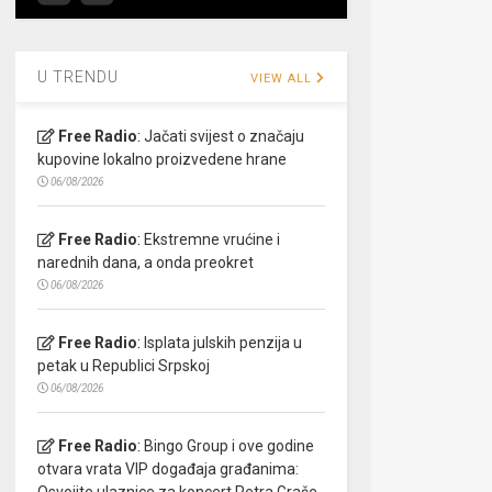
U TRENDU
VIEW ALL
Free Radio
:
Jačati svijest o značaju
kupovine lokalno proizvedene hrane
06/08/2026
Free Radio
:
Ekstremne vrućine i
narednih dana, a onda preokret
06/08/2026
Free Radio
:
Isplata julskih penzija u
petak u Republici Srpskoj
06/08/2026
Free Radio
:
Bingo Group i ove godine
otvara vrata VIP događaja građanima:
Osvojite ulaznice za koncert Petra Graše