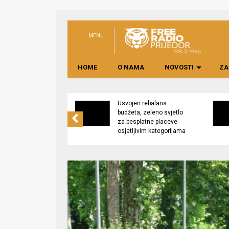
MENU
HOME
O NAMA
NOVOSTI
ZA
no preduzeće
Usvojen rebalans
 upravljati
budžeta, zeleno svjetlo
kom “Saničani”
za besplatne placeve
osjetljivim kategorijama