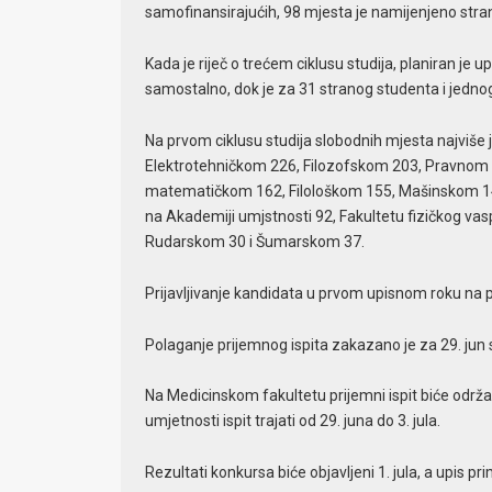
samofinansirajućih, 98 mjesta je namijenjeno str
Kada je riječ o trećem ciklusu studija, planiran je up
samostalno, dok je za 31 stranog studenta i jedn
Na prvom ciklusu studija slobodnih mjesta najviš
Elektrotehničkom 226, Filozofskom 203, Pravnom
matematičkom 162, Filološkom 155, Mašinskom 145
na Akademiji umjstnosti 92, Fakultetu fizičkog vas
Rudarskom 30 i Šumarskom 37.
Prijavljivanje kandidata u prvom upisnom roku na prv
Polaganje prijemnog ispita zakazano je za 29. jun
Na Medicinskom fakultetu prijemni ispit biće održ
umjetnosti ispit trajati od 29. juna do 3. jula.
Rezultati konkursa biće objavljeni 1. jula, a upis pri