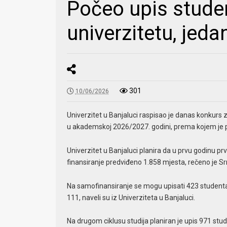
Počeo upis stude
univerzitetu, jeda
301
10/06/2026
Univerzitet u Banjaluci raspisao je danas konkurs z
u akademskoj 2026/2027. godini, prema kojem je pl
Univerzitet u Banjaluci planira da u prvu godinu pr
finansiranje predviđeno 1.858 mjesta, rečeno je Srn
Na samofinansiranje se mogu upisati 423 studenta
111, naveli su iz Univerziteta u Banjaluci.
Na drugom ciklusu studija planiran je upis 971 stud