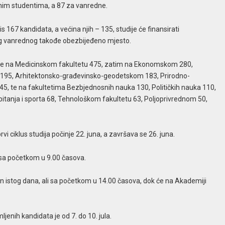
anim studentima, a 87 za vanredne.
is 167 kandidata, a većina njih – 135, studije će finansirati
og vanrednog takođe obezbijeđeno mjesto.
e je na Medicinskom fakultetu 475, zatim na Ekonomskom 280,
 195, Arhitektonsko-građevinsko-geodetskom 183, Prirodno-
, te na fakultetima Bezbjednosnih nauka 130, Političkih nauka 110,
pitanja i sporta 68, Tehnološkom fakultetu 63, Poljoprivrednom 50,
i ciklus studija počinje 22. juna, a završava se 26. juna.
 sa početkom u 9.00 časova.
an istog dana, ali sa početkom u 14.00 časova, dok će na Akademiji
mljenih kandidata je od 7. do 10. jula.