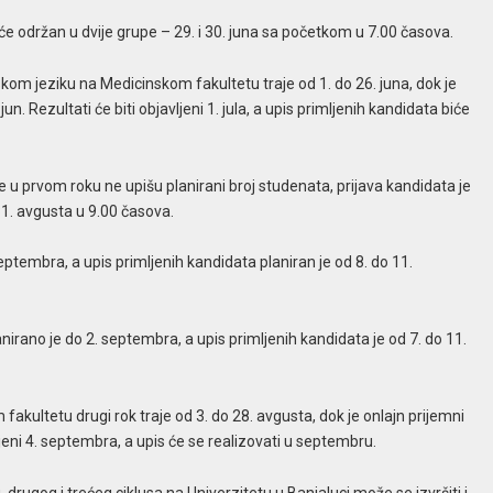
će održan u dvije grupe – 29. i 30. juna sa početkom u 7.00 časova.
om jeziku na Medicinskom fakultetu traje od 1. do 26. juna, dok je
. Rezultati će biti objavljeni 1. jula, a upis primljenih kandidata biće
je u prvom roku ne upišu planirani broj studenata, prijava kandidata je
31. avgusta u 9.00 časova.
eptembra, a upis primljenih kandidata planiran je od 8. do 11.
irano je do 2. septembra, a upis primljenih kandidata je od 7. do 11.
ultetu drugi rok traje od 3. do 28. avgusta, dok je onlajn prijemni
ljeni 4. septembra, a upis će se realizovati u septembru.
drugog i trećeg ciklusa na Univerzitetu u Banjaluci može se izvršiti i