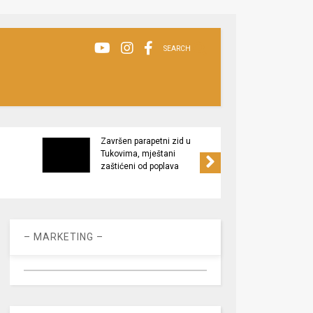
SEARCH
Završen parapetni zid u
Minis
Tukovima, mještani
poljop
zaštićeni od poplava
apel 
racio
– MARKETING –