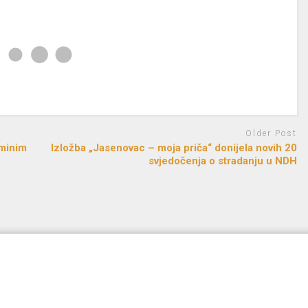
Older Post
lminim
Izložba „Jasenovac – moja priča“ donijela novih 20
svjedočenja o stradanju u NDH
d by
FreeRadio