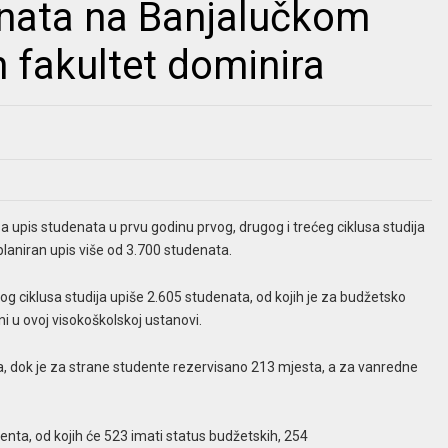
nata na Banjalučkom
n fakultet dominira
a upis studenata u prvu godinu prvog, drugog i trećeg ciklusa studija
aniran upis više od 3.700 studenata.
vog ciklusa studija upiše 2.605 studenata, od kojih je za budžetsko
i u ovoj visokoškolskoj ustanovi.
, dok je za strane studente rezervisano 213 mjesta, a za vanredne
enta, od kojih će 523 imati status budžetskih, 254