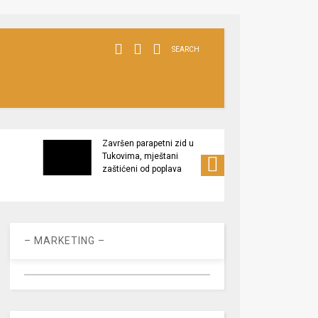
SEARCH
Završen parapetni zid u
Minis
Tukovima, mještani
poljop
zaštićeni od poplava
apel 
racio
– MARKETING –