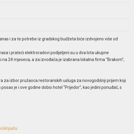
anas i za te potrebe iz gradskog budžeta biće izdvojeno više od
rasa i prateći elektroradovi podijeljeni su u dva lota ukupne
 na 24 mjeseca, a za izvođača je izabrana lokalna firma “Brakom”,
ra za izbor pružaoca restoranskih usluga za novogodišnji prijem koji
posao je i ove godine dobio hotel “Prijedor”, kao jedini ponuđač, s
ciklijadu