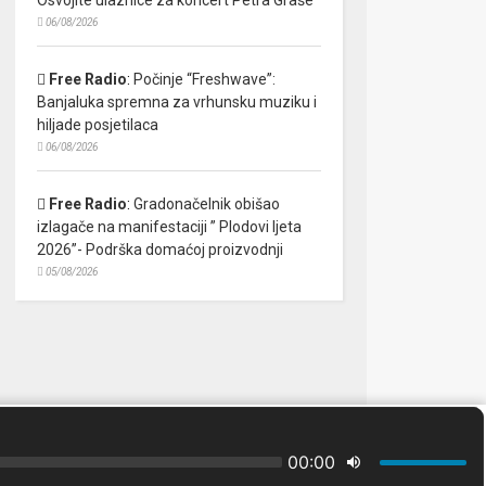
06/08/2026
Free Radio
:
Počinje “Freshwave”:
Banjaluka spremna za vrhunsku muziku i
hiljade posjetilaca
06/08/2026
Free Radio
:
Gradonačelnik obišao
izlagače na manifestaciji ” Plodovi ljeta
2026”- Podrška domaćoj proizvodnji
05/08/2026