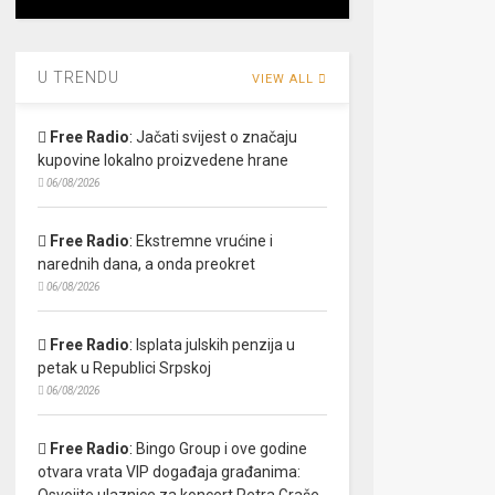
U TRENDU
VIEW ALL
Free Radio
:
Jačati svijest o značaju
kupovine lokalno proizvedene hrane
06/08/2026
Free Radio
:
Ekstremne vrućine i
narednih dana, a onda preokret
06/08/2026
Free Radio
:
Isplata julskih penzija u
petak u Republici Srpskoj
06/08/2026
Free Radio
:
Bingo Group i ove godine
otvara vrata VIP događaja građanima:
Osvojite ulaznice za koncert Petra Graše