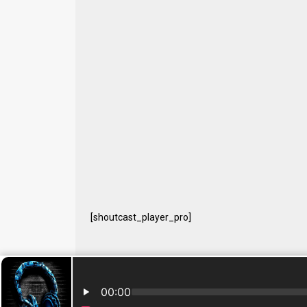
[shoutcast_player_pro]
© 2024 Free Radio Prijedor. Sva prava zaštićena Designe