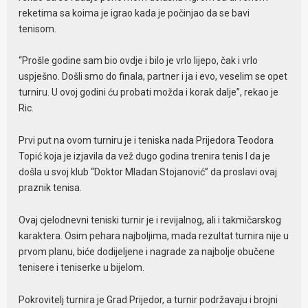
reketima sa koima je igrao kada je počinjao da se bavi
tenisom.
“Prošle godine sam bio ovdje i bilo je vrlo lijepo, čak i vrlo
uspješno. Došli smo do finala, partner i ja i evo, veselim se opet
turniru. U ovoj godini ću probati možda i korak dalje”, rekao je
Ric.
Prvi put na ovom turniru je i teniska nada Prijedora Teodora
Topić koja je izjavila da vež dugo godina trenira tenis I da je
došla u svoj klub “Doktor Mladan Stojanović” da proslavi ovaj
praznik tenisa.
Ovaj cjelodnevni teniski turnir je i revijalnog, ali i takmičarskog
karaktera. Osim pehara najboljima, mada rezultat turnira nije u
prvom planu, biće dodijeljene i nagrade za najbolje obučene
tenisere i teniserke u bijelom.
Pokrovitelj turnira je Grad Prijedor, a turnir podržavaju i brojni