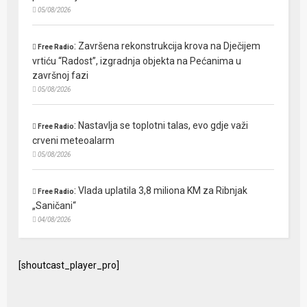
05/08/2026
:
Završena rekonstrukcija krova na Dječijem
Free Radio
vrtiću “Radost”, izgradnja objekta na Pećanima u
završnoj fazi
05/08/2026
:
Nastavlja se toplotni talas, evo gdje važi
Free Radio
crveni meteoalarm
05/08/2026
:
Vlada uplatila 3,8 miliona KM za Ribnjak
Free Radio
„Saničani“
04/08/2026
[shoutcast_player_pro]