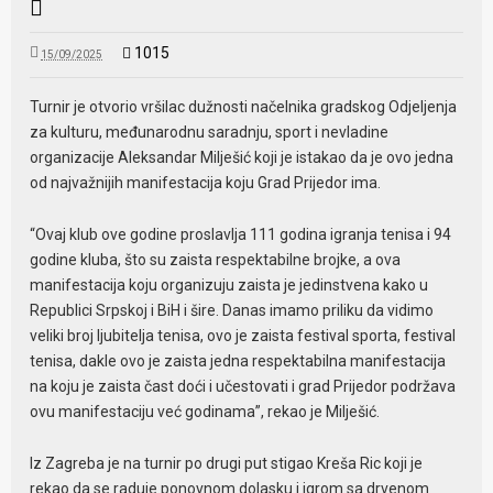
1015
15/09/2025
Turnir je otvorio vršilac dužnosti načelnika gradskog Odjeljenja
za kulturu, međunarodnu saradnju, sport i nevladine
organizacije Aleksandar Milješić koji je istakao da je ovo jedna
od najvažnijih manifestacija koju Grad Prijedor ima.
“Ovaj klub ove godine proslavlja 111 godina igranja tenisa i 94
godine kluba, što su zaista respektabilne brojke, a ova
manifestacija koju organizuju zaista je jedinstvena kako u
Republici Srpskoj i BiH i šire. Danas imamo priliku da vidimo
veliki broj ljubitelja tenisa, ovo je zaista festival sporta, festival
tenisa, dakle ovo je zaista jedna respektabilna manifestacija
na koju je zaista čast doći i učestovati i grad Prijedor podržava
ovu manifestaciju već godinama”, rekao je Milješić.
Iz Zagreba je na turnir po drugi put stigao Kreša Ric koji je
rekao da se raduje ponovnom dolasku i igrom sa drvenom