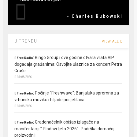
- Charles Bukowski
U TRENDU
VIEW ALL
:
Bingo Group i ove godine otvara vrata VIP
Free Radio
događaja građanima: Osvojite ulaznice za koncert Petra
Graše
06/08/2026
:
Počinje “Freshwave”: Banjaluka spremna za
Free Radio
vrhunsku muziku i hiljade posjetilaca
06/08/2026
:
Gradonačelnik obišao izlagače na
Free Radio
manifestaciji ” Plodovi ljeta 2026”- Podrška domaćoj
proizvodnji