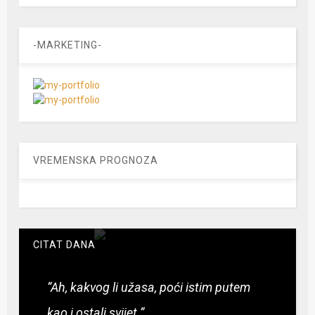
-MARKETING-
VREMENSKA PROGNOZA
CITAT DANA
“Ah, kakvog li užasa, poći istim putem
kao i ostali svijet.”