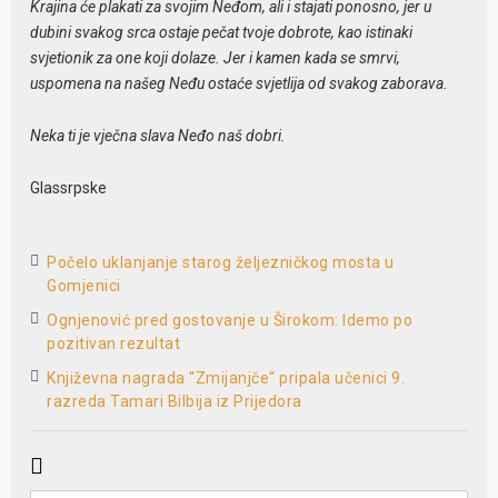
Krajina će plakati za svojim Neđom, ali i stajati ponosno, jer u
dubini svakog srca ostaje pečat tvoje dobrote, kao istinaki
svjetionik za one koji dolaze. Jer i kamen kada se smrvi,
uspomena na našeg Neđu ostaće svjetlija od svakog zaborava.
Neka ti je vječna slava Neđo naš dobri.
Glassrpske
Počelo uklanjanje starog željezničkog mosta u
Gomjenici
Ognjenović pred gostovanje u Širokom: Idemo po
pozitivan rezultat
Književna nagrada “Zmijanjče“ pripala učenici 9.
razreda Tamari Bilbija iz Prijedora