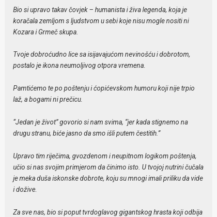
Bio si upravo takav čovjek – humanista i živa legenda, koja je
koračala zemljom s ljudstvom u sebi koje nisu mogle nositi ni
Kozara i Grmeč skupa.
Tvoje dobroćudno lice sa isijavajućom nevinošću i dobrotom,
postalo je ikona neumoljivog otpora vremena.
Pamtićemo te po poštenju i ćopićevskom humoru koji nije trpio
laž, a bogami ni prečicu.
“Jedan je život” govorio si nam svima, “jer kada stignemo na
drugu stranu, biće jasno da smo išli putem čestitih.”
Upravo tim riječima, gvozdenom i neupitnom logikom poštenja,
učio si nas svojim primjerom da činimo isto. U tvojoj nutrini čučala
je meka duša iskonske dobrote, koju su mnogi imali priliku da vide
i dožive.
Za sve nas, bio si poput tvrdoglavog gigantskog hrasta koji odbija