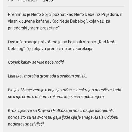
0
13/11/2024
Preminuo je Neđo Gojić, poznat kao Neđo Debeli iz Prijedora, ili
vlasnik čuvene kafane „Kod Neđe Debelog“, koja važi za
prijedorski „hram prasetine“
Ova informacija potvrđena je na Fejsbuk stranici „Kod Neđe
Debelog“, čiju objavu prenosimo bez korekcija:
Čovjek kakav se više neće roditi.
Ljudska i moralna gromada u svakom smislu.
Bio je oličenje zemlje u kojoj je rođen – beskrajno darežljive kada
se u nju uroni s dušom i rukama koje nisu izgubile vjeru.
Kroz vijekove su Krajina i Potkozarje nosili ožiljke istorije, ali i
ponos što su na svom tlu gajili ljude čija je snaga ležala u dubini
pogleda i snazi riječi.