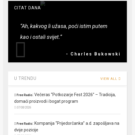
CITAT DANA
“Ah, kakvog li užasa, poći istim putem
kao i ostali svijet.”
- Charles Bukowski
U TRENDU
VIEW ALL
:
Večeras “Potkozarje Fest 2026” – Tradicija,
Free Radio
domaći proizvodi i bogat program
07/08/2026
:
Kompanija “Prijedorčanka” a.d. zapošljava na
Free Radio
dvije pozicije