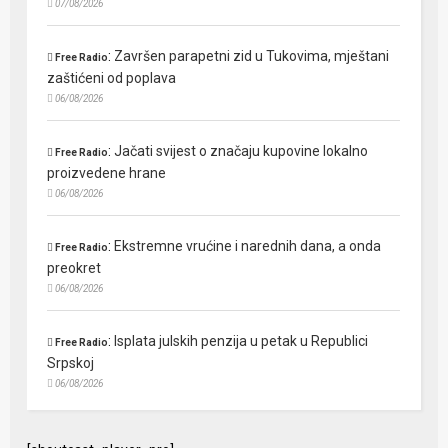
07/08/2026
:
Završen parapetni zid u Tukovima, mještani
Free Radio
zaštićeni od poplava
06/08/2026
:
Jačati svijest o značaju kupovine lokalno
Free Radio
proizvedene hrane
06/08/2026
:
Ekstremne vrućine i narednih dana, a onda
Free Radio
preokret
06/08/2026
:
Isplata julskih penzija u petak u Republici
Free Radio
Srpskoj
06/08/2026