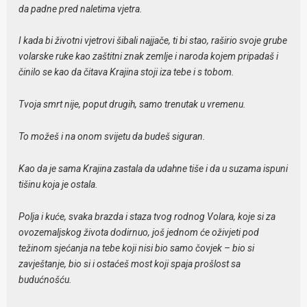
da padne pred naletima vjetra.
I kada bi životni vjetrovi šibali najjače, ti bi stao, raširio svoje grube
volarske ruke kao zaštitni znak zemlje i naroda kojem pripadaš i
činilo se kao da čitava Krajina stoji iza tebe i s tobom.
Tvoja smrt nije, poput drugih, samo trenutak u vremenu.
To možeš i na onom svijetu da budeš siguran.
Kao da je sama Krajina zastala da udahne tiše i da u suzama ispuni
tišinu koja je ostala.
Polja i kuće, svaka brazda i staza tvog rodnog Volara, koje si za
ovozemaljskog života dodirnuo, još jednom će oživjeti pod
težinom sjećanja na tebe koji nisi bio samo čovjek – bio si
zavještanje, bio si i ostaćeš most koji spaja prošlost sa
budućnošću.