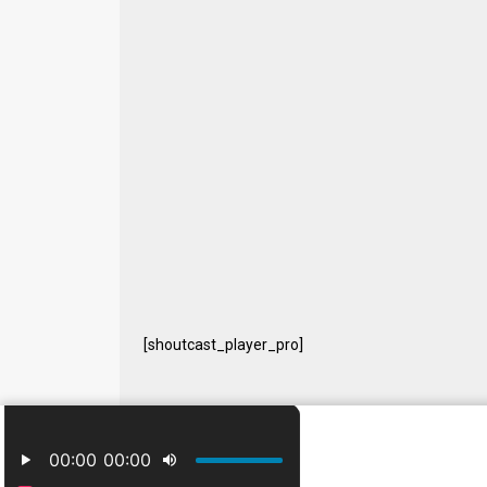
[shoutcast_player_pro]
© 2024 Free Radio Prijedor. Sva prava zaštićena Designe