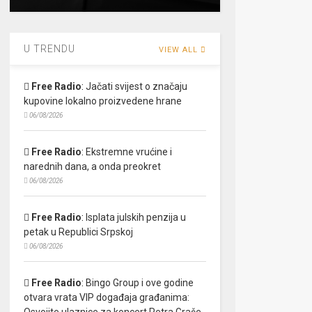
U TRENDU
VIEW ALL
Free Radio
:
Jačati svijest o značaju
kupovine lokalno proizvedene hrane
06/08/2026
Free Radio
:
Ekstremne vrućine i
narednih dana, a onda preokret
06/08/2026
Free Radio
:
Isplata julskih penzija u
petak u Republici Srpskoj
06/08/2026
Free Radio
:
Bingo Group i ove godine
otvara vrata VIP događaja građanima:
Osvojite ulaznice za koncert Petra Graše