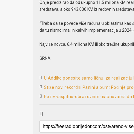
On je precizirao da od ukupno 11,5 miliona KM reali
sredstava, a oko 943.000 KM iz redovnih sredstava
“Treba da se povede više računa u oblastima kao št
da tu nismo imali nikakvih implementacija u 2024. 
Najviše novca, 6,4 miliona KM ili oko trećine ukupni
SRNA
U Addiko ponesite samo ličnu: za realizaciju
Stiže novi rekordni Panini album: Počinje pro
Poziv vaspitno-obrazovnim ustanovama da k