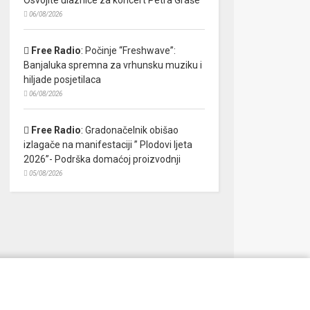
06/08/2026
Free Radio
:
Počinje “Freshwave”:
Banjaluka spremna za vrhunsku muziku i
hiljade posjetilaca
06/08/2026
Free Radio
:
Gradonačelnik obišao
izlagače na manifestaciji ” Plodovi ljeta
2026”- Podrška domaćoj proizvodnji
05/08/2026