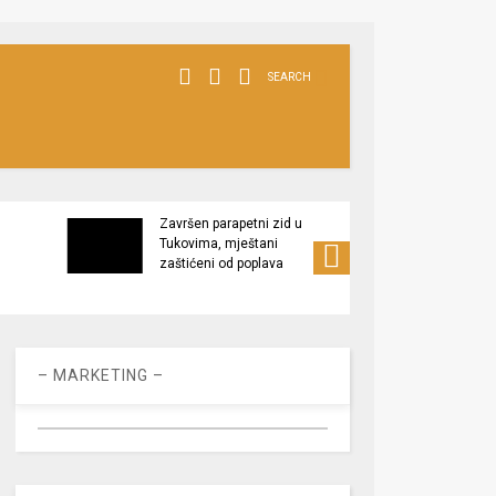
SEARCH
Završen parapetni zid u
Minis
Tukovima, mještani
poljop
zaštićeni od poplava
apel 
racio
– MARKETING –