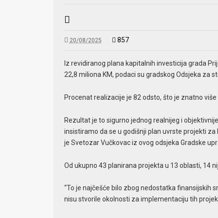
857
20/08/2025
Iz revidiranog plana kapitalnih investicija grada P
22,8 miliona KM, podaci su gradskog Odsjeka za str
Procenat realizacije je 82 odsto, što je znatno više
Rezultat je to sigurno jednog realnijeg i objektivni
insistiramo da se u godišnji plan uvrste projekti za
je Svetozar Vučkovac iz ovog odsjeka Gradske upr
Od ukupno 43 planirana projekta u 13 oblasti, 14 n
“To je najčešće bilo zbog nedostatka finansijskih 
nisu stvorile okolnosti za implementaciju tih projek