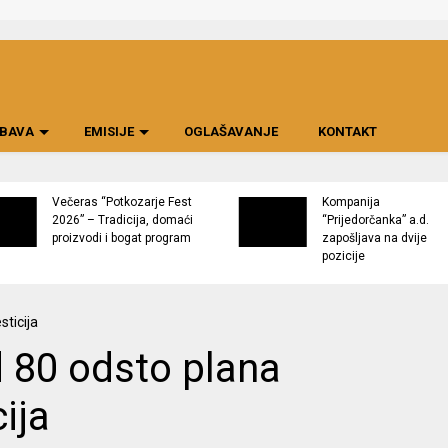
BAVA
EMISIJE
OGLAŠAVANJE
KONTAKT
Večeras “Potkozarje Fest
Kompanija
2026” – Tradicija, domaći
“Prijedorčanka” a.d.
proizvodi i bogat program
zapošljava na dvije
pozicije
d 80 odsto plana
cija