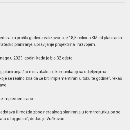
rijedora za prošlu godinu realizovano je 18,8 miliona KM od planiranih
ateško planiranje, upravljanje projektima i razvojem.
 nego u 2023. godini kada je bio 32 odsto.
jeg planiranja što mi svakako i u komunikaciji sa odjeljenjima
 koje se realno zna da će biti implementirani u toku te godine”, rekao
ave.
ije implementirano.
sredstava ili možda zbog nerealnog planiranja u tom trenutku, pa se
ata u toj godini”, dodao je Vučkovac.