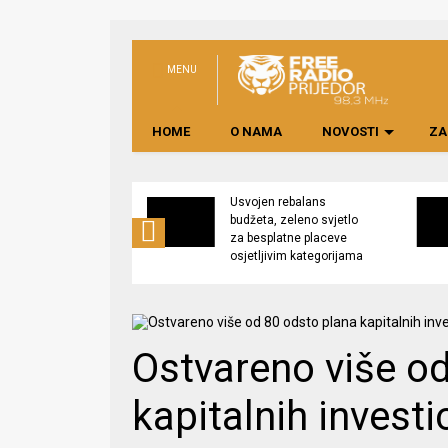
MENU
HOME
O NAMA
NOVOSTI
ZA
no preduzeće
Usvojen rebalans
 upravljati
budžeta, zeleno svjetlo
kom “Saničani”
za besplatne placeve
osjetljivim kategorijama
Ostvareno više o
kapitalnih investi