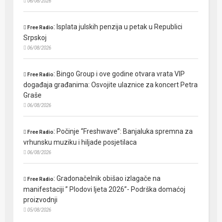
06/08/2026
:
Isplata julskih penzija u petak u Republici
Free Radio
Srpskoj
06/08/2026
:
Bingo Group i ove godine otvara vrata VIP
Free Radio
događaja građanima: Osvojite ulaznice za koncert Petra
Graše
06/08/2026
:
Počinje “Freshwave”: Banjaluka spremna za
Free Radio
vrhunsku muziku i hiljade posjetilaca
06/08/2026
:
Gradonačelnik obišao izlagače na
Free Radio
manifestaciji ” Plodovi ljeta 2026”- Podrška domaćoj
proizvodnji
05/08/2026