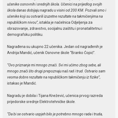
učenike osnovnih i srednjih škola. Učenici na prijedlog svojih
škola danas dobijaju nagradu u visini od 200 KM. Pozvali smo i
učenike koji su ostvarili izuzetne rezultate na takmičenjima na
republičkom nivou”
, istakla je načelnica Odjeljenja za
obrazovanje, zdravstvo, socijalnu zaštitu i pronatalitetnu i
demografsku politiku.
Nagrađena su ukupno 22 učenika. Jedan od nagrađenih je
Andrija Mandić, učenik Osnovne škole “Branko Ćopić”.
“Ovo priznanje mi mnogo znači. Svi mi učimo zbog sebe, ali
mnogo znači što drugi prepoznaju naš rad i trud. Ostvario sam
veoma dobre rezultate na republičkom takmičenju iz fizike”
,
istakao je Mandić.
Nagradu je dobila i Tijana Knežević, učenica prvog razreda
prijedorske srednje Elektrotehničke škole.
“Da bi se ostvario uspjeh bilo je potrebno mnogo rada i truda,