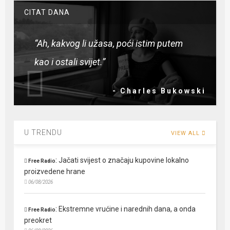
CITAT DANA
“Ah, kakvog li užasa, poći istim putem
kao i ostali svijet.”
- Charles Bukowski
U TRENDU
VIEW ALL
:
Jačati svijest o značaju kupovine lokalno
Free Radio
proizvedene hrane
06/08/2026
:
Ekstremne vrućine i narednih dana, a onda
Free Radio
preokret