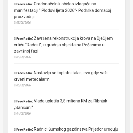
:
Gradonačelnik obišao izlagače na
Free Radio
manifestaciji ” Plodovi ljeta 2026”- Podrška domaćoj
proizvodnji
05/08/2026
:
Završena rekonstrukcija krova na Dječijem
Free Radio
vrtiću “Radost”, izgradnja objekta na Pećanima u
završnoj fazi
05/08/2026
:
Nastavlja se toplotni talas, evo gdje važi
Free Radio
crveni meteoalarm
05/08/2026
:
Vlada uplatila 3,8 miliona KM za Ribnjak
Free Radio
„Saničani“
04/08/2026
:
Radnici Šumskog gazdinstva Prijedor uređuju
Free Radio