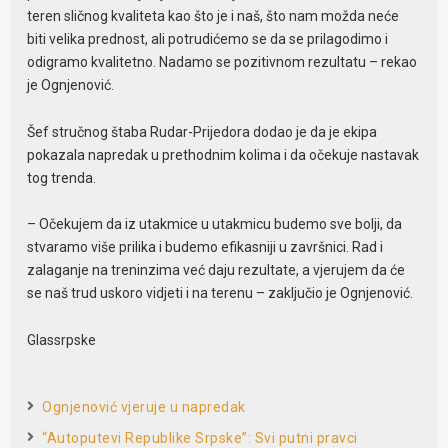
teren sličnog kvaliteta kao što je i naš, što nam možda neće
biti velika prednost, ali potrudićemo se da se prilagodimo i
odigramo kvalitetno. Nadamo se pozitivnom rezultatu – rekao
je Ognjenović.
Šef stručnog štaba Rudar-Prijedora dodao je da je ekipa
pokazala napredak u prethodnim kolima i da očekuje nastavak
tog trenda.
– Očekujem da iz utakmice u utakmicu budemo sve bolji, da
stvaramo više prilika i budemo efikasniji u završnici. Rad i
zalaganje na treninzima već daju rezultate, a vjerujem da će
se naš trud uskoro vidjeti i na terenu – zaključio je Ognjenović.
Glassrpske
Ognjenović vjeruje u napredak
“Autoputevi Republike Srpske”: Svi putni pravci