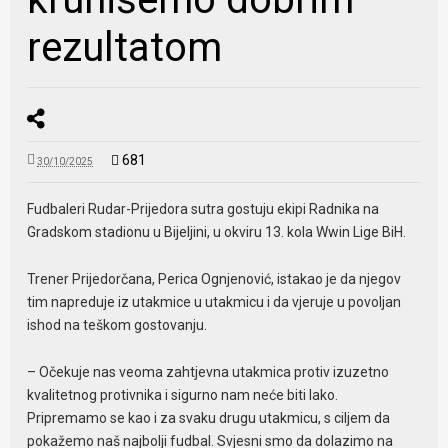
rezultatom
681
30/10/2025
Fudbaleri Rudar-Prijedora sutra gostuju ekipi Radnika na
Gradskom stadionu u Bijeljini, u okviru 13. kola Wwin Lige BiH.
Trener Prijedorčana, Perica Ognjenović, istakao je da njegov
tim napreduje iz utakmice u utakmicu i da vjeruje u povoljan
ishod na teškom gostovanju.
– Očekuje nas veoma zahtjevna utakmica protiv izuzetno
kvalitetnog protivnika i sigurno nam neće biti lako.
Pripremamo se kao i za svaku drugu utakmicu, s ciljem da
pokažemo naš najbolji fudbal. Svjesni smo da dolazimo na