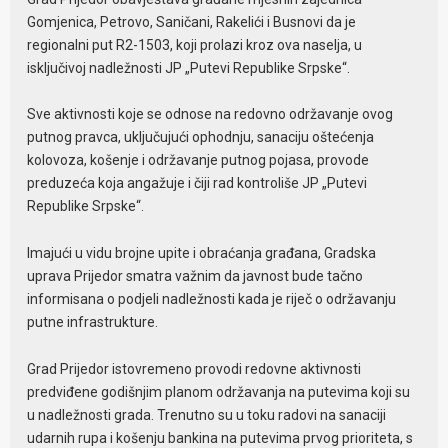
Gomjenica, Petrovo, Saničani, Rakelići i Busnovi da je
regionalni put R2-1503, koji prolazi kroz ova naselja, u
isključivoj nadležnosti JP „Putevi Republike Srpske“.
Sve aktivnosti koje se odnose na redovno održavanje ovog
putnog pravca, uključujući ophodnju, sanaciju oštećenja
kolovoza, košenje i održavanje putnog pojasa, provode
preduzeća koja angažuje i čiji rad kontroliše JP „Putevi
Republike Srpske“.
Imajući u vidu brojne upite i obraćanja građana, Gradska
uprava Prijedor smatra važnim da javnost bude tačno
informisana o podjeli nadležnosti kada je riječ o održavanju
putne infrastrukture.
Grad Prijedor istovremeno provodi redovne aktivnosti
predviđene godišnjim planom održavanja na putevima koji su
u nadležnosti grada. Trenutno su u toku radovi na sanaciji
udarnih rupa i košenju bankina na putevima prvog prioriteta, s