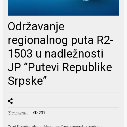
Održavanje
regionalnog puta R2-
1503 u nadležnosti
JP “Putevi Republike
Srpske”
237
21/05/2026
Grad Prijedor obavještava građane mjesnih zajednica