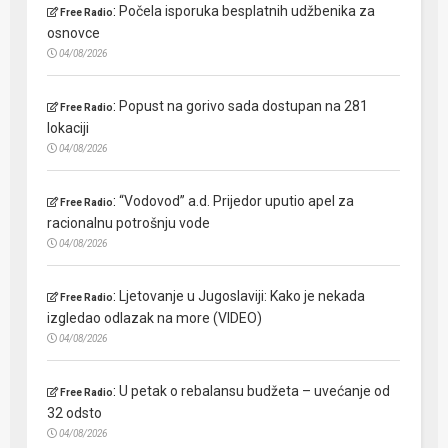
:
Počela isporuka besplatnih udžbenika za
Free Radio
osnovce
04/08/2026
:
Popust na gorivo sada dostupan na 281
Free Radio
lokaciji
04/08/2026
:
“Vodovod” a.d. Prijedor uputio apel za
Free Radio
racionalnu potrošnju vode
04/08/2026
:
Ljetovanje u Jugoslaviji: Kako je nekada
Free Radio
izgledao odlazak na more (VIDEO)
04/08/2026
:
U petak o rebalansu budžeta – uvećanje od
Free Radio
32 odsto
04/08/2026