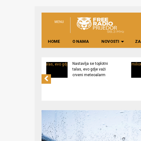
MENU
HOME
O NAMA
NOVOSTI
ZA
na rekonstrukcija
Nastavlja se toplotni
a Dječijem vrtiću
talas, evo gdje važi
”, izgradnja
crveni meteoalarm
a na Pećanima u
j fazi