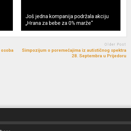
Još jedna kompanija podržala akciju
„Hrana za bebe za 0% marže“
Older Post
t osoba
Simpozijum o poremećajima iz autističnog spektra
28. Septembra u Prijedoru
d by
FreeRadio