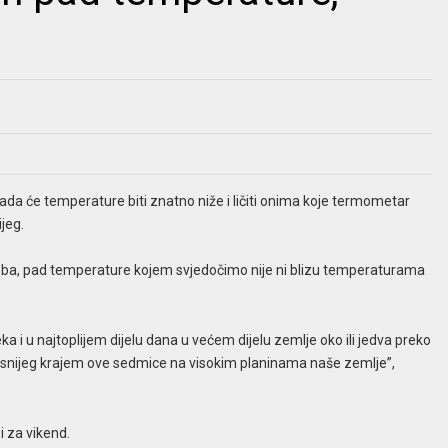
da će temperature biti znatno niže i ličiti onima koje termometar
jeg.
ba, pad temperature kojem svjedočimo nije ni blizu temperaturama
i u najtoplijem dijelu dana u većem dijelu zemlje oko ili jedva preko
i snijeg krajem ove sedmice na visokim planinama naše zemlje”,
i za vikend.