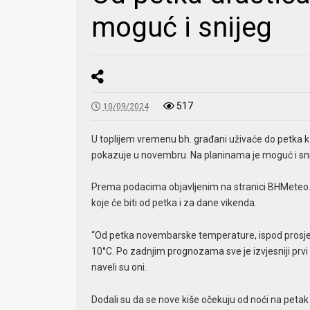
moguć i snijeg
517
10/09/2024
U toplijem vremenu bh. građani uživaće do petka ka
pokazuje u novembru. Na planinama je moguć i sni
Prema podacima objavljenim na stranici BHMeteo.
koje će biti od petka i za dane vikenda.
“Od petka novembarske temperature, ispod prosjeka 
10°C. Po zadnjim prognozama sve je izvjesniji prv
naveli su oni.
Dodali su da se nove kiše očekuju od noći na petak 