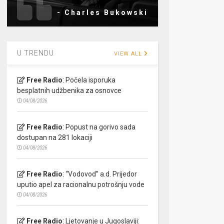
- Charles Bukowski
U TRENDU
VIEW ALL
Free Radio
:
Počela isporuka
besplatnih udžbenika za osnovce
04/08/2026
Free Radio
:
Popust na gorivo sada
dostupan na 281 lokaciji
04/08/2026
Free Radio
:
“Vodovod” a.d. Prijedor
uputio apel za racionalnu potrošnju vode
04/08/2026
Free Radio
:
Ljetovanje u Jugoslaviji: