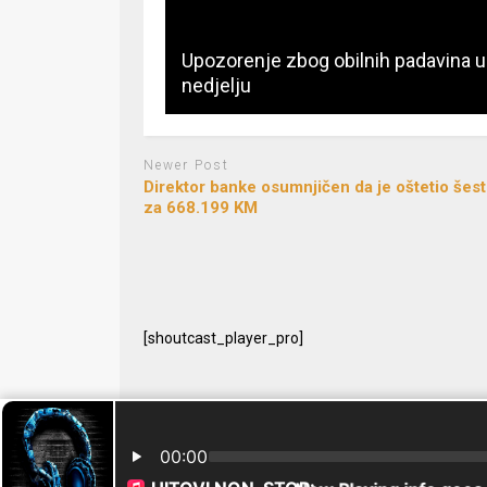
Upozorenje zbog obilnih padavina u
nedjelju
Newer Post
Direktor banke osumnjičen da je oštetio šes
za 668.199 KM
[shoutcast_player_pro]
© 2024 Free Radio Prijedor. Sva prava zaštićena Designe