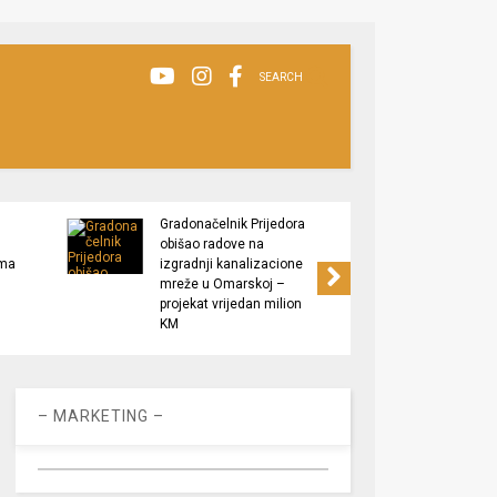
SEARCH
Gradonačelnik Prijedora
Grado
obišao radove na
izlaga
ima
izgradnji kanalizacione
” Plod
mreže u Omarskoj –
Podrš
projekat vrijedan milion
proizv
KM
– MARKETING –