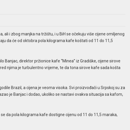
 ali i zbog manjka na tržištu, i u BiH se očekuju više cijene omiljenog
odaju da će od oktobra pola kilograma kafe koštati od 11 do 11,5
 Banjac, direktor pržionice kafe “Minea” iz Gradiške, cijene sirove
pred njima je turbulentno vrijeme, te da tona sirove kafe sada košta
dile Brazil, a cijena je veoma visoka. Svi proizvođači u Srpskoj su za
kazao je Banjac i dodao, ukoliko se nastavi ovakva situacija sa kafom,
se da pola kilograma kafe dostigne cijenu od 11 do 11,5 maraka,