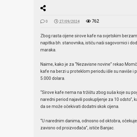
762
0
27/09/2024
Zbog rasta cijene sirove kafe na svjetskim berzama,
napitka bh. stanovnika, ističu naši sagovornici i d
maraka.
Naime, kako je za “Nezavisne novine” rekao Momčilo
kafe na berzi u proteklom periodu išle su naviše i 
5.000 dolara.
“Sirove kafe nema na tržištu zbog suša koje su pogo
naredni period najavili poskupljenje za 10 odsto”, 
da se može očekivati dodatni skok cijena.
“U narednim danima, odnosno od oktobra, očekuje 
zavisno od proizvođača”, ističe Banjac.