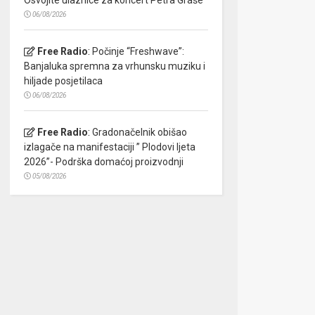
06/08/2026
Free Radio
:
Počinje “Freshwave”:
Banjaluka spremna za vrhunsku muziku i
hiljade posjetilaca
06/08/2026
Free Radio
:
Gradonačelnik obišao
izlagače na manifestaciji ” Plodovi ljeta
2026”- Podrška domaćoj proizvodnji
05/08/2026