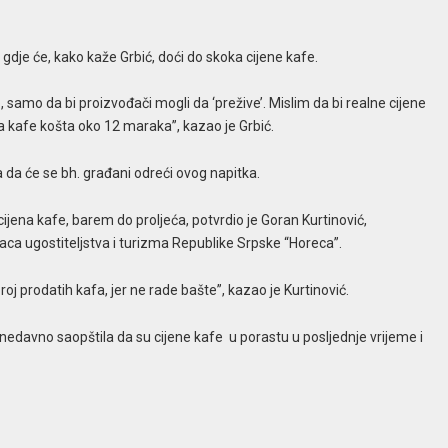
, gdje će, kako kaže Grbić, doći do skoka cijene kafe.
 samo da bi proizvođači mogli da ‘prežive’. Mislim da bi realne cijene
 kafe košta oko 12 maraka”, kazao je Grbić.
a da će se bh. građani odreći ovog napitka.
ijena kafe, barem do proljeća, potvrdio je Goran Kurtinović,
a ugostiteljstva i turizma Republike Srpske “Horeca”.
j prodatih kafa, jer ne rade bašte”, kazao je Kurtinović.
edavno saopštila da su cijene kafe u porastu u posljednje vrijeme i