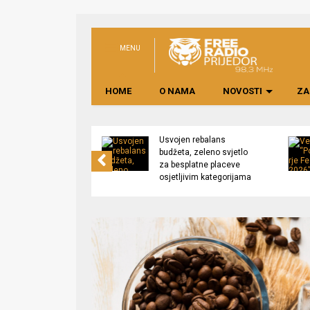
MENU
HOME
O NAMA
NOVOSTI
ZA
no preduzeće
Usvojen rebalans
 upravljati
budžeta, zeleno svjetlo
kom “Saničani”
za besplatne placeve
osjetljivim kategorijama