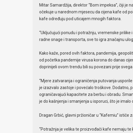
Mitar Samardžija, direktor “Bom impeksa”, čiji je 
očekuje u narednom mjesecu da cijena kafe od pola
kafe određuju pod uticajem mnogih faktora.
“Uključujući ponudu i potražnju, vremenske prilike 
radne snage i transporta, sve to igra značajnu ulo
Kako kaže, pored ovih faktora, pandemija, geopolitič
od početka pandemije virusa korona do danas cijena 
doprinijeli ovom trendu bili su povezani prije sve
“Mjere zatvaranja i ograničenja putovanja usporile
je izazvalo zastoje i povećalo troškove. Dodatno, p
ograničavajući kapacitete za berbu i obradu. Sman
je do kašnjenja i smanjenja u isporuci, što je imalo
Dragan Grbić, glavni pržioničar u “Kafemiu” ističe 
“Potražnja je velika te proizvođači kafe nemaju te k