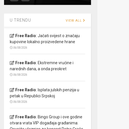
U TRENDU
VIEW ALL
Free Radio
:
Jačati svijest o značaju
kupovine lokalno proizvedene hrane
06/08/2026
Free Radio
:
Ekstremne vrućine i
narednih dana, a onda preokret
06/08/2026
Free Radio
:
Isplata julskih penzija u
petak u Republici Srpskoj
06/08/2026
Free Radio
:
Bingo Group i ove godine
otvara vrata VIP događaja građanima:
Osvojite ulaznice za koncert Petra Graše