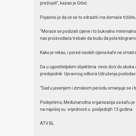
preživjeli”, kazao je Grbić.
Pojasnio je da će se to odraziti i na domaće tržište
“Moraće se podizati cijene i to bukvalno minimalno,
nas proizvođača trebalo da budu da pola kilograma
Kako je rekao, i pored visokih cijena kafe ne smatr
Da u ugostiteljskim objektima neće doći do skoka c
predsjednik Upravnog odbora Udruženja poslodavac
“Sad u jesenjem i zimskom periodu smanjuje se i bro
Podsjetimo, Međunarodna organizacija za kafu je n
na najvišoj su vrijednosti u posljednjih 13 godina.
ATV BL