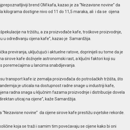
najprepoznatljiviji brend OM kafa, kazao je za “Nezavisne novine” da
 kilograma dostigne nivo od 11 do 11,5 maraka, ali i da se cijena
i špekulacije na tržištu, a za proizvođače kafe, troškove proizvodnje,
gu u određivanju cijena kafe”, kazao je Samardžija.
ka previranja, uključujući i aktuelne ratove, doprinijeli su tome da je
sirove kafe doživjele astronomski rast, a ključni faktori koji su
ga s poremećajima u lancima snabdijevanja.
 su transport kafe iz zemalja proizvođača do potrošačkih tržišta, što
andemija je uticala na dostupnost radne snage u industriji kafe,
jena radna snaga u ključnim fazama proizvodnje i distribucije dovela
 direktan uticaj na cijene”, kaže Samardžija.
za “Nezavisne novine” da cijene sirove kafe prestižu svjetske rekorde.
oličine koja se traži i samim tim povećavaju se cijene kako bi oni