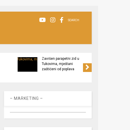
SEARCH
Završen parapetni zid u
Minis
Tukovima, mještani
poljop
zaštićeni od poplava
apel 
racio
– MARKETING –