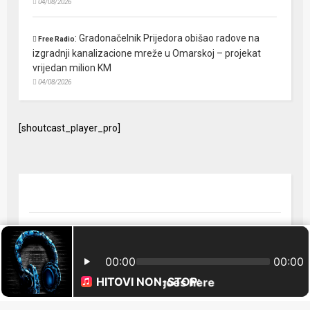
04/08/2026
:
Gradonačelnik Prijedora obišao radove na
Free Radio
izgradnji kanalizacione mreže u Omarskoj – projekat
vrijedan milion KM
04/08/2026
[shoutcast_player_pro]
© 2024 Free Radio Prijedor. Sva prava zaštićena Designed by
FreeRadio