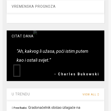
VREMENSKA PROGNOZA
CITAT DANA
“Ah, kakvog li užasa, poći istim putem
kao i ostali svijet.”
- Charles Bukowski
U TRENDU
VIEW ALL
:
Gradonačelnik obišao izlagače na
Free Radio