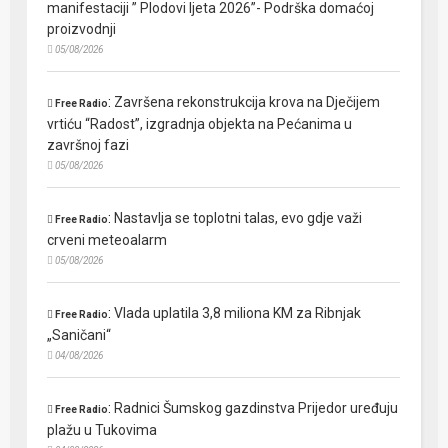
manifestaciji ” Plodovi ljeta 2026”- Podrška domaćoj
proizvodnji
05/08/2026
:
Završena rekonstrukcija krova na Dječijem
Free Radio
vrtiću “Radost”, izgradnja objekta na Pećanima u
završnoj fazi
05/08/2026
:
Nastavlja se toplotni talas, evo gdje važi
Free Radio
crveni meteoalarm
05/08/2026
:
Vlada uplatila 3,8 miliona KM za Ribnjak
Free Radio
„Saničani“
04/08/2026
:
Radnici Šumskog gazdinstva Prijedor uređuju
Free Radio
plažu u Tukovima