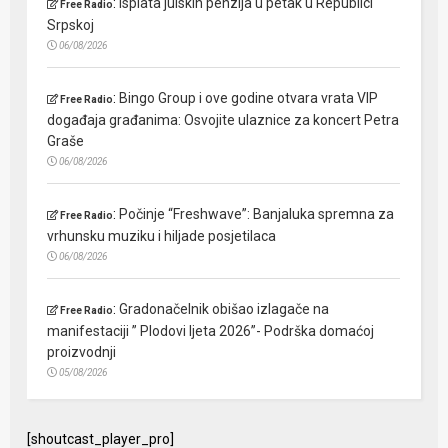
:
Isplata julskih penzija u petak u Republici
Free Radio
Srpskoj
06/08/2026
:
Bingo Group i ove godine otvara vrata VIP
Free Radio
događaja građanima: Osvojite ulaznice za koncert Petra
Graše
06/08/2026
:
Počinje “Freshwave”: Banjaluka spremna za
Free Radio
vrhunsku muziku i hiljade posjetilaca
06/08/2026
:
Gradonačelnik obišao izlagače na
Free Radio
manifestaciji ” Plodovi ljeta 2026”- Podrška domaćoj
proizvodnji
05/08/2026
[shoutcast_player_pro]