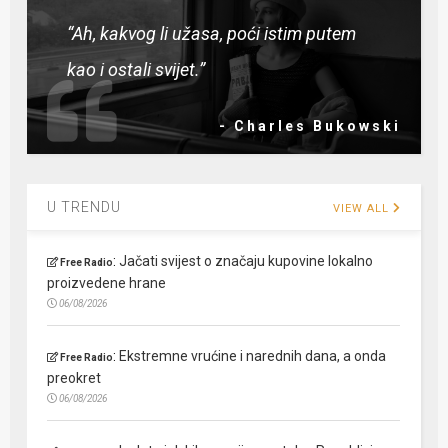
“Ah, kakvog li užasa, poći istim putem
kao i ostali svijet.”
- Charles Bukowski
U TRENDU
VIEW ALL
:
Jačati svijest o značaju kupovine lokalno
Free Radio
proizvedene hrane
06/08/2026
:
Ekstremne vrućine i narednih dana, a onda
Free Radio
preokret
06/08/2026