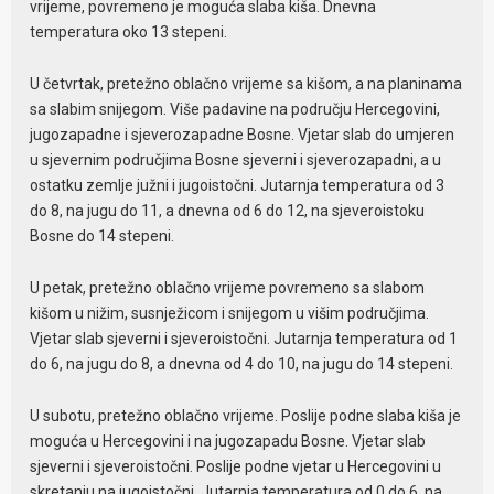
vrijeme, povremeno je moguća slaba kiša. Dnevna
temperatura oko 13 stepeni.
U četvrtak, pretežno oblačno vrijeme sa kišom, a na planinama
sa slabim snijegom. Više padavine na području Hercegovini,
jugozapadne i sjeverozapadne Bosne. Vjetar slab do umjeren
u sjevernim područjima Bosne sjeverni i sjeverozapadni, a u
ostatku zemlje južni i jugoistočni. Jutarnja temperatura od 3
do 8, na jugu do 11, a dnevna od 6 do 12, na sjeveroistoku
Bosne do 14 stepeni.
U petak, pretežno oblačno vrijeme povremeno sa slabom
kišom u nižim, susnježicom i snijegom u višim područjima.
Vjetar slab sjeverni i sjeveroistočni. Jutarnja temperatura od 1
do 6, na jugu do 8, a dnevna od 4 do 10, na jugu do 14 stepeni.
U subotu, pretežno oblačno vrijeme. Poslije podne slaba kiša je
moguća u Hercegovini i na jugozapadu Bosne. Vjetar slab
sjeverni i sjeveroistočni. Poslije podne vjetar u Hercegovini u
skretanju na jugoistočni. Jutarnja temperatura od 0 do 6, na