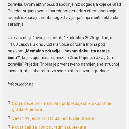
zdravlja. Ovom aktivnošću započinje niz događaja koje će Grad
Prijedor organizovati u narednom periodu s ciljem podizanja
svijesti o značaju mentalnog zdravlja i jačanja međusektorske
saradnje.
U okviru obilježavanja, u petak, 17. oktobra 2025. godine, u
11.00 časova u kinu „Kozara“, biće održana tribina pod
nazivom „
Mentalno zdravlje u novom dobu: šta nam je
činiti
?“, koju zajednički organizuju Grad Prijedor i JZU „Dom
zdravlja“ Prijedor. Tribina je prvenstveno namijenjena stručnoj
javnosti, ali je otvorena i za sve zainteresovane građane.
infoprijedor.ba
Sutra neće biti imenovan potpredsjednik Skupštine
grada Prijedora
Javor: Prijedor čvrsto uz institucije Srpske
Podsticaji za 189 privrednih subjekata