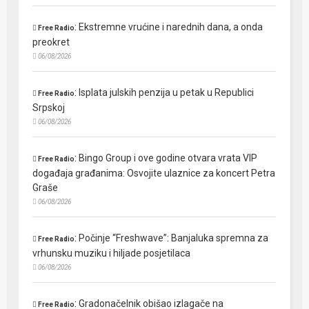
:
Ekstremne vrućine i narednih dana, a onda
Free Radio
preokret
06/08/2026
:
Isplata julskih penzija u petak u Republici
Free Radio
Srpskoj
06/08/2026
:
Bingo Group i ove godine otvara vrata VIP
Free Radio
događaja građanima: Osvojite ulaznice za koncert Petra
Graše
06/08/2026
:
Počinje “Freshwave”: Banjaluka spremna za
Free Radio
vrhunsku muziku i hiljade posjetilaca
06/08/2026
:
Gradonačelnik obišao izlagače na
Free Radio