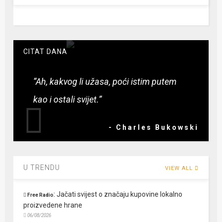
CITAT DANA
“Ah, kakvog li užasa, poći istim putem
kao i ostali svijet.”
- Charles Bukowski
U TRENDU
VIEW ALL
:
Jačati svijest o značaju kupovine lokalno
Free Radio
proizvedene hrane
06/08/2026