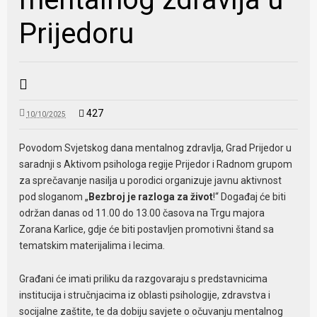
Prijedoru
427
10/10/2025
Povodom Svjetskog dana mentalnog zdravlja, Grad Prijedor u
saradnji s Aktivom psihologa regije Prijedor i Radnom grupom
za sprečavanje nasilja u porodici organizuje javnu aktivnost
pod sloganom „
Bezbroj je razloga za život
!“ Događaj će biti
održan danas od 11.00 do 13.00 časova na Trgu majora
Zorana Karlice, gdje će biti postavljen promotivni štand sa
tematskim materijalima i lecima.
Građani će imati priliku da razgovaraju s predstavnicima
institucija i stručnjacima iz oblasti psihologije, zdravstva i
socijalne zaštite, te da dobiju savjete o očuvanju mentalnog