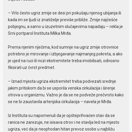
– Vrlo često ugriz zmije se desi pri pokušaju njenog ubijanja ili
kada im se ljudi iz znatiželje previše približe. Zmije najčešće
pobjegnu, a samo u izuzetnim slučajevima napadaju – rekla je
Srni portparol Instituta Milka Mrđa.
Prema njenim riječima, kod sumnje na ugriz zmije otrovnice
potrebno je mirovanje i izbjegavanje najmanjeg pokreta, a ako
je ujed na ruci ili nozi ekstremitete treba imobilisati, odnosno
fiksirati uz čvrst predmet.
– Iznad mjesta ugriza ekstremitet treba podvezati srednje
jakim pritiskom da bi se usporila venska cirkulacija i širenje
otrova u organizmu. Važno je da se ne podveže prečvrsto kako
se ne bi zaustavila arterijska cirkulacija – navela je Mrđa.
Iz Instituta su napomenuli da je opšteprihvaćen stav da se
ranica ne zarezuje, ne isisava otrov i ne stavlja led na mjesto
ugriza, već da je neophodan hitan prevoz osobe u najbližu