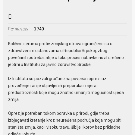
740
21/07/2025
Količine seruma protiv zmijskog otrova ograničene su u
zdravstvenim ustanovama u Republici Srpskoj, zbog
povećanih potreba, ali je u toku proces nabavke novih, rečeno
je Srni u Institutu za javno zdravstvo Srpske.
Iz Instituta su pozvali građane na povećan oprez, uz
provođenje ranije objavljenih preporuka i mjera
predostrožnosti koje mogu znatno umanjiti mogućnost ujeda
zmija.
Oprez je potreban tokom boravka u prirodi, gdje treba
izbjegavati kretanje kroz neuređena područja koja mogu biti
staništa zmija, kao i visoku travu, šiblje i korov bez prikladne
odjeće i obuće.