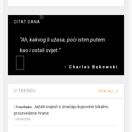
CITAT DANA
“Ah, kakvog li užasa, poći istim putem
kao i ostali svijet.”
- Charles Bukowski
U TRENDU
VIEW ALL
:
Jačati svijest o značaju kupovine lokalno
Free Radio
proizvedene hrane
06/08/2026