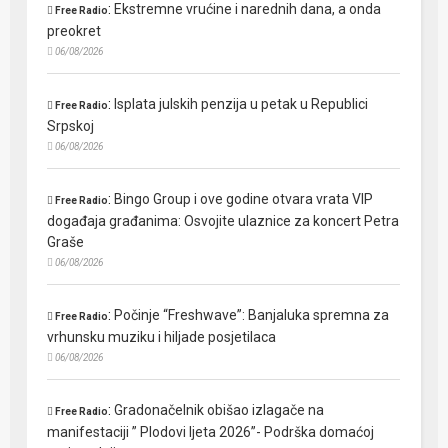
:
Ekstremne vrućine i narednih dana, a onda
Free Radio
preokret
06/08/2026
:
Isplata julskih penzija u petak u Republici
Free Radio
Srpskoj
06/08/2026
:
Bingo Group i ove godine otvara vrata VIP
Free Radio
događaja građanima: Osvojite ulaznice za koncert Petra
Graše
06/08/2026
:
Počinje “Freshwave”: Banjaluka spremna za
Free Radio
vrhunsku muziku i hiljade posjetilaca
06/08/2026
:
Gradonačelnik obišao izlagače na
Free Radio
manifestaciji ” Plodovi ljeta 2026”- Podrška domaćoj