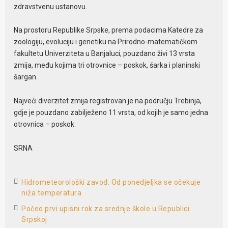
zdravstvenu ustanovu.
Na prostoru Republike Srpske, prema podacima Katedre za
zoologiju, evoluciju i genetiku na Prirodno-matematičkom
fakultetu Univerziteta u Banjaluci, pouzdano živi 13 vrsta
zmija, među kojima tri otrovnice – poskok, šarka i planinski
šargan.
Najveći diverzitet zmija registrovan je na području Trebinja,
gdje je pouzdano zabilježeno 11 vrsta, od kojih je samo jedna
otrovnica – poskok.
SRNA
Hidrometeorološki zavod: Od ponedjeljka se očekuje
niža temperatura
Počeo prvi upisni rok za srednje škole u Republici
Srpskoj