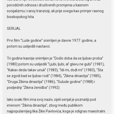
porodičnih odnosa i društvenih promjena u kasnom
socijalizmu i ranoj tranziciji, ali prije svega kao primjer rasnog
bioskopskog hita.
SERIJAL
Prvi film “Lude godine” snimljen je davne 1977. godine, a
potom su uslijedili nastavci.
Tri godine kasnije snimljen je “Došlo doba da se ljubav proba”
(1980) potom su uslijedili “Ljubi, ljubi, al’ glavu ne gubi” (1981),
“Kakav deda takav unuk” (1983), “Idi mi, dođi mi” (1983), “Šta
se zgodi kad se ljubav rodi” (1984), “Žikina dinastija” (1985),
“Druga Žikina dinastija” (1986), “Sulude godine” (1988) i
posljednji “Žikina ženidba” (1992).
Iako svaki film ima svoj naziv, cijeli serijal je poznatiji pod
imenom “Žikina dinastija”, zbog među publikom
najpopularnijeg lika Žike Pavlovića, koga je odigrao maestralni