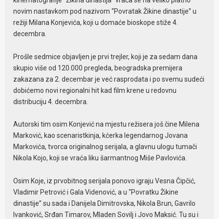
novim nastavkom pod nazivom “Povratak Žikine dinastije” u
režiji Milana Konjevića, koji u domaće bioskope stiže 4.
decembra.
Prošle sedmice objavljen je prvi trejler, koji je za sedam dana
skupio više od 120.000 pregleda, beogradska premijera
zakazana za 2. decembar je već rasprodata i po svemu sudeći
dobićemo novi regionalni hit kad film krene u redovnu
distribuciju 4. decembra.
Autorski tim osim Konjević na mjestu režisera još čine Milena
Marković, kao scenaristkinja, kćerka legendarnog Jovana
Markovića, tvorca originalnog serijala, a glavnu ulogu tumači
Nikola Kojo, koji se vraća liku šarmantnog Miše Pavlovića.
Osim Koje, iz prvobitnog serijala ponovo igraju Vesna Čipčić,
Vladimir Petrović i Gala Videnović, a u “Povratku Žikine
dinastije” su sada i Danijela Dimitrovska, Nikola Brun, Gavrilo
Ivanković, Srđan Timarov, Mladen Sovilj i Jovo Maksić. Tu su i