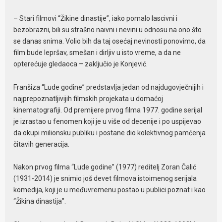
– Stari filmovi “Žikine dinastije”, iako pomalo lascivni i
bezobrazni, bili su strašno naivni i nevini u odnosu na ono što
se danas snima. Volio bih da taj osećaj nevinosti ponovimo, da
film bude lepršav, smešan i dirljiv u isto vreme, a da ne
opterećuje gledaoca – zaključio je Konjević.
Franšiza “Lude godine” predstavlja jedan od najdugovječnijih i
najprepoznatljivijih filmskih projekata u domaćoj
kinematografiji. Od premijere prvog filma 1977. godine serijal
je izrastao u fenomen koji je u više od decenije i po uspijevao
da okupi milionsku publiku i postane dio kolektivnog pamćenja
čitavih generacija.
Nakon prvog filma “Lude godine” (1977) reditelj Zoran Čalić
(1931-2014) je snimio još devet filmova istoimenog serijala
komedija, koji je u međuvremenu postao u publici poznat i kao
“Žikina dinastija”.