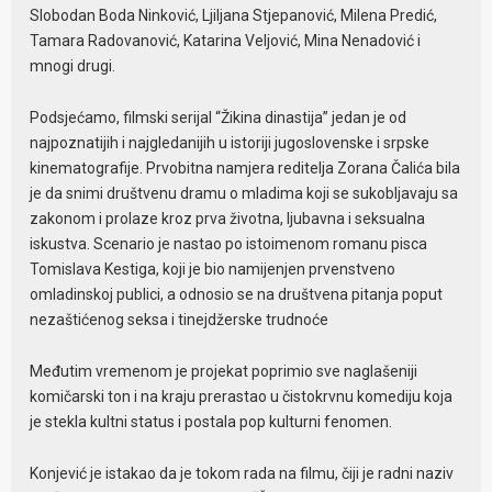
Slobodan Boda Ninković, Ljiljana Stjepanović, Milena Predić,
Tamara Radovanović, Katarina Veljović, Mina Nenadović i
mnogi drugi.
Podsjećamo, filmski serijal “Žikina dinastija” jedan je od
najpoznatijih i najgledanijih u istoriji jugoslovenske i srpske
kinematografije. Prvobitna namjera reditelja Zorana Čalića bila
je da snimi društvenu dramu o mladima koji se sukobljavaju sa
zakonom i prolaze kroz prva životna, ljubavna i seksualna
iskustva. Scenario je nastao po istoimenom romanu pisca
Tomislava Kestiga, koji je bio namijenjen prvenstveno
omladinskoj publici, a odnosio se na društvena pitanja poput
nezaštićenog seksa i tinejdžerske trudnoće
Međutim vremenom je projekat poprimio sve naglašeniji
komičarski ton i na kraju prerastao u čistokrvnu komediju koja
je stekla kultni status i postala pop kulturni fenomen.
Konjević je istakao da je tokom rada na filmu, čiji je radni naziv