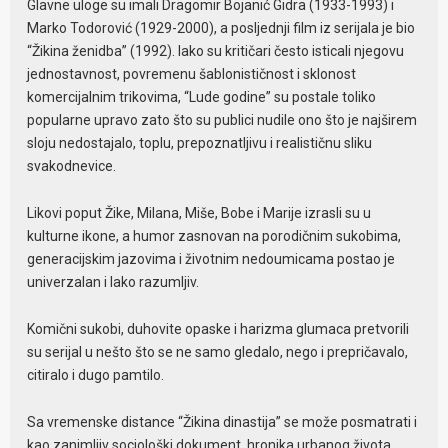
Glavne uloge su imali Dragomir Bojanić Gidra (1933-1993) i
Marko Todorović (1929-2000), a posljednji film iz serijala je bio
“Žikina ženidba” (1992). Iako su kritičari često isticali njegovu
jednostavnost, povremenu šablonističnost i sklonost
komercijalnim trikovima, “Lude godine” su postale toliko
popularne upravo zato što su publici nudile ono što je najširem
sloju nedostajalo, toplu, prepoznatljivu i realističnu sliku
svakodnevice.
Likovi poput Žike, Milana, Miše, Bobe i Marije izrasli su u
kulturne ikone, a humor zasnovan na porodičnim sukobima,
generacijskim jazovima i životnim nedoumicama postao je
univerzalan i lako razumljiv.
Komični sukobi, duhovite opaske i harizma glumaca pretvorili
su serijal u nešto što se ne samo gledalo, nego i prepričavalo,
citiralo i dugo pamtilo.
Sa vremenske distance “Žikina dinastija” se može posmatrati i
kao zanimljiv sociološki dokument, hronika urbanog života,