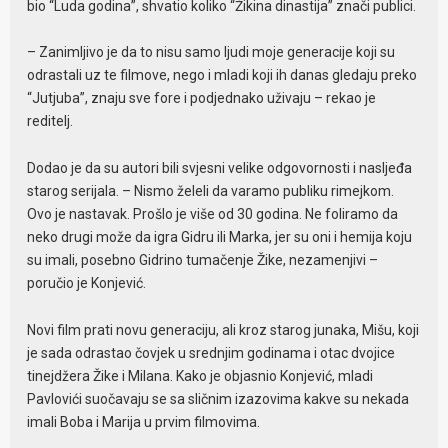
bio “Luda godina”, shvatio koliko “Žikina dinastija” znači publici.
– Zanimljivo je da to nisu samo ljudi moje generacije koji su
odrastali uz te filmove, nego i mladi koji ih danas gledaju preko
“Jutjuba”, znaju sve fore i podjednako uživaju – rekao je
reditelj.
Dodao je da su autori bili svjesni velike odgovornosti i nasljeđa
starog serijala. – Nismo želeli da varamo publiku rimejkom.
Ovo je nastavak. Prošlo je više od 30 godina. Ne foliramo da
neko drugi može da igra Gidru ili Marka, jer su oni i hemija koju
su imali, posebno Gidrino tumačenje Žike, nezamenjivi –
poručio je Konjević.
Novi film prati novu generaciju, ali kroz starog junaka, Mišu, koji
je sada odrastao čovjek u srednjim godinama i otac dvojice
tinejdžera Žike i Milana. Kako je objasnio Konjević, mladi
Pavlovići suočavaju se sa sličnim izazovima kakve su nekada
imali Boba i Marija u prvim filmovima.