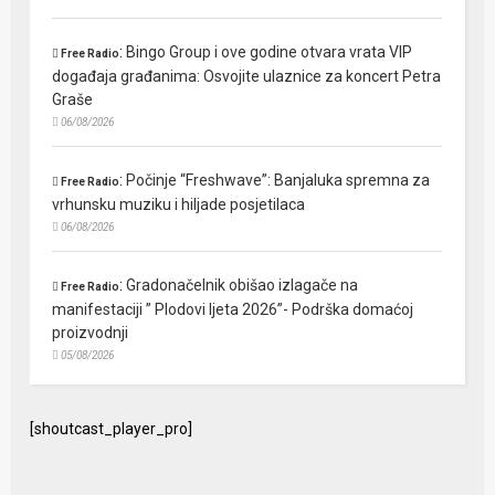
:
Bingo Group i ove godine otvara vrata VIP
Free Radio
događaja građanima: Osvojite ulaznice za koncert Petra
Graše
06/08/2026
:
Počinje “Freshwave”: Banjaluka spremna za
Free Radio
vrhunsku muziku i hiljade posjetilaca
06/08/2026
:
Gradonačelnik obišao izlagače na
Free Radio
manifestaciji ” Plodovi ljeta 2026”- Podrška domaćoj
proizvodnji
05/08/2026
[shoutcast_player_pro]