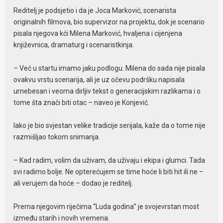
Reditelj je podsjetio i da je Joca Marković, scenarista
originalnih filmova, bio supervizor na projektu, dok je scenario
pisala njegova kći Milena Marković, hvaljena i cijenjena
književnica, dramaturg i scenaristkinja.
– Već u startu imamo jaku podlogu. Milena do sada nije pisala
ovakvu vrstu scenarija, ali je uz očevu podršku napisala
urnebesan i veoma dirljiv tekst o generacijskim razlikama i o
tome šta znači biti otac – naveo je Konjević.
Iako je bio svjestan velike tradicije serijala, kaže da o tome nije
razmišljao tokom snimanja.
– Kad radim, volim da uživam, da uživaju i ekipa i glumci. Tada
svi radimo bolje. Ne opterećujem se time hoće li biti hit ili ne –
ali verujem da hoće – dodao je reditelj.
Prema njegovim riječima “Luda godina” je svojevrstan most
između starih i novih vremena.