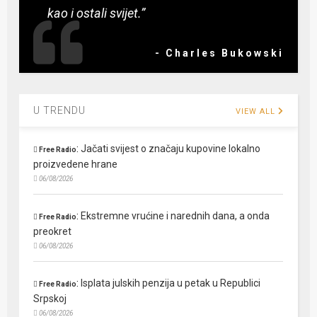
kao i ostali svijet.”
- Charles Bukowski
U TRENDU
VIEW ALL
:
Jačati svijest o značaju kupovine lokalno
Free Radio
proizvedene hrane
06/08/2026
:
Ekstremne vrućine i narednih dana, a onda
Free Radio
preokret
06/08/2026
:
Isplata julskih penzija u petak u Republici
Free Radio
Srpskoj
06/08/2026