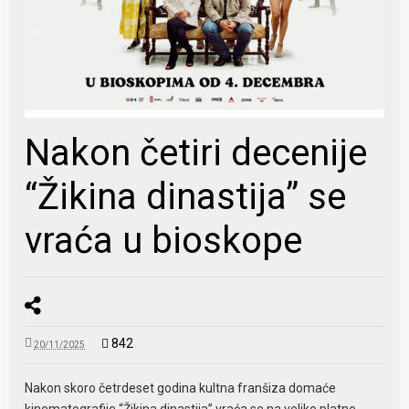
Nakon četiri decenije
“Žikina dinastija” se
vraća u bioskope
842
20/11/2025
Nakon skoro četrdeset godina kultna franšiza domaće
kinematografije “Žikina dinastija” vraća se na veliko platno