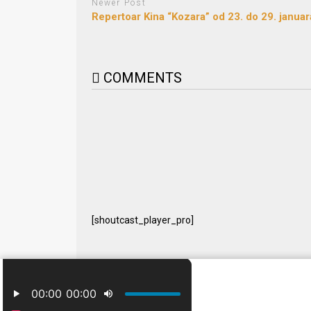
Newer Post
Repertoar Kina “Kozara” od 23. do 29. januar
COMMENTS
[shoutcast_player_pro]
© 2024 Free Radio Prijedor. Sva prava zaštićena Designe