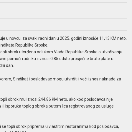
uje u novcu, za svaki radni dan u 2025. godini iznosiće 11,13 KM neto,
indikata Republike Srpske.
topli obrok utvrđena odlukom Vlade Republike Srpske o utvrđivanju
sine pomoći radniku i iznosi 0,85 odsto prosječne bruto plate u
dni dan.
orom, Sindikat i poslodavac mogu utvrditi i veći iznos naknade za
topli obrok mu iznosi 244,86 KM neto, ako kod poslodavca nije
ili isporuka toplog obroka putem lica registrovanog za usluge
i se topli obrok priprema u vlastitim restoranima kod poslodavca,