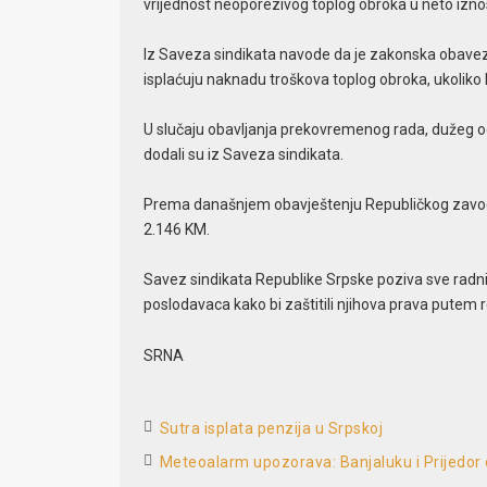
vrijednost neoporezivog toplog obroka u neto izno
Iz Saveza sindikata navode da je zakonska obavez
isplaćuju naknadu troškova toplog obroka, ukoliko
U slučaju obavljanja prekovremenog rada, dužeg od 
dodali su iz Saveza sindikata.
Prema današnjem obavještenju Republičkog zavoda z
2.146 KM.
Savez sindikata Republike Srpske poziva sve radni
poslodavaca kako bi zaštitili njihova prava putem
SRNA
Sutra isplata penzija u Srpskoj
Meteoalarm upozorava: Banjaluku i Prijedor 