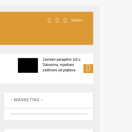
SEARCH
Završen parapetni zid u
Minis
Tukovima, mještani
poljop
zaštićeni od poplava
apel 
racio
– MARKETING –