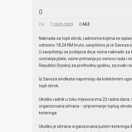
663
0
23/01/2025
Naknada za topli obrok, radnicima kojima se isplać
odnosno 18,24 KM bruto, saopšteno je iz Saveza s
U saopštenju se podsjeća da je visina naknade za 
uvećanja plate, visine primanja po osnovu rada i vi
Republici Srpskoj za prethodnu godinu, za svaki ra
Iz Saveza sindikata napominju da kolektivnim ugov
topli obrok.
Ukoliko radnik u toku mjeseca ima 22 radna dana, 
organizovana ishrana – pripremanje toplog obroka 
keteringa.
Ukoliko je ishrana organizovana putem keteringa il