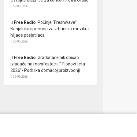
06/08/2026
Free Radio
:
Počinje “Freshwave”:
Banjaluka spremna za vrhunsku muziku i
hiljade posjetilaca
06/08/2026
Free Radio
:
Gradonačelnik obišao
izlagače na manifestaciji ” Plodovi ljeta
2026”- Podrška domaćoj proizvodnji
05/08/2026