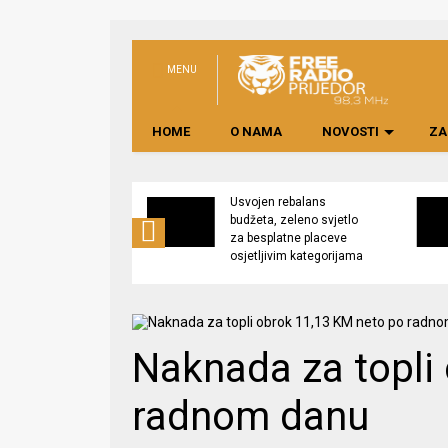
MENU
HOME
O NAMA
NOVOSTI
ZA
no preduzeće
Usvojen rebalans
 upravljati
budžeta, zeleno svjetlo
kom “Saničani”
za besplatne placeve
osjetljivim kategorijama
Naknada za topli
radnom danu