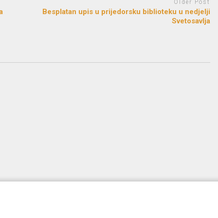
Older Post
a
Besplatan upis u prijedorsku biblioteku u nedjelji
Svetosavlja
d by
FreeRadio