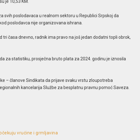
su je 10,53 KM.
a svih poslodavaca u realnom sektoru u Republici Srpskoj da
 kod poslodavca nije organizovana ishrana.
tri časa dnevno, radnik ima pravo na još jedan dodatni topli obrok,
a statistiku, prosječna bruto plata za 2024. godinu je iznosila
ke – članove Sindikata da prijave svaku vrstu zloupotreba
 regionalnih kancelarija Službe za besplatnu pravnu pomoć Saveza.
očekuju vrućine i grmljavina