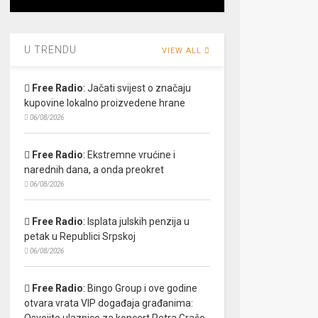
U TRENDU
VIEW ALL
Free Radio
:
Jačati svijest o značaju
kupovine lokalno proizvedene hrane
06/08/2026
Free Radio
:
Ekstremne vrućine i
narednih dana, a onda preokret
06/08/2026
Free Radio
:
Isplata julskih penzija u
petak u Republici Srpskoj
06/08/2026
Free Radio
:
Bingo Group i ove godine
otvara vrata VIP događaja građanima:
Osvojite ulaznice za koncert Petra Graše