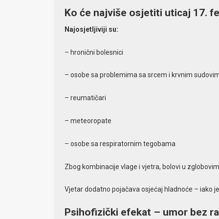
Ko će najviše osjetiti uticaj 17. f
Najosjetljiviji su:
– hronični bolesnici
– osobe sa problemima sa srcem i krvnim sudovi
– reumatičari
– meteoropate
– osobe sa respiratornim tegobama
Zbog kombinacije vlage i vjetra, bolovi u zglobovim
Vjetar dodatno pojačava osjećaj hladnoće – iako je 
Psihofizički efekat – umor bez r