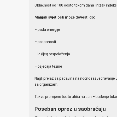
Oblačnost od 100 odsto tokom dana i nizak indeks o
Manjak svjetlosti može dovesti do:
– pada energije
– pospanosti
– lošijeg raspoloženja
– osjećaja težine
Nagli prelaz sa padavina na noćno razvedravanje
za organizam.
Takve promjene često utiču na san – buđenje tokom
Poseban oprez u saobraćaju