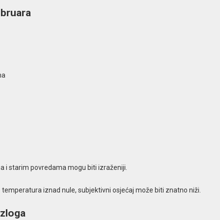
ebruara
ma
a i starim povredama mogu biti izraženiji.
temperatura iznad nule, subjektivni osjećaj može biti znatno niži.
azloga