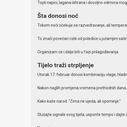
Topli napici, lagana ishrana i dovoljno odmora mo
Šta donosi noć
Tokom noći očekuje se razvedravanje, ali tempera
To znači povećan rizik od poledice u jutarnjim sa
Organizam će i dalje biti u fazi prilagođavanja.
Tijelo traži strpljenje
Utorak 17. februar donosi kombinaciju vlage, hladn
Nakon naglih promjena vremena prethodnih dana, o
Kako kaže narod: “Zima ne ujeda, ali opominje.”
Slušajte signale svog tijela, usporite tempo i dajte 