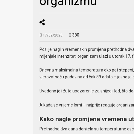
organizmu
380
17/02/2026
​Poslije naglih vremenskih promjena prethodna dv
mijenjale intenzitet, organizam ulazi u utorak 17.
Dnevna maksimalna temperatura oko pet stepeni, uz
vjerovatnoću padavina od čak 89 odsto – jasno je da
Uvedeno je i žuto upozorenje za snijeg i led, što
A kada se vrijeme lomi – najprije reaguje organiz
Kako nagle promjene vremena uti
Prethodna dva dana donijela su temperaturne oscil