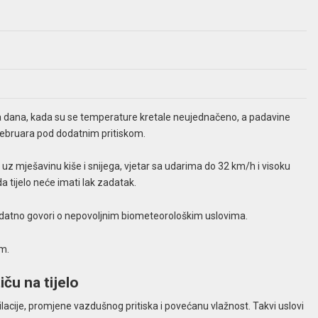
a dana, kada su se temperature kretale neujednačeno, a padavine
 februara pod dodatnim pritiskom.
 mješavinu kiše i snijega, vjetar sa udarima do 32 km/h i visoku
 tijelo neće imati lak zadatak.
 dodatno govori o nepovoljnim biometeorološkim uslovima.
am.
ču na tijelo
acije, promjene vazdušnog pritiska i povećanu vlažnost. Takvi uslovi