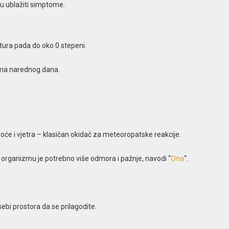
gu ublažiti simptome.
tura pada do oko 0 stepeni.
tima narednog dana.
oće i vjetra – klasičan okidač za meteoropatske reakcije.
rganizmu je potrebno više odmora i pažnje, navodi “
Ona
“.
sebi prostora da se prilagodite.