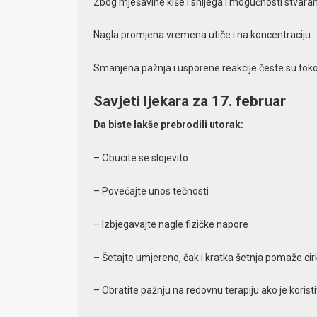
Zbog mješavine kiše i snijega i mogućnosti stvaran
Nagla promjena vremena utiče i na koncentraciju.
Smanjena pažnja i usporene reakcije česte su tok
Savjeti ljekara za 17. februar
Da biste lakše prebrodili utorak:
– Obucite se slojevito
– Povećajte unos tečnosti
– Izbjegavajte nagle fizičke napore
– Šetajte umjereno, čak i kratka šetnja pomaže cirk
– Obratite pažnju na redovnu terapiju ako je koristi