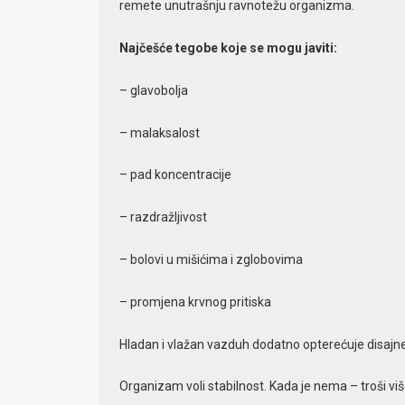
remete unutrašnju ravnotežu organizma.
Najčešće tegobe koje se mogu javiti:
– glavobolja
– malaksalost
– pad koncentracije
– razdražljivost
– bolovi u mišićima i zglobovima
– promjena krvnog pritiska
Hladan i vlažan vazduh dodatno opterećuje disajn
Organizam voli stabilnost. Kada je nema – troši više