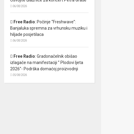
06/08/2026
Free Radio
:
Počinje “Freshwave”:
Banjaluka spremna za vrhunsku muziku i
hiljade posjetilaca
06/08/2026
Free Radio
:
Gradonačelnik obišao
izlagače na manifestaciji ” Plodovi ljeta
2026”- Podrška domaćoj proizvodnji
05/08/2026