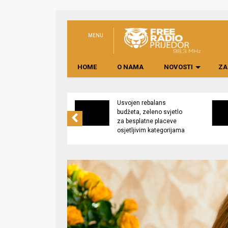
MENU
HOME
O NAMA
NOVOSTI
ZA
no preduzeće
Usvojen rebalans
 upravljati
budžeta, zeleno svjetlo
kom “Saničani”
za besplatne placeve
osjetljivim kategorijama