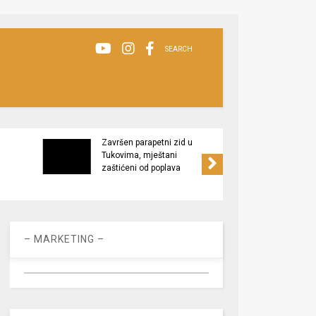
SEARCH
Završen parapetni zid u
Minis
Tukovima, mještani
poljop
zaštićeni od poplava
apel 
racio
– MARKETING –