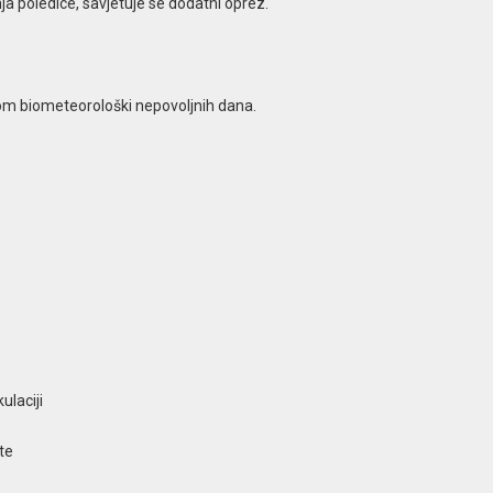
ja poledice, savjetuje se dodatni oprez.
om biometeorološki nepovoljnih dana.
ulaciji
te