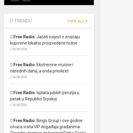
U TRENDU
VIEW ALL
Free Radio
:
Jačati svijest o značaju
kupovine lokalno proizvedene hrane
06/08/2026
Free Radio
:
Ekstremne vrućine i
narednih dana, a onda preokret
06/08/2026
Free Radio
:
Isplata julskih penzija u
petak u Republici Srpskoj
06/08/2026
Free Radio
:
Bingo Group i ove godine
otvara vrata VIP događaja građanima:
Osvojite ulaznice za koncert Petra Graše