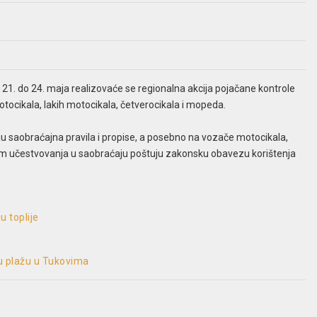
d 21. do 24. maja realizovaće se regionalna akcija pojačane kontrole
ocikala, lakih motocikala, četverocikala i mopeda.
u saobraćajna pravila i propise, a posebno na vozače motocikala,
kom učestvovanja u saobraćaju poštuju zakonsku obavezu korištenja
u toplije
u plažu u Tukovima