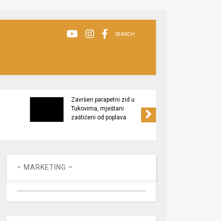
SEARCH
Završen parapetni zid u
Minis
Tukovima, mještani
poljop
zaštićeni od poplava
apel 
racio
– MARKETING –