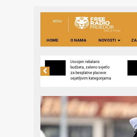
MENU
HOME
O NAMA
NOVOSTI
ZA
no preduzeće
Usvojen rebalans
 upravljati
budžeta, zeleno svjetlo
kom “Saničani”
za besplatne placeve
osjetljivim kategorijama