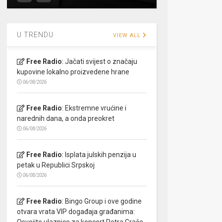
U TRENDU
VIEW ALL
Free Radio
:
Jačati svijest o značaju
kupovine lokalno proizvedene hrane
06/08/2026
Free Radio
:
Ekstremne vrućine i
narednih dana, a onda preokret
06/08/2026
Free Radio
:
Isplata julskih penzija u
petak u Republici Srpskoj
06/08/2026
Free Radio
:
Bingo Group i ove godine
otvara vrata VIP događaja građanima:
Osvojite ulaznice za koncert Petra Graše