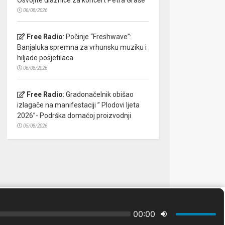
06/08/2026
Free Radio
:
Počinje “Freshwave”:
Banjaluka spremna za vrhunsku muziku i
hiljade posjetilaca
06/08/2026
Free Radio
:
Gradonačelnik obišao
izlagače na manifestaciji ” Plodovi ljeta
2026”- Podrška domaćoj proizvodnji
05/08/2026