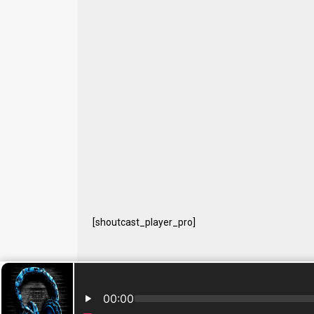
[shoutcast_player_pro]
© 2024 Free Radio Prijedor. Sva prava zaštićena Designe